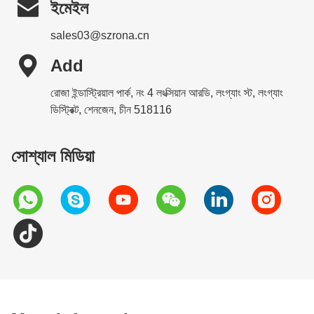

ইমেইল
sales03@szrona.cn

Add
রোজা ইন্ডাস্ট্রিয়াল পার্ক, নং 4 লংক্সিয়ান আরডি, লংগ্যাং স্ট, লংগ্যাং
ডিস্ট্রিক্ট, শেনজেন, চীন 518116
সোশ্যাল মিডিয়া