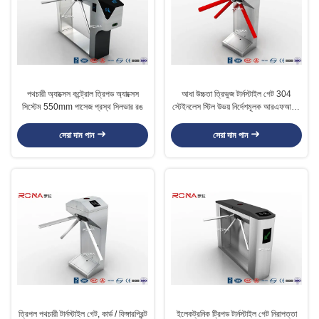
পথচারী অ্যাক্সেস কন্ট্রোল ত্রিপড অ্যাক্সেস
আধা উচ্চতা ত্রিভুজ টার্নস্টাইল গেট 304
সিস্টেম 550mm পাসেজ প্রস্থ সিলভার রঙ
স্টেইনলেস স্টিল উভয় নির্দেশমূলক আরএফআইডি
কার্ড রিডার
সেরা দাম পান
সেরা দাম পান
ত্রিপল পথচারী টার্নস্টাইল গেট, কার্ড / ফিঙ্গারপ্রিন্ট
ইলেকট্রনিক ট্রিপড টার্নস্টাইল গেট নিরাপত্তা