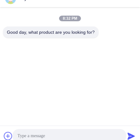
8:32 PM
দ্রুত যোগাযোগ
Good day, what product are you looking for?
টেলিফোন
86-755-88853586-8018
ই-মেইল
sales03@szrona.cn
ঠিকানা
রোজা ইন্ডাস্ট্রিয়াল পার্ক, নং 4 লংক্সিয়ান আরডি, লংগ্যাং স্ট, লংগ্যাং ডিস্ট্রিক্ট,
শেনজেন, চীন 518116
গোপনীয়তা নীতি
|
সাইট ম্যাপ
চীন ভালো মানের ত্রিপাক্ষ ঘূর্ণন গেট সরবরাহকারী। কপিরাইট © 2016-2026
Shenzhen Rona Intelligent Technology Co., Ltd . সমস্ত অধিকার
সংরক্ষিত.