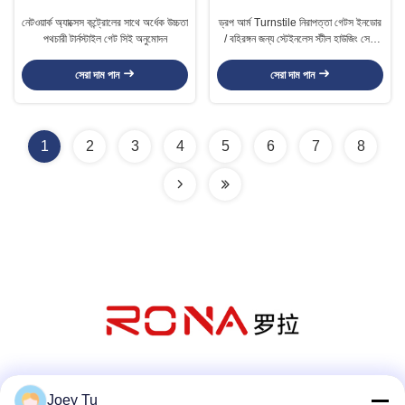
নেটওয়ার্ক অ্যাক্সেস কন্ট্রোলের সাথে অর্ধেক উচ্চতা
ড্রপ আর্ম Turnstile নিরাপত্তা গেটস ইনডোর
পথচারী টার্নস্টাইল গেট সিই অনুমোদন
/ বহিরঙ্গন জন্য স্টেইনলেস স্টীল হাউজিং সেতু
প্রকার
সেরা দাম পান
সেরা দাম পান
1
2
3
4
5
6
7
8
সোশ্যাল মিডিয়া
Joey Tu