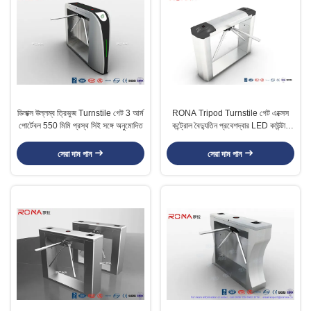
ডিলাক্স উল্লম্ব ত্রিভুজ Turnstile গেট 3 আর্ম
RONA Tripod Turnstile গেট এক্সেস
পোর্টেবল 550 মিমি প্রস্থ সিই সঙ্গে অনুমোদিত
কন্ট্রোল বৈদ্যুতিন প্রবেশদ্বার LED কাউন্টার
প্রদর্শন
সেরা দাম পান
সেরা দাম পান