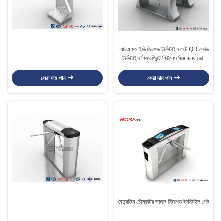
আরএফআইডি ত্রিপড টার্নস্টাইল গেট QR কোড
টার্নস্টাইল ফিঙ্গারপ্রিন্ট ফিটনেস জিম জন্য ডোর
অ্যাক্সেস
সেরা দাম পান
সেরা দাম পান
বৈদ্যুতিন চৌম্বকীয় ভালভ স্ট্রিপড টার্নস্টাইল গেট