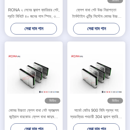
ভিডিও
RONA ২ লেনের ফ্ল্যাপ ব্যারিয়ার গেট,
ফ্লেপ বাধা গেট উচ্চ নিরাপত্তা
প্রতি মিনিটে ৪০ জনের পাস স্পিড, ৩০৪
টার্নস্টাইল এন্ট্রি সিস্টেম কোমর উচ্চতা
স্টেইনলেস স্টিল নির্মাণ এবং দ্বিমুখী
টার্নস্টাইল 550mm পাসওয়ার্ড প্রস্থ
সেরা দাম পান
সেরা দাম পান
অ্যাক্সেস কন্ট্রোল
ভিডিও
ভিডিও
কোমর উচ্চতা ফ্লেপ বাধা গেট অ্যাক্সেস
সার্ভো মোটর 900 মিমি প্রস্থ সহ
কন্ট্রোল বারকোড ফ্লেপ বাধা জাদুঘরের
স্বয়ংক্রিয় পথচারী 304 ফ্ল্যাপ ব্যারিয়ার
জন্য টার্নস্টাইল
গেট
সেরা দাম পান
সেরা দাম পান