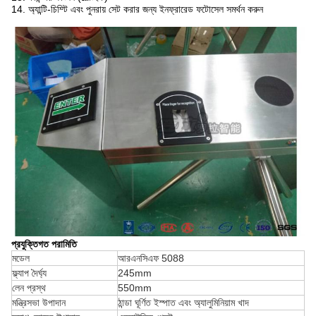
14. অ্যান্টি-চিম্টি এবং পুনরায় সেট করার জন্য ইনফ্রারেড ফটোসেল সমর্থন করুন
প্রযুক্তিগত পরামিতি
মডেল
আরএনসিএফ 5088
ফ্ল্যাপ দৈর্ঘ্য
245mm
লেন প্রস্থ
550mm
মন্ত্রিসভা উপাদান
ঠান্ডা ঘূর্ণিত ইস্পাত এবং অ্যালুমিনিয়াম খাদ