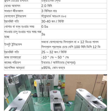
ফ্ল্যাপ ডোরের উপাদান
এক্রাইলিক প্লেট
বেধের আবাসন
2.0 মিমি
সাধারণ জীবনকাল
3 মিলিয়ন বার
যোগাযোগ ইন্টারফেস
স্ট্যান্ডার্ড আরএস ৪৮৫
ট্রানজিট গতি
30-40 জন / মিনিট
খোলার বা বন্ধ হওয়ার সময়
0.5s
পাওয়ার চালু হওয়ার পরে সময় শুরু
3s
হচ্ছে
শুকনো যোগাযোগের সিগন্যাল বা + 12 ভিওর পালস
ইনপুট ইন্টারফেস
সিগন্যাল প্রস্থের চেয়ে বেশি 100 মিমি ডিসি 12 ভি
ট্রানজিট গতি
25 ~ 32 জন / মিনিট
কাজ তাপমাত্রা
-10 ° সেঃ ~ 50 ° সেঃ
কাজের পরিবেশ
ইনডোর / আউটডোর (আশ্রয়)
আপেক্ষিক আদ্রতা
≤95%, কোন ঘনত্ব