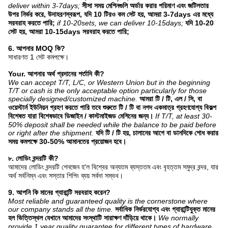
deliver within 3-7days;
সীসা সময় মেশিনগুলি অর্ডার করার পরিমাণ এবং জটিলতার
উপর নির্ভর করে, উদাহরণস্বরূপ, যদি 10 টিরও কম সেট হয়, আমরা 3-7days এর মধ্যে
সরবরাহ করতে পারি;
if 10-20sets, we can deliver 10-15days;
যদি 10-20
সেট হয়, আমরা 10-15days সরবরাহ করতে পারি;
6. আপনার MOQ কি?
সাধারণত 1 সেট কমপক্ষে।
Your. আপনার অর্থ প্রদানের শর্তাদি কী?
We can accept T/T, L/C, or Western Union but in the beginning
T/T or cash is the only acceptable option particularly for those
specially designed/customized machine.
আমরা টি / টি, এল / সি, বা
ওয়েস্টার্ন ইউনিয়ন গ্রহণ করতে পারি তবে শুরুতে টি / টি বা নগদ একমাত্র গ্রহণযোগ্য বিকল্প
বিশেষত যারা বিশেষভাবে ডিজাইন / কাস্টমাইজড মেশিনের জন্য।
If T/T, at least 30-
50% deposit shall be needed while the balance to be paid before
or right after the shipment.
যদি টি / টি হয়, চালানের আগে বা ডানদিকে শোধ করার
সময় কমপক্ষে 30-50% আমানতের প্রয়োজন হবে।
৮. লোডিং বন্দরটি কী?
আমাদের লোডিং বন্দরটি শেনজেন হ'ল বিশ্বের অন্যতম ব্যস্ততম এবং বৃহত্তম সমুদ্র বন্দর, যার
অর্থ সর্বনিম্ন এবং সস্তার শিপিং ব্যয় সর্বদা সম্ভব।
9. আপনি কি মানের গ্যারান্টি সরবরাহ করেন?
Most reliable and guaranteed quality is the cornerstone where
our company stands all the time.
সর্বাধিক নির্ভরযোগ্য এবং গ্যারান্টিযুক্ত মানের
হল ভিত্তিস্থল যেখানে আমাদের সংস্থাটি সারাক্ষণ দাঁড়িয়ে থাকে।
We normally
provide 1 year quality guarantee for different types of hardware.