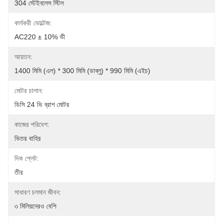
304 স্টেইনলেস স্টিল
কার্যকরী ভোল্টেজ:
AC220 ± 10% ভী
আয়তন:
1400 মিমি (এল) * 300 মিমি (ডাব্লু) * 990 মিমি (এইচ)
মোটর চালান:
ডিসি 24 ভি ব্রাশ মোটর
কাজের পরিবেশ:
ভিতর বাহির
দিক প্লেট:
তীর
সাধারণ চলমান জীবন:
৩ মিলিয়নেরও বেশি