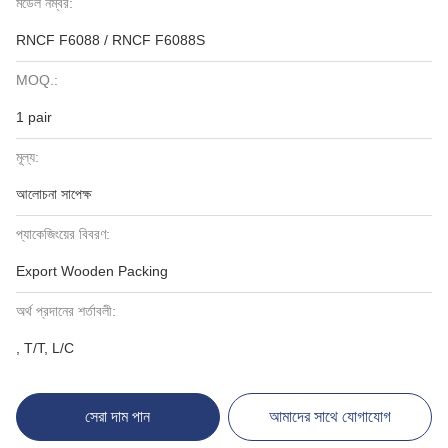
মডেল নম্বর:
RNCF F6088 / RNCF F6088S
MOQ.:
1 pair
মূল্য:
আলোচনা সাপেক্ষ
প্যাকেজিংয়ের বিবরণ:
Export Wooden Packing
অর্থ প্রদানের শর্তাবলী:
, T/T, L/C
সেরা দাম পান
আমাদের সাথে যোগাযোগ