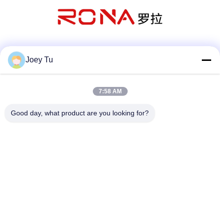
সোশ্যাল মিডিয়া
Joey Tu
7:58 AM
দ্রুত যোগাযোগ
Good day, what product are you looking for?
টেলিফোন
86-755-88853586-8018
ই-মেইল
sales03@szrona.cn
ঠিকানা
রোজা ইন্ডাস্ট্রিয়াল পার্ক, নং 4 লংক্সিয়ান আরডি, লংগ্যাং স্ট, লংগ্যাং ডিস্ট্রিক্ট,
শেনজেন, চীন 518116