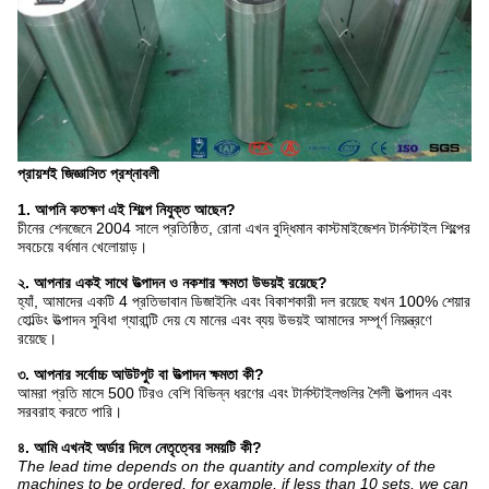
প্রায়শই জিজ্ঞাসিত প্রশ্নাবলী
1. আপনি কতক্ষণ এই শিল্পে নিযুক্ত আছেন?
চীনের শেনজেনে 2004 সালে প্রতিষ্ঠিত, রোনা এখন বুদ্ধিমান কাস্টমাইজেশন টার্নস্টাইল শিল্পের
সবচেয়ে বর্ধমান খেলোয়াড়।
২. আপনার একই সাথে উত্পাদন ও নকশার ক্ষমতা উভয়ই রয়েছে?
হ্যাঁ, আমাদের একটি 4 প্রতিভাবান ডিজাইনিং এবং বিকাশকারী দল রয়েছে যখন 100% শেয়ার
হোল্ডিং উত্পাদন সুবিধা গ্যারান্টি দেয় যে মানের এবং ব্যয় উভয়ই আমাদের সম্পূর্ণ নিয়ন্ত্রণে
রয়েছে।
৩. আপনার সর্বোচ্চ আউটপুট বা উত্পাদন ক্ষমতা কী?
আমরা প্রতি মাসে 500 টিরও বেশি বিভিন্ন ধরণের এবং টার্নস্টাইলগুলির শৈলী উত্পাদন এবং
সরবরাহ করতে পারি।
৪. আমি এখনই অর্ডার দিলে নেতৃত্বের সময়টি কী?
The lead time depends on the quantity and complexity of the
machines to be ordered, for example, if less than 10 sets, we can