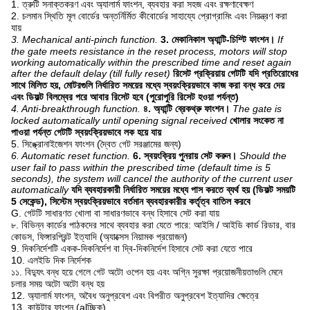
1. ত্রুটি সনাক্তকরণ এবং অ্যালার্ম ফাংশন, ব্যবহার করা সহজ এবং রক্ষণাবেক্ষণ
2. চলমান স্থিতি মূল বোর্ডের অন্তর্নির্মিত কীবোর্ডের সাহায্যে প্রোগ্রামিং এবং নিয়ন্ত্রণ করা
যায়
3. Mechanical anti-pinch function.
3. মেকানিকাল অ্যান্টি-চিম্টি ফাংশন।
If
the gate meets resistance in the reset process, motors will stop
working automatically within the prescribed time and reset again
after the default delay (till fully reset)
রিসেট প্রক্রিয়ায় গেটটি যদি প্রতিরোধের
সাথে মিলিত হয়, মোটরগুলি নির্ধারিত সময়ের মধ্যে স্বয়ংক্রিয়ভাবে কাজ করা বন্ধ করে দেয়
এবং ডিফল্ট বিলম্বের পরে আবার রিসেট হবে (পুরোপুরি রিসেট হওয়া পর্যন্ত)
4. Anti-breakthrough function.
৪. অ্যান্টি ব্রেকথ্রু ফাংশন।
The gate is
locked automatically until opening signal received
খোলার সংকেত না
পাওয়া পর্যন্ত গেটটি স্বয়ংক্রিয়ভাবে লক হয়ে যায়
5. সিঙ্ক্রোনাইজেশন ফাংশন (দ্বৈত গেট সরঞ্জামের জন্য)
6. Automatic reset function.
6. স্বয়ংক্রিয় পুনরায় সেট করুন।
Should the
user fail to pass within the prescribed time (default time is 5
seconds), the system will cancel the authority of the current user
automatically
যদি ব্যবহারকারী নির্ধারিত সময়ের মধ্যে পাস করতে ব্যর্থ হয় (ডিফল্ট সময়টি
5 সেকেন্ড), সিস্টেম স্বয়ংক্রিয়ভাবে বর্তমান ব্যবহারকারীর কর্তৃত্ব বাতিল করবে
G. গেটটি সাধারণত খোলা বা সাধারণভাবে বন্ধ হিসাবে সেট করা যায়
৮. বিভিন্ন কার্ডের পাঠকদের সাথে ব্যবহার করা যেতে পারে: আইসি / আইডি কার্ড রিডার, বার
কোডস, ফিঙ্গারপ্রিন্ট ইত্যাদি (অ্যাক্সেস নিয়ামক প্রয়োজন)
9. দিকনির্দেশটি একক-দিকনির্দেশ বা দ্বি-দিকনির্দেশ হিসাবে সেট করা যেতে পারে
10. এলইডি দিক নির্দেশক
১১. বিদ্যুৎ বন্ধ হয়ে গেলে গেট অটো ওপেন হয় এবং অগ্নি সুরক্ষা প্রয়োজনীয়তাগুলি মেনে
চলার সময় অটো অটো বন্ধ হয়
12. অ্যালার্ম ফাংশন, অবৈধ অনুপ্রবেশ এবং বিপরীত অনুপ্রবেশ ইত্যাদির ক্ষেত্রে
13. কাউন্টার ফাংশন (alচ্ছিক)