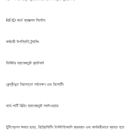
RFID কার্ড অ্যাক্সেস সিস্টেম
কর্মচারী উপস্থিতি ট্র্যাকিং
ভিজিটর ম্যানেজমেন্ট প্ল্যাটফর্ম
কেন্দ্রীভূত নিরাপত্তা পর্যবেক্ষণ এবং রিপোর্টিং
থার্ড-পার্টি বিল্ডিং ম্যানেজমেন্ট সফটওয়্যার
ইন্টিগ্রেশন ক্ষমতা ছাড়া, রিট্রোফিটিং টার্নস্টাইলগুলি ব্যয়বহুল এবং কার্যকরীভাবে ব্যাহত হতে