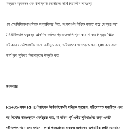
বিদ্যমান অ্যাক্সেস এবং উপস্থিতি সিস্টেমের সাথে বিরামহীন সামঞ্জস্য
এই স্পেসিফিকেশনগুলিকে অগ্রাধিকার দিয়ে, সংস্থাগুলি নিশ্চিত করতে পারে যে ক্রয় করা
টার্নস্টাইলগুলি শুধুমাত্র তাত্ক্ষণিক কর্মক্ষম প্রয়োজনগুলি পূরণ করে না বরং বিস্তৃত বিল্ডিং
পরিচালনার কৌশলগুলির সাথে একীভূত করে, ভবিষ্যতের আপগ্রেড খরচ হ্রাস করে এবং
সামগ্রিক সুবিধার নিরাপত্তার উন্নতি করে।
উপসংহার
RS485-সক্ষম RFID ট্রাইপড টার্নস্টাইলগুলি যান্ত্রিক প্রয়োগ, পরিবেশগত স্থায়িত্ব এবং
বহু-সিস্টেম সামঞ্জস্যকে একত্রিত করে, যা দক্ষিণ-পূর্ব এশীয় সুবিধাগুলির জন্য একটি
কৌশলগত পছন্দ করে তোলে। তারা প্রস্তাবের মাধ্যমে সংগ্রহের অগ্রাধিকারগুলি সম্বোধন