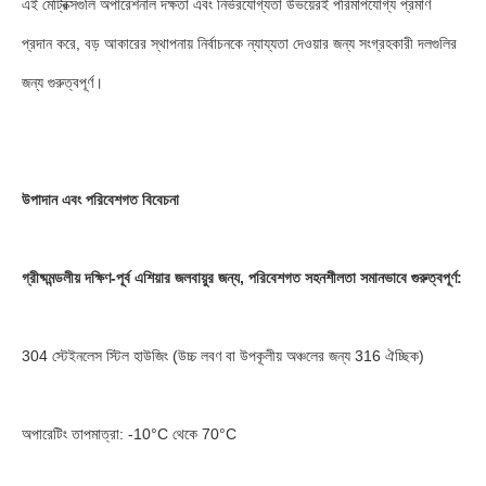
এই মেট্রিক্সগুলি অপারেশনাল দক্ষতা এবং নির্ভরযোগ্যতা উভয়েরই পরিমাপযোগ্য প্রমাণ
প্রদান করে, বড় আকারের স্থাপনায় নির্বাচনকে ন্যায্যতা দেওয়ার জন্য সংগ্রহকারী দলগুলির
জন্য গুরুত্বপূর্ণ।
উপাদান এবং পরিবেশগত বিবেচনা
গ্রীষ্মমন্ডলীয় দক্ষিণ-পূর্ব এশিয়ার জলবায়ুর জন্য, পরিবেশগত সহনশীলতা সমানভাবে গুরুত্বপূর্ণ:
304 স্টেইনলেস স্টিল হাউজিং (উচ্চ লবণ বা উপকূলীয় অঞ্চলের জন্য 316 ঐচ্ছিক)
অপারেটিং তাপমাত্রা: -10°C থেকে 70°C