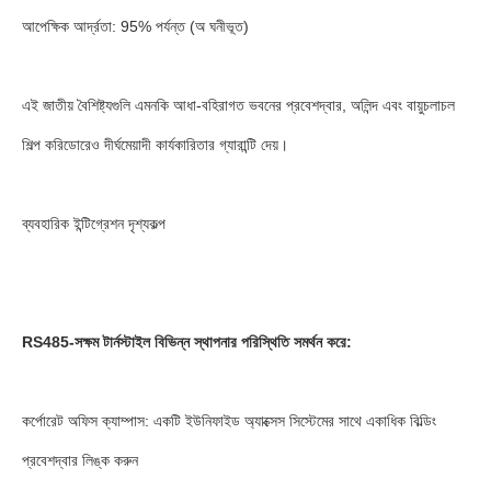
আপেক্ষিক আর্দ্রতা: 95% পর্যন্ত (অ ঘনীভূত)
এই জাতীয় বৈশিষ্ট্যগুলি এমনকি আধা-বহিরাগত ভবনের প্রবেশদ্বার, অলিন্দ এবং বায়ুচলাচল
শিল্প করিডোরেও দীর্ঘমেয়াদী কার্যকারিতার গ্যারান্টি দেয়।
ব্যবহারিক ইন্টিগ্রেশন দৃশ্যকল্প
RS485-সক্ষম টার্নস্টাইল বিভিন্ন স্থাপনার পরিস্থিতি সমর্থন করে:
কর্পোরেট অফিস ক্যাম্পাস: একটি ইউনিফাইড অ্যাক্সেস সিস্টেমের সাথে একাধিক বিল্ডিং
প্রবেশদ্বার লিঙ্ক করুন