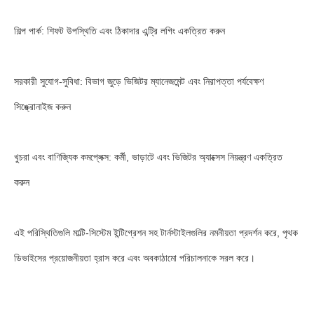
শিল্প পার্ক: শিফট উপস্থিতি এবং ঠিকাদার এন্ট্রি লগিং একত্রিত করুন
সরকারী সুযোগ-সুবিধা: বিভাগ জুড়ে ভিজিটর ম্যানেজমেন্ট এবং নিরাপত্তা পর্যবেক্ষণ
সিঙ্ক্রোনাইজ করুন
খুচরা এবং বাণিজ্যিক কমপ্লেক্স: কর্মী, ভাড়াটে এবং ভিজিটর অ্যাক্সেস নিয়ন্ত্রণ একত্রিত
করুন
এই পরিস্থিতিগুলি মাল্টি-সিস্টেম ইন্টিগ্রেশন সহ টার্নস্টাইলগুলির নমনীয়তা প্রদর্শন করে, পৃথক
ডিভাইসের প্রয়োজনীয়তা হ্রাস করে এবং অবকাঠামো পরিচালনাকে সরল করে।