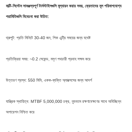
মাল্টি-সিস্টেম সামঞ্জস্যপূর্ণ টার্নস্টাইলগুলি মূল্যায়ন করার সময়, ক্রেতাদের মূল পরিমাপযোগ্য
পরামিতিগুলি বিবেচনা করা উচিত:
থ্রুপুট: প্রতি মিনিটে 30-40 জন, পিক এন্ট্রি সময়ের জন্য যথেষ্ট
প্রতিক্রিয়া সময়: ~0.2 সেকেন্ড, মসৃণ পথচারী প্রবাহ সক্ষম করে
উত্তরণ প্রস্থ: 550 মিমি, একক-ব্যক্তি অ্যাক্সেসের জন্য আদর্শ
যান্ত্রিক স্থায়িত্ব: MTBF 5,000,000 চক্র, ন্যূনতম রক্ষণাবেক্ষণের সাথে অবিচ্ছিন্ন
অপারেশন নিশ্চিত করে