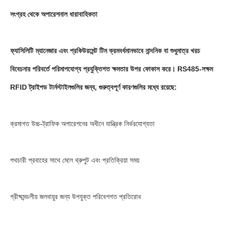
সংগ্রহ থেকে অপারেশনাল ধারাবাহিকতা
ফ্যাসিলিটি ম্যানেজার এবং প্রকিউরমেন্ট টিম ক্রমবর্ধমানভাবে নান্দনিক বা শুধুমাত্র খরচ
বিবেচনার পরিবর্তে পরিমাপযোগ্য প্রযুক্তিগত ক্ষমতার উপর ফোকাস করে। RS485-সক্ষম
RFID ট্রাইপড টার্নস্টাইলগুলির জন্য, গুরুত্বপূর্ণ কারণগুলির মধ্যে রয়েছে:
ক্রমাগত উচ্চ-ট্রাফিক অপারেশনের অধীনে যান্ত্রিক নির্ভরযোগ্যতা
পথচারী প্রবাহের সাথে মেলে থ্রুপুট এবং প্রতিক্রিয়া সময়
গ্রীষ্মমন্ডলীয় জলবায়ুর জন্য উপযুক্ত পরিবেশগত প্রতিরোধ