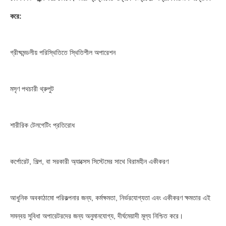
করে:
গ্রীষ্মমন্ডলীয় পরিস্থিতিতে স্থিতিশীল অপারেশন
মসৃণ পথচারী থ্রুপুট
শারীরিক টেলগেটিং প্রতিরোধ
কর্পোরেট, শিল্প, বা সরকারী অ্যাক্সেস সিস্টেমের সাথে বিরামহীন একীকরণ
আধুনিক অবকাঠামো পরিকল্পনার জন্য, কর্মক্ষমতা, নির্ভরযোগ্যতা এবং একীকরণ ক্ষমতার এই
সমন্বয় সুবিধা অপারেটরদের জন্য অনুমানযোগ্য, দীর্ঘমেয়াদী মূল্য নিশ্চিত করে।