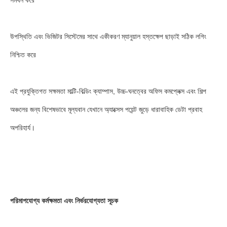
সমর্থন করে
উপস্থিতি এবং ভিজিটর সিস্টেমের সাথে একীকরণ ম্যানুয়াল হস্তক্ষেপ ছাড়াই সঠিক লগিং
নিশ্চিত করে
এই প্রযুক্তিগত সক্ষমতা মাল্টি-বিল্ডিং ক্যাম্পাস, উচ্চ-ঘনত্বের অফিস কমপ্লেক্স এবং শিল্প
অঞ্চলের জন্য বিশেষভাবে মূল্যবান যেখানে অ্যাক্সেস পয়েন্ট জুড়ে ধারাবাহিক ডেটা প্রবাহ
অপরিহার্য।
পরিমাপযোগ্য কর্মক্ষমতা এবং নির্ভরযোগ্যতা সূচক