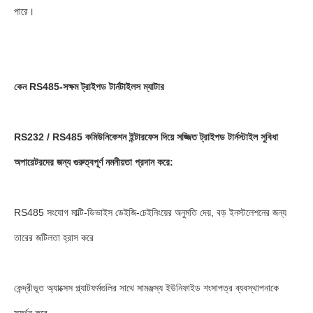
পারে।
কেন RS485-সক্ষম ট্রাইপড টার্নটাইলস ম্যাটার
RS232 / RS485 কমিউনিকেশন ইন্টারফেস দিয়ে সজ্জিত ট্রাইপড টার্নস্টাইল সুবিধা
অপারেটরদের জন্য গুরুত্বপূর্ণ নমনীয়তা প্রদান করে:
RS485 সংযোগ মাল্টি-ডিভাইস ডেইজি-চেইনিংয়ের অনুমতি দেয়, বড় ইনস্টলেশনের জন্য
তারের জটিলতা হ্রাস করে
কেন্দ্রীভূত অ্যাক্সেস প্ল্যাটফর্মগুলির সাথে সামঞ্জস্য ইউনিফাইড শংসাপত্র ব্যবস্থাপনাকে