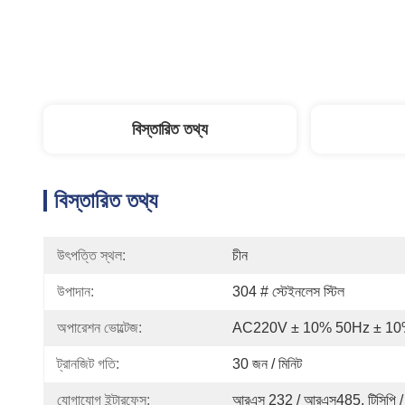
বিস্তারিত তথ্য
বিস্তারিত তথ্য
উৎপত্তি স্থল:
চীন
উপাদান:
304 # স্টেইনলেস স্টিল
অপারেশন ভোল্টেজ:
AC220V ± 10% 50Hz ± 1
ট্রানজিট গতি:
30 জন / মিনিট
যোগাযোগ ইন্টারফেস:
আরএস 232 / আরএস485, টিসিপি /