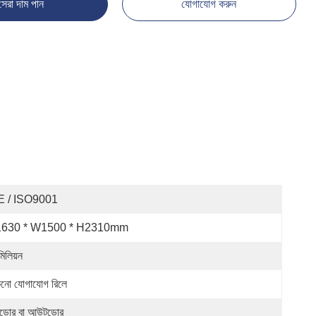
সেরা দাম পান
যোগাযোগ করুন
E / ISO9001
1630 * W1500 * H2310mm
িলিয়ন
কনো যোগাযোগ রিলে
ডোর বা আউটডোর