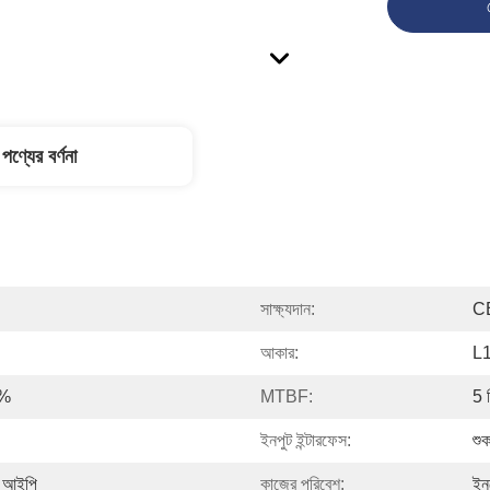
পণ্যের বর্ণনা
সাক্ষ্যদান:
C
আকার:
L
0%
MTBF:
5 ম
ইনপুট ইন্টারফেস:
শু
 আইপি
কাজের পরিবেশ:
ইন