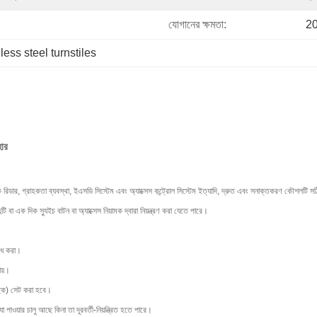
যোগানের ক্ষমতা:
20
less steel turnstiles
হার
রিডার, গ্রাহকতা ব্যবস্থা, ইএসডি সিস্টেম এবং অ্যাক্সেস কন্ট্রোল সিস্টেম ইত্যাদি, দ্রুত এবং সনাক্তকরণ কৌশলটি সঠি
 বা এক দিক স্যুইচ বাটন বা অ্যাক্সেস নিয়ামক দ্বারা নিয়ন্ত্রণ করা যেতে পারে।
রোধ করা।
ায়।
চ্ছিক) সেট করা হবে।
া পাওয়ার চালু আছে কিনা তা দূরবর্তী-নিয়ন্ত্রিত হতে পারে।