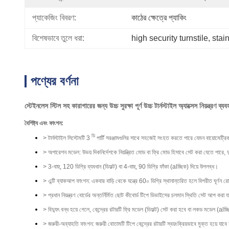
প্যাকেজিং বিবরণ:
কাঠের ক্ষেত্রে প্যাকিং
বিশেষভাবে তুলে ধরা:
high security turnstile
, 
stain
পণ্যের বর্ণনা
স্টেইনলেস স্টিল সহ কারাগারের জন্য উচ্চ সুরক্ষা পূর্ণ উচ্চ টার্নস্টাইল অ্যাক্সেস নিয়ন্ত্রণ ব্যব
বৈশিষ্ট্য এবং ফাংশন:
ডি
> টার্নস্টাইল সিস্টেমটি 3
পার্টি সরঞ্জামগুলির সাথে সহজেই সংহত করতে পারে যেমন বায়োমেট্রিক 
> অপারেশন মডেল: উভয় দিকনির্দেশকে নিয়ন্ত্রিত মোড বা ফ্রি মোড হিসাবে সেট করা যেতে পারে, দুটি
> 3-বাহু, 120 ডিগ্রি ব্যবধান (ডিফল্ট) বা 4-বাহু, 90 ডিগ্রি ফাঁকা (alচ্ছিক) দিয়ে উপলব্ধ।
> এন্টি ব্যাকআপ ফাংশন: একবার বাড়ি থেকে যন্ত্রে 60০ ডিগ্রি স্থানান্তরিত হলে বিপরীত ঘূর্ণন 
> প্রধান নিয়ন্ত্রণ বোর্ডের অন্তর্নির্মিত ছোট কীবোর্ড টিপে ডিভাইসের চলমান স্থিতি সেট আপ করা য
> বিদ্যুৎ বন্ধ হয়ে গেলে, কেন্দ্রের রটারটি ফ্রি মডেল (ডিফল্ট) সেট করা হবে বা লকড মডেল (al
> জরুরী-অব্যাহতি ফাংশন: জরুরী বোতামটি টিপে কেন্দ্রের রটারটি স্বয়ংক্রিয়ভাবে মুক্ত হয়ে যাবে য