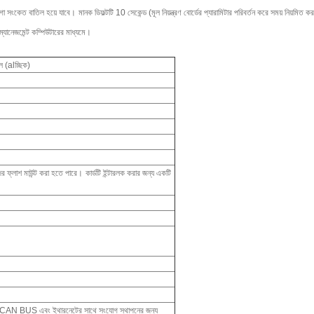
লে গো সংকেত বাতিল হয়ে যাবে।
মানক ডিফল্টটি 10 ​​সেকেন্ড (মূল নিয়ন্ত্রণ বোর্ডের প্যারামিটার পরিবর্তন করে সময় নিয়মিত
ম্যানেজমেন্ট কম্পিউটারের মাধ্যমে।
ল (alচ্ছিক)
কদের ফ্লাশ মাউন্ট করা হতে পারে।
কার্ডটি ইন্টারলক করার জন্য একটি
ক CAN BUS এবং ইথারনেটের সাথে সংযোগ স্থাপনের জন্য