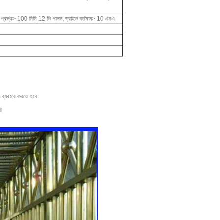
স প্রস্থ> 100 মিমি 12 ভি পালস, ড্রাইভ বর্তমান> 10 এমএ
ার ব্যবহার করতে হবে
া