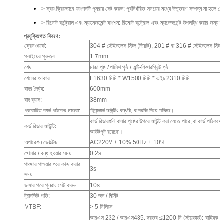
> স্বয়ংক্রিয়ভাবে ফাংশনটি পুনরায় সেট করুন: পূর্বনির্ধারিত সময়ের মধ্যে উত্তরণ সম্পন্ন না হ
> রিমোট কন্ট্রোল এবং ম্যানেজমেন্ট ফাংশন: রিমোট কন্ট্রোল এবং ম্যানেজমেন্ট উপলব্ধি করার জন্য 
প্রযুক্তিগত বিবরণ:
ফ্রেমওয়ার্ক:
304 # স্টেইনলেস স্টিল (ডিফল্ট), 201 # বা 316 # স্টেইনলেস স্টি
প্লাইয়ের পুরুত্ব:
1.7mm
শেষ:
মাজা পৃষ্ঠ / পালিশ পৃষ্ঠ / এন্টি-ফিঙ্গারপ্রিন্ট পৃষ্ঠ
শেলের আকার:
L1630
মিমি * W1500 মিমি * এইচ 2310 মিমি
বাহুর দৈর্ঘ্য:
600mm
বাহু ব্যাস:
38mm
প্ররোচিত কার্ড পাঠকের মাত্রা:
স্ট্যান্ডার্ড মাউন্টিং বন্ধনী, বা দরজি দিয়ে সজ্জিত।
কার্ড রিডারগুলি বাধার পৃষ্ঠের উপরে মাউন্ট করা যেতে পারে, বা কার্ড পাঠ
কার্ড রিডার মাউন্টিং:
আউটপুট রয়েছে।
অপারেশন ভোল্টেজ:
AC220V ± 10% 50Hz ± 10%
খোলার / বন্ধ হওয়ার সময়:
0.2s
পাওয়ার পাওয়ার পরে কাজ করার
3s
সময়:
ভাঙ্গার পরে পুনরায় সেট করুন:
10s
ট্রানজিট গতি:
30 জন / মিনিট
MTBF:
> 5 মিলিয়ন
আরএস 232 / আরএস485, দূরত্ব ≤1200 মি (স্ট্যান্ডার্ড);
বাহ্যি