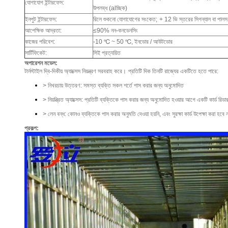
যোগাযোগ ইন্টারফেস:
উপলব্ধ (alচ্ছিক)
ইনপুট ইন্টারফেস:
রিলে শুকনো যোগাযোগের সংকেত;
+ 12 ভি স্তরের সিগন্যাল বা পাল
আপেক্ষিক আদ্রতা:
≤90% নন-কনডেনসিং
কাজের পরিবেশ:
-10 ℃ ~ 50 ℃, ইনডোর / আউটডোর
সার্টিফিকেট:
সিই প্রত্যয়িত
অপারেশন মডেল:
টার্নস্টাইল দ্বি-দিকীয় অ্যাক্সেস নিয়ন্ত্রণ সরবরাহ করে।
প্রতিটি দিক তিনটি রাজ্যের একটিতে হতে পারে:
> নিখরচায় উত্তরণ: সমস্ত ব্যক্তি সকল শর্তে পাস করার জন্য অনুমোদিত
> নিয়ন্ত্রিত অ্যাক্সেস: প্রতিটি ব্যক্তিকে পাস করার জন্য অনুমোদিত হওয়ার আগে একটি কার্ড রিড
> লেন বন্ধ: কোনও ব্যক্তিকে পাস করার অনুমতি দেওয়া হয়নি, এবং সুরক্ষা কার্ড উপেক্ষা করা হবে ন
প্রকল্প: