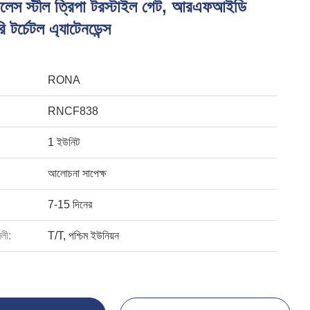
লেস স্টীল ত্রিপা টরস্টাইল গেট, আরএফআইডি
ারি টর্চেটল এ্যাটেনডেন্স
RONA
RNCF838
1 ইউনিট
আলোচনা সাপেক্ষ
7-15 দিনের
বলী:
T/T, পশ্চিম ইউনিয়ন