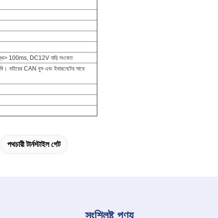
প্রস্থ> 100ms, DC12V নাড়ি সংকেত
 মি।
বাইরের CAN বুস এবং ইথারনেটের সাথে
পথচারী টার্নস্টাইল গেট
সংশ্লিষ্ট পণ্য