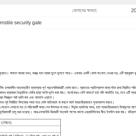
যোগানের ক্ষমতা:
20
urnstile security gate
অনুরোধে।
ক্ষমতা আবার যখন, অস্ত্র হাত দ্বারা তুলে তুলতে পারে।
একবার একটি খোলা সংকেত দেওয়া হয়, এটি ম্যানুয়াল ঘূ
ভিসিং চলাকালীন অভ্যন্তরীণ ব্যবস্থায় পূর্ণ প্রবেশাধিকারটি খোলা যাবে।
দ্রুততর প্রতিস্থাপন জন্য স্টক রাখা নিয়মিত পর
োনও ব্যয়বহুল বৈদ্যুতিক মোটর ছাড়া অটো-ঘূর্ণন করা যায়।
অর্ধেকেরও বেশি আবর্তে হাত যদি আবর্তিত হয়, তবে এটি স্ব
্দ নিয়ন্ত্রণ অট্ট ধ্বনি কম এবং আবর্তন এড়াতে।
নও পূর্ব নির্ধারিত বিলম্বের সময় পরে কেউ অতিক্রম না করলে আর্ম স্বয়ংক্রিয়ভাবে পুনঃস্থাপন করবে।
 লেবেলে দেখানো হয় যে পরিষেবাটি জন্য লেন উপলব্ধ বা বন্ধ।
বিদ্যুৎ ব্যর্থতার সময়, হাত স্বয়ংক্রিয়ভাবে বিনামূল্যে 
্ণায়মানটি চালু করা হয়েছে।
আরএফআইডি রিডারটি সহজেই পাশের কালো এক্রাইলিকের নীচে ইনস্টল করা যায়।
বহিরাগ
ট (ঐচ্ছিক)