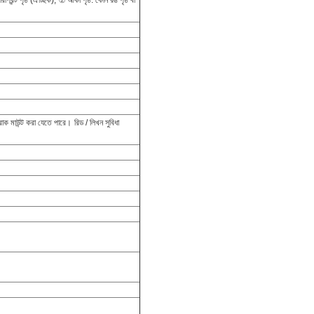
রপ্রিন্ট পৃষ্ঠ (ঐচ্ছিক);
② আঁকা পৃষ্ঠ: কোন রঙ পৃষ্ঠ বা
া রাক মাউন্ট করা যেতে পারে।
রিড / লিখন সুবিধা