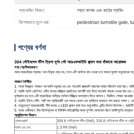
প্যাকেজিং বিবরণ:
শক্ত কাগজ এবং কাঠের প্যাকিং
বিশেষভাবে তুলে ধরা:
pedestrian turnstile gate
, 
t
পণ্যের বর্ণনা
304 স্টেইনলেস স্টীল ত্রিপা ঘূর্ণন গেট আরএফআইডি ফ্ল্যাপ বাধা বাঁকানো আয়োজক
পণ্য শ্রেণীবদ্ধকরণ:
আধা-স্বয়ংক্রিয় প্রকার: যখন বিদ্যুৎ বন্ধ হয়, তখন এটি আর্মকে বাদ দেওয়া হবে আগুন সুরক্ষা অনুরোধের 
সাধারণ বৈশিষ্ট্য:
1. সহজ নিয়ন্ত্রন: সাধারণ অংশগুলি মডুলার হয় এবং সহজেই স্ক্রুগুলি সরানোর দ্বারা পরিবর্তন করা যায়।
সার্
2. স্যামি অটো রোটেশন: এটির অনন্য যান্ত্রিক ড্রাইভের নকশাটি হাত দিয়ে সহজেই ধাক্কা দেওয়া যায় এবং ক
ঘূর্ণায়মান হয় তবে এটি স্বয়ংক্রিয় অস্থির বর্তমান নিষ্ক্রিয় অবস্থানে ফিরে আসবে।
নিয়মিত শোষক আওয়াজ শব
3. অ্যানি টেইল-গেটিং: স্মার্ট লক প্রক্রিয়াটি এক সময়ে কেবল এক ব্যক্তির মাধ্যমে পাস করতে সক্ষম।
কো
4. বন্ধুত্বপূর্ণ ব্যবহারকারী: শীর্ষ কভার এ LED ফ্ল্যাশ কার্ড পরে অনুমোদিত এন্ট্রি নির্দেশ নির্দেশক।
প্রতিটি
5. সহজ একীকরণ: দ্বি-নির্দেশমূলক বা ইউনিলি-ডাইরেক্টরির জন্য সুস্পষ্ট যোগাযোগ রিলে আউটপুটের মাধ্যমে ঘূর
প্রযুক্তিগত বিবরণ:
ফ্রেমওয়ার্ক:
304 # স্টেইনলেস স্টীল (ডিফল্ট), 316 # স্টেইনলেস স্টীল বা পেইন্
প্লাস এর বেধ:
1.3 মিমি (ডিফল্ট)