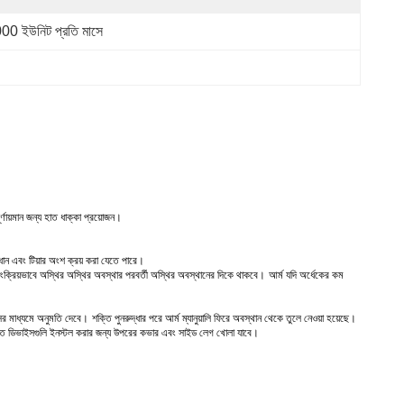
00 ইউনিট প্রতি মাসে
র্ণায়মান জন্য হাত ধাক্কা প্রয়োজন।
িধান এবং টিয়ার অংশ ক্রয় করা যেতে পারে।
য়ংক্রিয়ভাবে অস্থির অস্থির অবস্থার পরবর্তী অস্থির অবস্থানের দিকে থাকবে।
আর্ম যদি অর্ধেকের কম
পাসের মাধ্যমে অনুমতি দেবে।
শক্তি পুনরুদ্ধার পরে আর্ম ম্যানুয়ালি ফিরে অবস্থান থেকে তুলে নেওয়া হয়েছে।
ত ডিভাইসগুলি ইনস্টল করার জন্য উপরের কভার এবং সাইড লেগ খোলা যাবে।