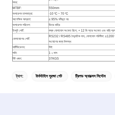
সময়:
MTBF:
550mm
অপারেশন তাপমাত্রা:
-10 ℃ ~ 70 ℃
আপেক্ষিক আদ্রতা:
≤ 95% ঘনীভূত নয়
অপারেশন পরিবেশ:
ভিতর বাহির
ইনপুট পোর্ট:
শুষ্ক যোগাযোগ সংকেত রিলে;
+ 12 ভি স্তর সংকেত এবং নাড়ি 
RS232 / RS485 বৈদ্যুতিক মান, যোগাযোগ পরিসীমা: ≤1200
যোগাযোগের পোর্ট:
সংযোগের জন্য উপলব্ধ
সার্টিফিকেশন:
সিই
পাটা:
1 ২ মাস
নিট ওজন:
37KGS
ট্যাগ:
টার্নস্টাইল সুরক্ষা গেট
ট্রিপড অ্যাক্সেস সিস্টেম