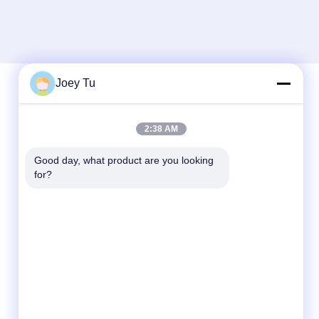
Joey Tu
দ্রুত যোগাযোগ
2:38 AM
টেলিফোন
Good day, what product are you looking 
for?
86-755-88853586-8018
ই-মেইল
sales03@szrona.cn
ঠিকানা
রোজা ইন্ডাস্ট্রিয়াল পার্ক, নং 4 লংক্সিয়ান আরডি, লংগ্যাং স্ট,
লংগ্যাং ডিস্ট্রিক্ট, শেনজেন, চীন 518116