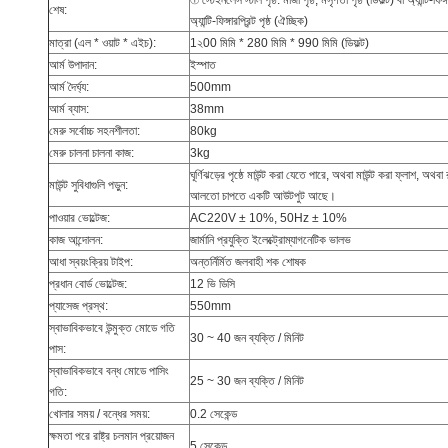
① স্টেইনলেস স্টীল পৃষ্ঠ: মাজা পৃষ্ঠ, মসৃণতা পৃষ্ঠ (ডিফল্ট) বা অ্যান্টি-ফিঙ্গা
শেষ:
অ্যান্টি-ফিঙ্গারপ্রিন্ট পৃষ্ঠ (ঐচ্ছিক)
মাত্রা (এল * ওয়াট * এইচ):
1২00 মিমি * 280 মিমি * 990 মিমি (ডিফল্ট)
আর্ম উপাদান:
ইস্পাত
আর্ম দৈর্ঘ্য:
500mm
আর্ম ব্যাস:
38mm
মেরু সর্বোচ্চ সহনশীলতা:
80kg
মেরু চালনা চালনা কাজ:
3kg
ঘূর্ণিঝড়ের পৃষ্ঠে মাউন্ট করা যেতে পারে, অথবা মাউন্ট করা ফ্লাশ, অথব
মাউন্ট সুবিধাগুলি পড়ুন:
আলতো চাপতে একটি আউটপুট আছে।
পাওয়ার ভোল্টেজ:
AC220V ± 10%, 50Hz ± 10%
কাজ আন্দোলন:
জার্মানি প্রযুক্তি ইলেক্ট্রোম্যাগনেটিক ভালভ
আধা স্বয়ংক্রিয় টাইপ:
অন্তর্নির্মিত জলবাহী শক শোষক
প্রধান বোর্ড ভোল্টেজ:
12 ভি ডিসি
প্যাসেজ প্রস্থ:
550mm
স্বাভাবিকভাবে উন্মুক্ত মোডে গতি
30 ~ 40 জন ব্যক্তি / মিনিট
পাস:
স্বাভাবিকভাবে বন্ধ মোডে পাসিং
25 ~ 30 জন ব্যক্তি / মিনিট
গতি:
খোলার সময় / বন্ধের সময়:
0.2 সেকেন্ড
ক্ষমতা পরে রাষ্ট্র চলমান প্রয়োজন
5 সেকেন্ড