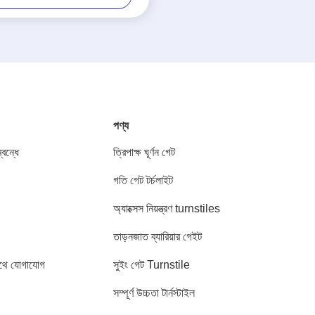
পণ্য
বন্ধে
ত্রিপাক্ষ ঘূর্ণন গেট
গতি গেট টর্চলাইট
অ্যাক্সেস নিয়ন্ত্রণ turnstiles
তাড়নজাত ব্যারিয়ার গেইট
থে যোগাযোগ
সুইং গেট Turnstile
সম্পূর্ণ উচ্চতা টার্নস্টাইল