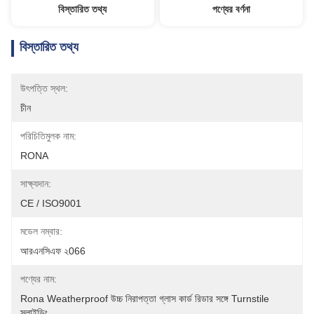
বিস্তারিত তথ্য
পণ্যের বর্ণনা
বিস্তারিত তথ্য
উৎপত্তি স্থল:
চীন
পরিচিতিমুলক নাম:
RONA
সাক্ষ্যদান:
CE / ISO9001
মডেল নম্বার:
আরএনসিএফ ২066
পণ্যের নাম:
Rona Weatherproof উচ্চ নিরাপত্তা গ্লাস কার্ড রিডার সঙ্গে Turnstile 
স্লাইডিং