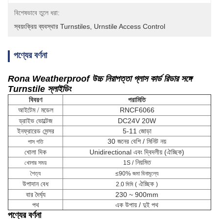
বিশেষভাবে তুলে ধরা:
স্বয়ংক্রিয় ব্যবস্থার Turnstiles
, 
Urnstile Access Control
পণ্যের বর্ণনা
Rona Weatherproof উচ্চ নিরাপত্তা গ্লাস কার্ড রিডার সঙ্গে
Turnstile স্লাইডিং
বিবরণ
পরামিতি
RNCF6066
আইটেম /
মডেল
ড্রাইভ ভোল্টেজ
DC24V 20W
ইনফ্রারেড সেন্সর
5-11 জোড়া
30 জনের বেশি / মিনিট নয়
পাস গতি
খোলা দিক
Unidirectional এবং দ্বিদলীয় (ঐচ্ছিক)
নিয়মিত
খোলার সময়
1S /
শৈত্য
≤90% জমা বিনামূল্যে
উপাদান বেধ
ঐচ্ছিক
2.0 মিমি (
)
বার দৈর্ঘ্য
230 ~ 900mm
পথ
এক উপায় / দুই পথ
পণ্যের বর্ণনা