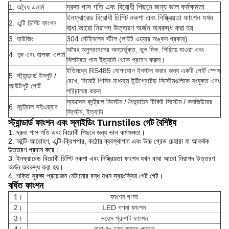
দ্রুত পাস গতি এবং বিরোধী পিছনে জন্য ভাল কর্মক্ষমতা
1. অবৈধ এলার্ম
ইনফ্রারেড বিরোধী চিম্টি নকশা এবং নিষ্ক্রিয়তা ফাংশন যখন
2. এন্টি চিম্টি ফাংশন
বাধা আরো নিরাপদ উত্তরণ অর্জন অবরুদ্ধ করা হয়
3. হাউজিং
304 স্টেইনলেস স্টীল (লাইট ওয়্যার অঙ্কন প্রকার)
অবৈধ অনুপ্রবেশের অন্তর্ভুক্ত, ভুল দিক, পিছিয়ে যাওয়া এবং
4.
শব্দ এবং হালকা এলার্ম
বিলম্বিত পাস ইত্যাদি থেকে প্রবেশ করুন।
ইতিমধ্যে RS485 যোগাযোগ ইনস্টল করার জন্য একটি পোর্ট স্পেস
5. স্ট্যান্ডার্ড ইনপুট /
রেখে, রিমোট পিসির মাধ্যমে ইন্টিগ্রেটেড সিস্টেমগুলিকে সংযুক্ত এবং
আউটপুট পোর্ট
পরিচালনা করুন
অ্যাক্সেস কন্ট্রোল সিস্টেম / বৈদ্যুতিন টিকিট সিস্টেম / কনজিউমার
6. কন্ট্রোল সফ্টওয়্যার
সিস্টেম, ইত্যাদি
স্ট্যান্ডার্ড ফাংশন এবং স্লাইডিং Turnstiles গেট বৈশিষ্ট্য
1. দ্রুত পাস গতি এবং বিরোধী পিছনে জন্য ভাল কর্মক্ষমতা।
2. আন্টি-আরোহণ, এন্টি-ক্রিপপার, কঠোর ব্যবস্থাপনা এবং উচ্চ গ্রেড চেহারা যা আকর্ষক
উত্তরণ প্রদান করে।
3. ইনফ্রারেড বিরোধী চিম্টি নকশা এবং নিষ্ক্রিয়তা ফাংশন যখন বাধা আরো নিরাপদ উত্তরণ
অর্জন অবরুদ্ধ করা হয়।
4. শক্তি সুরক্ষা প্রয়োজন মেটানোর বন্ধ যখন স্বয়ংক্রিয় গেট গেট।
বর্ধিত ফাংশন
1।
ফাংশন গণনা
2।
LED গণনা ফাংশন
3।
ভয়েস প্রম্পট ফাংশন