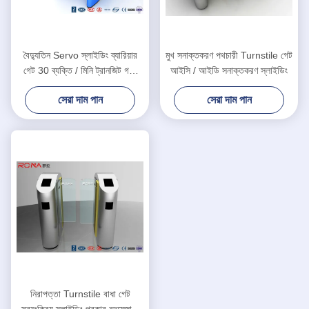
বৈদ্যুতিন Servo স্লাইডিং ব্যারিয়ার
মুখ সনাক্তকরণ পথচারী Turnstile গেট
গেট 30 ব্যক্তি / মিনি ট্রানজিট গতি
আইসি / আইডি সনাক্তকরণ স্লাইডিং
গ্রাহক ডিজাইন
সেরা দাম পান
সেরা দাম পান
নিরাপত্তা Turnstile বাধা গেট