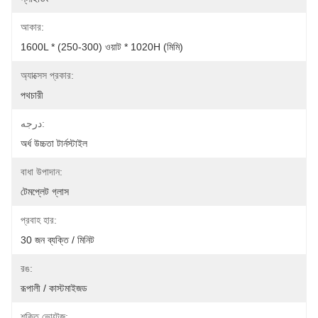
আকার:
1600L * (250-300) ওয়াট * 1020H (মিমি)
অ্যাক্সেস প্রকার:
পথচারী
درجه:
অর্ধ উচ্চতা টার্নস্টাইল
বাধা উপাদান:
টেমপ্লেট গ্লাস
প্রবাহ হার:
30 জন ব্যক্তি / মিনিট
রঙ:
রূপালী / কাস্টমাইজড
শক্তি ভোল্টেজ: