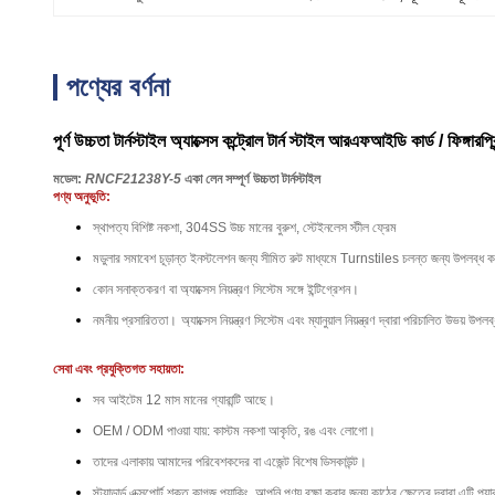
পণ্যের বর্ণনা
পূর্ণ উচ্চতা টার্নস্টাইল অ্যাক্সেস কন্ট্রোল টার্ন স্টাইল আরএফআইডি কার্ড / ফিঙ্গারপ্রি
মডেল:
RNCF21238Y-5
একা লেন সম্পূর্ণ উচ্চতা টার্নস্টাইল
পণ্য অনুভূতি:
স্থাপত্য বিশিষ্ট নকশা, 304SS উচ্চ মানের বুরুশ, স্টেইনলেস স্টীল ফ্রেম
মডুলার সমাবেশ চূড়ান্ত ইনস্টলেশন জন্য সীমিত রুট মাধ্যমে Turnstiles চলন্ত জন্য উপলব্ধ ক
কোন সনাক্তকরণ বা অ্যাক্সেস নিয়ন্ত্রণ সিস্টেম সঙ্গে ইন্টিগ্রেশন।
নমনীয় প্রসারিততা।
অ্যাক্সেস নিয়ন্ত্রণ সিস্টেম এবং ম্যানুয়াল নিয়ন্ত্রণ দ্বারা পরিচালিত উভয় উপল
সেবা এবং প্রযুক্তিগত সহায়তা:
সব আইটেম 12 মাস মানের গ্যারান্টি আছে।
OEM / ODM পাওয়া যায়: কাস্টম নকশা আকৃতি, রঙ এবং লোগো।
তাদের এলাকায় আমাদের পরিবেশকদের বা এজেন্ট বিশেষ ডিসকাউন্ট।
স্ট্যান্ডার্ড এক্সপোর্ট শক্ত কাগজ প্যাকিং, আপনি পণ্য রক্ষা করার জন্য কাঠের ক্ষেত্রে দ্বারা এটি প্