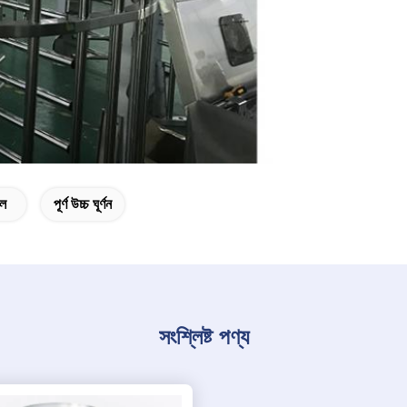
ইল
পূর্ণ উচ্চ ঘূর্ণন
সংশ্লিষ্ট পণ্য