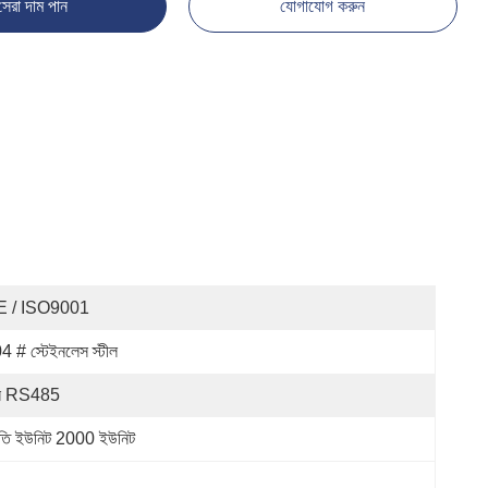
সেরা দাম পান
যোগাযোগ করুন
E / ISO9001
4 # স্টেইনলেস স্টীল
ন RS485
রতি ইউনিট 2000 ইউনিট