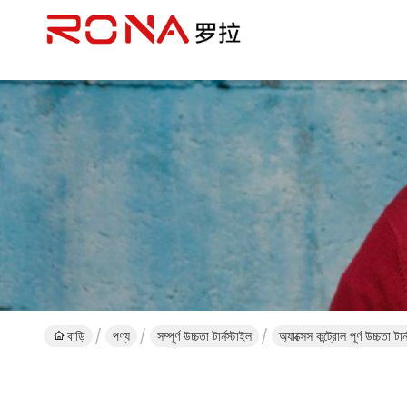
বাড়ি
পণ্য
সম্পূর্ণ উচ্চতা টার্নস্টাইল
অ্যাক্সেস কন্ট্রোল পূর্ণ উচ্চত