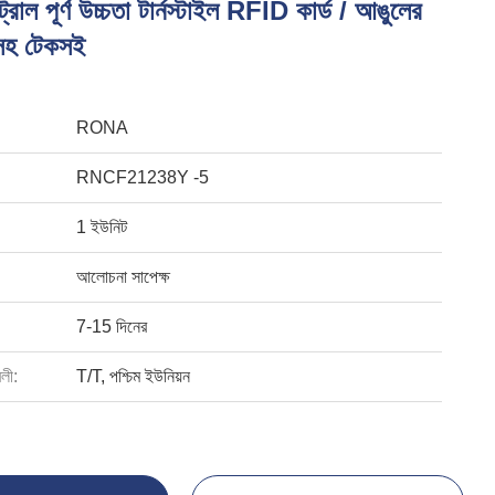
্ট্রোল পূর্ণ উচ্চতা টার্নস্টাইল RFID কার্ড / আঙুলের
 সহ টেকসই
RONA
RNCF21238Y -5
1 ইউনিট
আলোচনা সাপেক্ষ
7-15 দিনের
বলী:
T/T, পশ্চিম ইউনিয়ন