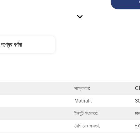
পণ্যের বর্ণনা
সাক্ষ্যদান:
C
Matrial::
30
ইনপুট সংকেত::
মা
যোগানের ক্ষমতা:
প্