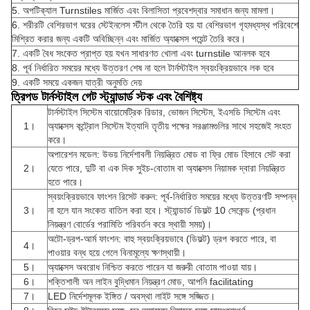
5. অপটিক্যাল Turnstiles মার্জিত এবং বিলাসিতা প্রবেশদ্বার সমাধান জন্য মামলা।
6. শরীরটি বেশিরভাগ ঘরের স্টেইনলেস স্টীল থেকে তৈরি হয় যা বেশিরভাগ গৃহমধ্যস্থ পরিবেশে
মিশ্রিত করার জন্য একটি অবিচ্ছিন্ন এবং মার্জিত অ্যাক্সেস পয়েন্ট তৈরি করে।
7. একটি বৈধ সংকেত প্রাপ্ত হয় যখন সাধারণত খোলা এবং turnstile আনলক হবে
8. পূর্ব নির্ধারিত সময়ের মধ্যে উত্তরণ শেষ না হলে টার্নস্টাইল স্বয়ংক্রিয়ভাবে লক হবে
9. একটি সময়ে একজন যাত্রী অনুমতি দেয়
ত্রিপড টার্নস্টাইল গেট স্ট্যান্ডার্ড স্টক এবং বৈশিষ্ট্য
টার্নস্টাইল সিস্টেম বায়োমেট্রিক রিডার, ভোজন সিস্টেম, ইএসডি সিস্টেম এবং
1।
অ্যাক্সেস কন্ট্রোল সিস্টেম ইত্যাদি তৃতীয় পক্ষের সরঞ্জামগুলির সাথে সহজেই সংহত
করে।
অপারেশন মডেল: উভয় নির্দেশাবলী নিয়ন্ত্রিত মোড বা ফ্রি মোড হিসাবে সেট করা
2।
যেতে পারে, দুটি বা এক দিক সুইচ-বোতাম বা অ্যাক্সেস নিয়ামক দ্বারা নিয়ন্ত্রিত
হতে পারে।
স্বয়ংক্রিয়ভাবে ফাংশন রিসেট করুন: পূর্ব-নির্ধারিত সময়ের মধ্যে উত্তরণটি সম্পন্ন
3।
না হলে যান সংকেত বাতিল করা হবে। স্ট্যান্ডার্ড ডিফল্ট 10 সেকেন্ড (প্রধান
নিয়ন্ত্রণ বোর্ডের পরামিতি পরিবর্তন করে স্থায়ী সময়)।
অটো-ড্রপ-আর্ম ফাংশন: বাহু স্বয়ংক্রিয়ভাবে (ডিফল্ট) ড্রপ করতে পারে, বা
4।
পাওয়ার বন্ধ হয়ে গেলে বিনামূল্যে ক্ষণস্থায়ী।
5।
অ্যাক্সেস অবরোধ নিশ্চিত করতে পারেন যা জরুরী বোতাম পাওয়া যায়।
6।
শক্তিশালী অন লাইন বুদ্ধিমান নিয়ন্ত্রণ মোড, আপনি facilitating
7।
LED নির্দেশমূলক ইঙ্গিত / অবস্থা লাইট সঙ্গে সজ্জিত।