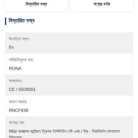
বিস্তারিত তথ্য
পণ্যের বর্ণনা
বিস্তারিত তথ্য
উৎপত্তি স্থল:
চীন
পরিচিতিমুলক নাম:
RONA
সাক্ষ্যদান:
CE / ISO9001
মডেল নম্বার:
RNCF838
পণ্যের নাম:
Rfid অ্যাক্সেস কন্ট্রোল ত্রিপড টার্নস্টাইল গেট একা / দ্বি - দিকনির্দেশ যোগাযোগ 
ইন্টারফেস