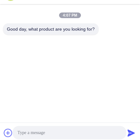
4:07 PM
দ্রুত যোগাযোগ
Good day, what product are you looking for?
টেলিফোন
86-755-88853586-8018
ই-মেইল
sales03@szrona.cn
ঠিকানা
রোজা ইন্ডাস্ট্রিয়াল পার্ক, নং 4 লংক্সিয়ান আরডি, লংগ্যাং স্ট, লংগ্যাং ডিস্ট্রিক্ট,
শেনজেন, চীন 518116
গোপনীয়তা নীতি
|
সাইট ম্যাপ
চীন ভালো মানের ত্রিপাক্ষ ঘূর্ণন গেট সরবরাহকারী। কপিরাইট © 2016-2026
Shenzhen Rona Intelligent Technology Co., Ltd . সমস্ত অধিকার
সংরক্ষিত.