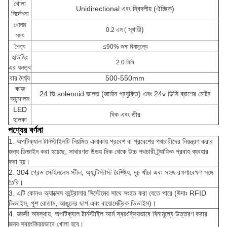
খোলা
Unidirectional এবং দ্বিদলীয় (ঐচ্ছিক)
নির্দেশনা
খোলার
স্থায়ী)
0.2 এস (
সময়
শৈত্য
≤90% জমা বিনামূল্যে
হাউজিং
2.0 মিমি
এর ঘনত্ব
বার দৈর্ঘ্য
500-550mm
কাজ
24 ভি solenoid ভালভ (জার্মান প্রযুক্তি) এবং 24v ডিসি ব্রাশের মোটর
আন্দোলন
LED
দিক এবং তীর
হালকা
পণ্যের বর্ণনা
1. অপটিক্যাল টার্নস্টাইলটি নিয়মিত এলাকায় প্রবেশ বা প্রবেশের পথচারীদের নিয়ন্ত্রণ করার
জন্য ডিজাইন করা হয়েছে, সাধারণত উভয় দিক থেকে উচ্চ পথচারী ট্র্যাফিক প্রবাহ ব্যবহার
করা হয়।
2. 304 গ্রেড স্টেইনলেস স্টীল, অ্যান্টিস্টাস্ট বৈশিষ্ট্য, দৃঢ় খাঁচা এবং সহজ রক্ষণাবেক্ষণ সঙ্গে
তৈরি।
3. এটি কোনও অ্যাক্সেস কন্ট্রোলার সিস্টেমের সাথে সংহত করা যেতে পারে (উদাঃ RFID
ডিভাইস, পুশ বোতাম, আঙুলের ছাপ এবং বায়োমেট্রিক ডিভাইস)।
4. জরুরী অবস্থায়, অপটিক্যাল টার্নস্টাইল আর্ম স্বয়ংক্রিয়ভাবে বিনামূল্যে উত্তরণ করার
জন্য স্বয়ংক্রিয়ভাবে খোলা হবে।