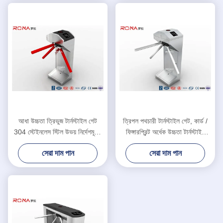
আধা উচ্চতা ত্রিভুজ টার্নস্টাইল গেট
ত্রিপল পথচারী টার্নস্টাইল গেট, কার্ড /
304 স্টেইনলেস স্টিল উভয় নির্দেশমূলক
ফিঙ্গারপ্রিন্ট অর্ধেক উচ্চতা টার্নস্টাইল
আরএফআইডি কার্ড রিডার
অ্যাক্সেস কন্ট্রোল
সেরা দাম পান
সেরা দাম পান