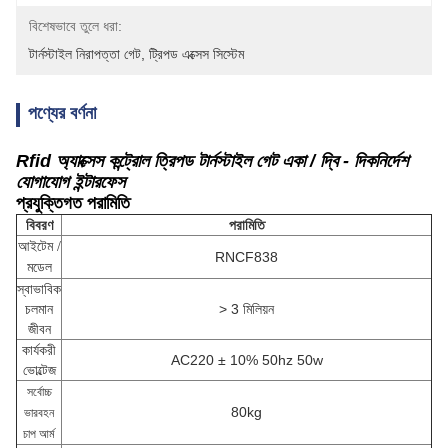
বিশেষভাবে তুলে ধরা:
টার্নস্টাইল নিরাপত্তা গেট
, 
ট্রিপড এক্সেস সিস্টেম
পণ্যের বর্ণনা
Rfid অ্যাক্সেস কন্ট্রোল ত্রিপড টার্নস্টাইল গেট একা / দ্বি - দিকনির্দেশ
যোগাযোগ ইন্টারফেস
প্রযুক্তিগত পরামিতি
বিবরণ
পরামিতি
আইটেম /
RNCF838
মডেল
স্বাভাবিক
চলমান
> 3 মিলিয়ন
জীবন
কার্যকরী
AC220 ± 10% 50hz 50w
ভোল্টেজ
সর্বোচ্চ
80kg
ভারবহন
চাপ আর্ম