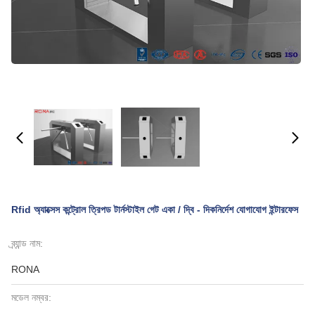
Rfid অ্যাক্সেস কন্ট্রোল ত্রিপড টার্নস্টাইল গেট একা / দ্বি - দিকনির্দেশ যোগাযোগ ইন্টারফেস
ব্র্যান্ড নাম:
RONA
মডেল নম্বর: