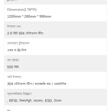
Dimension(L*W*H):
1200mm * 280mm * 990mm
উপাদান বেধ:
2.0 মিমি 304 স্টেইনলেস স্টীল
যোগাযোগ ইন্টারফেস:
একক বা Bi-দিশা
পথ প্রস্থ:
550 মিমি
আর্ম উপাদান:
304 স্টেইনলেস স্টীল / বদমেজাজি কাচ / এক্রাইলিক
প্রবেশাধিকার নিয়ন্ত্রণ:
, RFID, ফিঙ্গারপ্রিন্ট, বারকোড, ESD, টোকেন
রঙ: