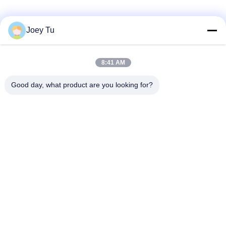
সোশ্যাল মিডিয়া
Joey Tu
8:41 AM
দ্রুত যোগাযোগ
Good day, what product are you looking for?
টেলিফোন
86-755-88853586-8018
ই-মেইল
sales03@szrona.cn
ঠিকানা
রোজা ইন্ডাস্ট্রিয়াল পার্ক, নং 4 লংক্সিয়ান আরডি, লংগ্যাং স্ট, লংগ্যাং ডিস্ট্রিক্ট,
শেনজেন, চীন 518116
গোপনীয়তা নীতি
|
সাইট ম্যাপ