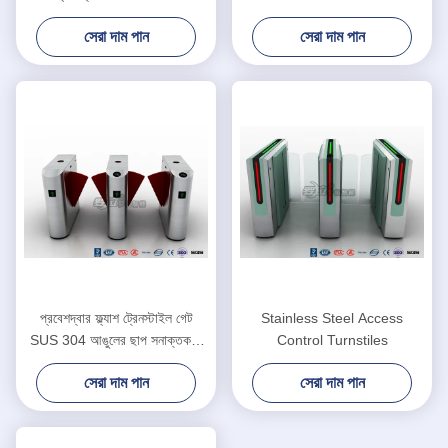
পৃষ্ঠের সাথে
সোয়াইপ করে
সেরা দাম পান
সেরা দাম পান
প্রবেশদ্বার ফ্ল্যাশ ট্রেনস্টাইল গেট
Stainless Steel Access
SUS 304 আঙুলের ছাপ সনাক্তকরণ
Control Turnstiles
সিস্টেম সঙ্গে
সেরা দাম পান
সেরা দাম পান