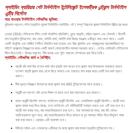
স্লাইডিং ব্যারিয়ার গেট টার্নস্টাইল ইন্টেলিজেন্ট ইলেকট্রিক এন্ট্রান্স টার্নস্টাইল
এন্ট্রি সিস্টেম
সরে যাওয়ার টার্নস্টাইল গেটগুলির ভূমিকা:
বুদ্ধিমান প্রবেশ গেটস বৈদ্যুতিন সুরক্ষা টার্নস্টাইল স্লাইডিং গেট / সম্পূর্ণ উচ্চতার ফ্ল্যাপ টার্নস্টাইল বিল্ডিংয়ের জন্য
চেহারা (304) স্টেইনলেস স্টিল প্লেট স্ট্যাম্পিং ছাঁচনির্মাণ, সুন্দর আকৃতি, মরিচা-প্রমাণ এবং টেকসই। বিদেশী
মান বৈদ্যুতিন ইন্টারফেস, বার কোড, আইডি কার্ড, আইসি কার্ড রিডার সরঞ্জাম একীভূত করা যেতে পারে।
এগুলি
একটি আধুনিক এবং মার্জিত শৈলীতে ডিজাইন করা হয়েছে এবং উচ্চ নান্দনিক এবং স্বাচ্ছন্দ্যের প্রয়োজনীয়তা সহ
সাইটে অ্যাক্সেস নিয়ন্ত্রণের জন্য একটি আদর্শ যোগাযোগহীন সমাধান সরবরাহ করে।
গেটের পোস্টগুলি স্টেইনলেস
স্টিল দিয়ে তৈরি।
ফিলার প্যানেল, শীর্ষ কভার এবং সুইং প্যানেল টেম্পারেড কাচ দিয়ে তৈরি।
স্লাইডিং গেটগুলির কার্য ও বৈশিষ্ট্য:
যাত্রী যদি কার্ড রিড বা বৈধ কার্ড পঠন ছাড়াই পাস করেন তবে ফ্ল্যাপ বাধা বিপদজনক অব্যাহত রাখবে
ততক্ষণ যাত্রী ফ্ল্যাপ বাধা থেকে ফিরে আসবে এবং তারপরে পাস করার জন্য একটি বৈধ কার্ড গ্রহণ
করবে।
দীর্ঘ-দূরত্ব নিয়ন্ত্রণ উদ্বেগের জন্য ফ্ল্যাপ বাধা 485 ইন্টারফেসের সাথে রয়েছে।
অ্যান্টি-রশ ফাংশন: যদি ওপেন সিঙ্গল না থাকে তবে বাহু শক্তভাবে ধরে থাকবে।
ডাবল অ্যান্টি-ক্লিপিং ফাংশন: ফটোসেল অ্যান্টি-ক্লিপিং এবং মেকানিকাল অ্যান্টি-ক্লিপিং। যাত্রী যখন
ফ্ল্যাপ বাধার মধ্য দিয়ে যাচ্ছে, তখন ফটোসেল এই পরিস্থিতিটি সনাক্ত করবে এবং এটি বন্ধ হবে না।
যাত্রী পাস করার পরে, বাহু স্বয়ংক্রিয়ভাবে বন্ধ হবে।
তার অবস্থানের সময়, বাহু যদি কোনও
প্রতিবন্ধকতা পূরণ করে, বাহু স্বয়ংক্রিয়ভাবে ফিরে আসবে বা খুব সামান্য শক্তি দিয়ে কিছুক্ষণ কাজ
করা বন্ধ করবে।
এছাড়াও এটি অ্যালার্ম হবে।
বিভিন্ন পাঠক এবং লেখকদের একীকরণের জন্য ফ্ল্যাপ বাধা মানক বৈদ্যুতিন ইন্টারফেস সহ।