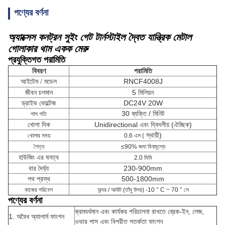
পণ্যের বর্ণনা
অ্যাক্সেস কনট্রন সুইং গেট টার্নস্টাইল দ্বৈত যান্ত্রিক মেটাল
গোলাকার থাম একক মেরু
প্রযুক্তিগত পরামিতি
বিবরণ
পরামিতি
RNCF4008J
আইটেম /
মডেল
জীবন চলমান
5 মিলিয়ন
ড্রাইভ ভোল্টেজ
DC24V 20W
30 ব্যক্তি / মিনিট
পাস গতি
খোলা দিক
Unidirectional এবং দ্বিদলীয় (ঐচ্ছিক)
স্থায়ী)
খোলার সময়
0.6 এস (
শৈত্য
≤90% জমা বিনামূল্যে
হাউজিং এর ঘনত্ব
2.0 মিমি
বার দৈর্ঘ্য
230-900mm
পথ প্রস্থ
500-1800mm
কাজের পরিবেশ
অন্দর / আউট (তাঁবু উপর) -10 ° C ~ 70 ° সে
পণ্যের বর্ণনা
ক্রমবর্ধমান এবং কার্যকর পরিচালনা রাখতে ব্রেক-ইন, লেজ,
1. অবৈধ অ্যালার্ম ফাংশন
ওভার পাস এবং বিপরীত সতর্কতা ফাংশন