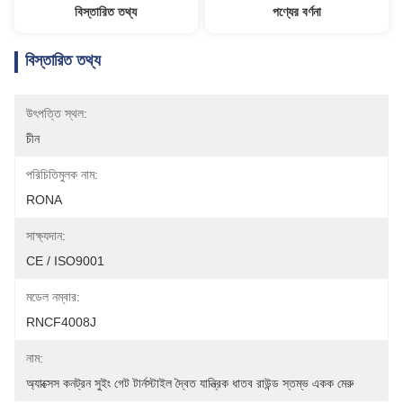
বিস্তারিত তথ্য
পণ্যের বর্ণনা
বিস্তারিত তথ্য
উৎপত্তি স্থল:
চীন
পরিচিতিমুলক নাম:
RONA
সাক্ষ্যদান:
CE / ISO9001
মডেল নম্বার:
RNCF4008J
নাম:
অ্যাক্সেস কনট্রন সুইং গেট টার্নস্টাইল দ্বৈত যান্ত্রিক ধাতব রাউন্ড স্তম্ভ একক মেরু