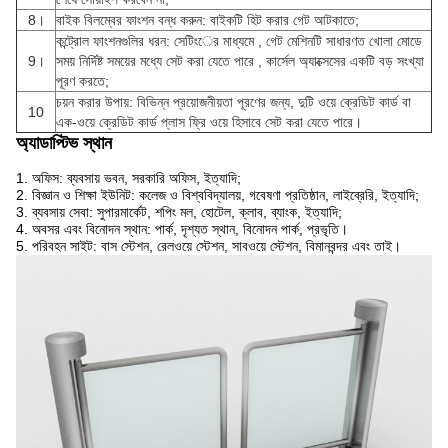
8।
বাইক বিলম্বের ফাংশন বন্ধ করুন: বাইকটি হিট করার গেট আটকাতে;
কন্ট্রোল ফাংশনগুলির ধরন: সেটিংের মাধ্যমে
, গেট মেশিনটি
সাধারণত খোলা মোডে
9।
সময় নির্দিষ্ট সময়ের মধ্যে সেট করা
যেতে পারে
, কার্সেল অ্যাক্সেসের একটি বড় সংখ্যা
পূরণ করতে;
চয়ন করার উপায়: বিভিন্ন প্রয়োজনীয়তা পূরণের জন্য, দুটি ওয়ে ক্রেডিট কার্ড বা
10
এক-ওয়ে ক্রেডিট কার্ড প্লাস ফ্রি ওয়ে হিসাবে সেট করা যেতে পারে।
অ্যাডাপ্টিভ স্থান
1. অফিস: ব্যবসায় ভবন, সরকারি অফিস, ইত্যাদি;
2. বিজ্ঞান ও শিক্ষা ইউনিট: কলেজ ও বিশ্ববিদ্যালয়, গবেষণা প্রতিষ্ঠান, লাইব্রেরি, ইত্যাদি;
3. ব্যবসায় সেবা: সুপারমার্কেট, শপিং মল, হোটেল, ক্লাব, ব্যাংক, ইত্যাদি;
4. অবসর এবং বিনোদন স্থান: পার্ক, দৃশ্যত স্থান, বিনোদন পার্ক, প্রভৃতি।
5. পরিবহন সাইট: বাস স্টেশন, রেলওয়ে স্টেশন, সাবওয়ে স্টেশন, বিমানবন্দর এবং তাই।