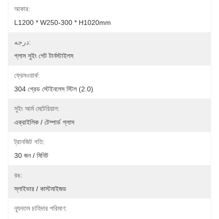
আকার:
L1200 * W250-300 * H1020mm
درجه:
গ্লাস সুইং গেট টার্নস্টাইলস
ফ্রেমওয়ার্ক:
304 গ্রেড স্টেইনলেস স্টিল (2.0)
সুইং আর্ম মেটেরিয়াল:
এক্রাইলিক / টেম্পার্ড গ্লাস
ট্রানজিট গতি:
30 জন / মিনিট
রঙ:
স্লাইভার / কাস্টমাইজড
ন্যূনতম চাহিদার পরিমাণ: