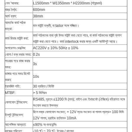
শেল 'আকার:
L1500mm * W1350mm * H2200mm (স্ট্যান্ডার্ড)
বাহুর দৈর্ঘ্য:
600mm
আর্ম ব্যাস:
38mm
আবর্তক কার্ড পাঠক
মান মাউন্ট বন্ধনী, বা tailor সঙ্গে সজ্জিত।
মাত্রা:
কার্ড পাঠকদের বাধা পৃষ্ঠ উপর মাউন্ট করা যেতে পারে, বা কার্ড পাঠকদের মাউন্ট ফ্লাশ
কার্ড রিডার মাউন্ট করা:
মাউন্ট করা যেতে পারে।
কার্ড interlock করার জন্য একটি আউটপুট আছে।
অপারেশন ভোল্টেজ:
AC220V ± 10% 50Hz ± 10%
খোলা / বন্ধ করার সময়:
0.2s
পাওয়ার পরে কাজ করার
3s
সময়:
ভাঙ্গার পরে সময় রিসেট
10s
করুন:
ট্রানজিট গতি:
30 ব্যক্তি / মিনিট
MTBF:
> 5 মিলিয়ন
RS485, দূরত্ব ≤1200 মি (মান);
বাইশ এবং ইথারনেট (ঐচ্ছিক) বহিরাগত সঙ্গে
যোগাযোগ ইন্টারফেস:
সংযোগ করতে উপলব্ধ
রিলে শুষ্ক যোগাযোগ সংকেত;
+ 12V স্তর সংকেত বা পালস প্রস্থ> 100 মিমি
ইনপুট ইন্টারফেস:
12V পালস, ড্রাইভ বর্তমান> 10mA
আপেক্ষিক আদ্রতা:
≤90% অ-কনডেন্সিং
কাজের পরিবেশ:
-10 ℃ ~ 70 ℃, ইন্ডোর / খালেদা