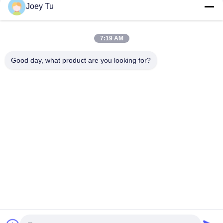
সোশ্যাল মিডিয়া
Joey Tu
7:19 AM
দ্রুত যোগাযোগ
Good day, what product are you looking for?
টেলিফোন
86-755-88853586-8018
ই-মেইল
sales03@szrona.cn
ঠিকানা
রোজা ইন্ডাস্ট্রিয়াল পার্ক, নং 4 লংক্সিয়ান আরডি, লংগ্যাং স্ট, লংগ্যাং ডিস্ট্রিক্ট,
শেনজেন, চীন 518116
গোপনীয়তা নীতি
|
সাইট ম্যাপ
চীন ভালো মানের ত্রিপাক্ষ ঘূর্ণন গেট সরবরাহকারী। কপিরাইট © 2016-2026
Shenzhen Rona Intelligent Technology Co., Ltd . সমস্ত অধিকার