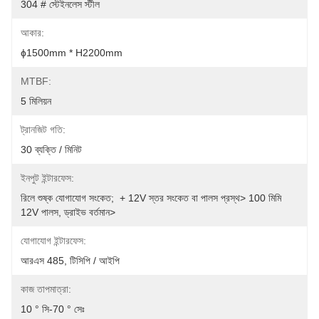
304 # স্টেইনলেস স্টীল
আকার:
ɸ1500mm * H2200mm
MTBF:
5 মিলিয়ন
ট্রানজিট গতি:
30 ব্যক্তি / মিনিট
ইনপুট ইন্টারফেস:
রিলে শুষ্ক যোগাযোগ সংকেত;  + 12V স্তর সংকেত বা পালস প্রস্থ> 100 মিমি 
12V পালস, ড্রাইভ বর্তমান>
যোগাযোগ ইন্টারফেস:
আরএস 485, টিসিপি / আইপি
কাজ তাপমাত্রা:
10 ° সি-70 ° সেঃ