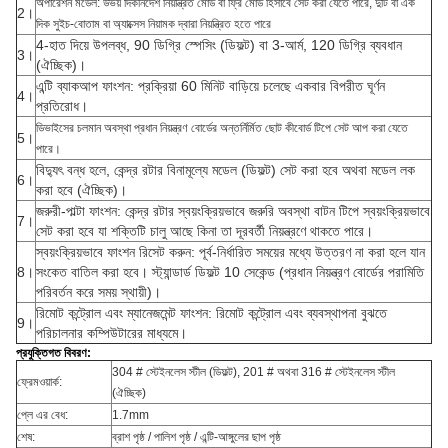
অপারেশন মডেল: উভয় দিকনির্দেশ নিয়ন্ত্রিত মোড বা ফ্রি মোড হিসাবে সেট করা যেতে পারে, দুটি বা এক
2।
দিক সুইচ-বোতাম বা অ্যাক্সেস নিয়ামক দ্বারা নিয়ন্ত্রিত হতে পারে
4-হাত দিয়ে উপলব্ধ, 90 ডিগ্রি স্পেসিং (ডিফল্ট) বা 3-আর্ম, 120 ডিগ্রি ব্যবধান
3।
(ঐচ্ছিক)।
এন্টি ব্যাকআপ ফাংশন: প্রক্রিয়া 60 মিনিট বাড়িয়ে চলেছে একবার বিপরীত ঘূর্ণন
4।
প্রতিরোধ।
ডিভাইসের চলমান অবস্থা প্রধান নিয়ন্ত্রণ বোর্ডের অন্তর্নির্মিত ছোট কীবোর্ড টিপে সেট আপ করা যেতে
5।
পারে।
বিদ্যুৎ বন্ধ হলে, কেন্দ্র রটার বিনামূল্যে মডেল (ডিফল্ট) সেট করা হবে অথবা মডেল লক
6।
করা হবে (ঐচ্ছিক)।
জরুরী-পাল্টা ফাংশন: কেন্দ্র রটার স্বয়ংক্রিয়ভাবে জরুরি অবস্থা বাটন টিপে স্বয়ংক্রিয়ভাবে
7।
সেট করা হবে যা শক্তিটি চালু আছে কিনা তা দূরবর্তী নিয়ন্ত্রণে থাকতে পারে।
স্বয়ংক্রিয়ভাবে ফাংশন রিসেট করুন: পূর্ব-নির্ধারিত সময়ের মধ্যে উত্তরণ না করা হলে যান
8।
সংকেত বাতিল করা হবে। স্ট্যান্ডার্ড ডিফল্ট 10 সেকেন্ড (প্রধান নিয়ন্ত্রণ বোর্ডের পরামিতি
পরিবর্তন করে সময় স্থায়ী)।
রিমোট কন্ট্রোল এবং ম্যানেজমেন্ট ফাংশন: রিমোট কন্ট্রোল এবং ব্যবস্থাপনা বুঝতে
9।
পরিচালনার কম্পিউটারের মাধ্যমে।
প্রযুক্তিগত বিবরণ:
304 # স্টেইনলেস স্টীল (ডিফল্ট), 201 # অথবা 316 # স্টেইনলেস স্টীল
ফ্রেমওয়ার্ক:
(ঐচ্ছিক)
প্লে এর বেধ:
1.7mm
শেষ:
ব্রাশ পৃষ্ঠ / পালিশ পৃষ্ঠ / এন্টি-আঙ্গুলের ছাপ পৃষ্ঠ