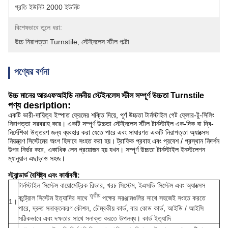
প্রতি ইউনিট 2000 ইউনিট
বিশেষভাবে তুলে ধরা:
উচ্চ নিরাপত্তা Turnstile
, 
স্টেইনলেস স্টীল পাল্টা
পণ্যের বর্ণনা
উচ্চ মানের আরএফআইডি নমনীয় স্টেইনলেস স্টীল সম্পূর্ণ উচ্চতা Turnstile
পণ্য desription:
একটি ভারী-দায়িত্ব ইস্পাত ফ্রেমের শক্তি দিয়ে, পূর্ণ উচ্চতা টার্নস্টাইল গেট ফ্লোর-টু-সিলিং
নিরাপত্তা সরবরাহ করে।
একটি সম্পূর্ণ উচ্চতা স্টেইনলেস স্টীল টার্নস্টাইল এক-দিক বা দ্বি-
নির্দেশিকা উত্তরণ জন্য ব্যবহার করা যেতে পারে এবং সাধারণত একটি নিরাপত্তা অ্যাক্সেস
নিয়ন্ত্রণ সিস্টেমের অংশ হিসাবে সংহত করা হয়।
ট্রাফিক প্রবাহ এবং প্রবেশ / প্রস্থান নিদর্শন
উপর নির্ভর করে, একাধিক লেন প্রয়োজন হয় যখন।
সম্পূর্ণ উচ্চতা টার্নস্টাইল ইনস্টলেশন
ম্যানুয়াল এছাড়াও সহজ।
স্ট্যান্ডার্ড বৈশিষ্ট্য এবং কার্যাবলী:
টার্নস্টাইল সিস্টেম বায়োমেট্রিক রিডার, খরচ সিস্টেম, ইএসডি সিস্টেম এবং অ্যাক্সেস
তৃতীয়
কন্ট্রোল সিস্টেম ইত্যাদির সাথে
পক্ষের সরঞ্জামগুলির সাথে সহজেই সংহত করতে
1।
পারে, দ্রুত সনাক্তকরণ কৌশল, চৌম্বকীয় কার্ড, বার কোড কার্ড, আইডি / আইসি
সঠিকভাবে এবং দক্ষতার সাথে সনাক্ত করতে উপলব্ধ। কার্ড ইত্যাদি