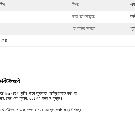
্নিশ
দিশা:
এক
কাজ তাপমাত্রা:
আউ
যোগানের ক্ষমতা:
প্
া গেট
র্নস্টাইলগুলি
রে his এই পণ্যটির সাথে সূক্ষ্মভাবে প্রক্রিয়াজাত করা হয়
ল রেল, বন্দর এবং ক্লাব, ect এর জন্য উপযুক্ত।
ার্ড সঠিকভাবে এবং দক্ষতার সাথে সনাক্ত করার জন্য উপলব্ধ।