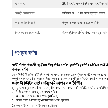
উপাদান:
304 স্টেইনলেস স্টিল এবং স্টোভিং বার
ইনপুট ইন্টারফেস:
ভলিউম বা 12 ভি স্তর স্যুইচ করুন
প্যাকেজিং বিবরণ:
শক্ত কাগজ এবং কাঠের প্যাকিং
বিশেষভাবে তুলে ধরা:
ইলেকট্রনিক টার্নস্টাইল
, 
নিরাপত্তা বাধ
পণ্যের বর্ণনা
স্মার্ট গতির পথচারী কন্ট্রোল বৈদ্যুতিন সোফ ফ্ল্যাপারফ্ল্যাপ ব্যারিয়ার গেট টা
পণ্যের বর্ণনা
ফ্ল্যাপ টার্নস্টাইলগুলি হাইট-টেক পণ্য যা মূলত প্যাসেজওয়েতে বুদ্ধিমান পরিচালনা সরবরাহ ক
সম্পূর্ণ ফাংশন এবং উচ্চ স্তরের, উচ্চ-স্তরের আশেপাশের বুদ্ধিমান বিল্ডিং, হোটেল, পাতা
ফ্ল্যাপ টার্নস্টাইল গেটের স্ট্যান্ডার্ড ফাংশন এবং বৈশিষ্ট্য
1) দ্রুত সনাক্তকরণ কৌশল, চৌম্বকীয় কার্ড, বার কোড কার্ড, আইডি কার্ড এবং আইসি ক
2) ডিসি ব্রাশলেস মোটর, রক্ষণাবেক্ষণ ফ্রি
3) অন-লাইন বা অফ-লাইন মোড (alচ্ছিক)
4) রিয়েল টাইম ঝামেলা স্ব-সনাক্তকরণ এবং অ্যালার্ম
1) অন-লাইন বা অফ-লাইন মোড (alচ্ছিক)