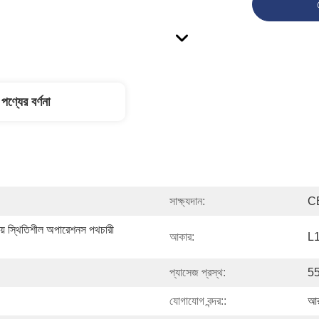
পণ্যের বর্ণনা
সাক্ষ্যদান:
C
য় স্থিতিশীল অপারেশনস পথচারী 
আকার:
L
প্যাসেজ প্রস্থ:
55
যোগাযোগ বন্দর::
আর