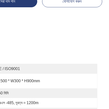
সেরা দাম পান
যোগাযোগ করুন
E / ISO9001
1500 * W300 * H900mm
0 মিমি
এস -485, দূরত্ব = 1200m