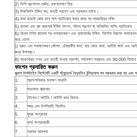
2) ডিসি ব্রাশলেস মোটর, রক্ষণাবেক্ষণ ফ্রি
3) দিকনির্দেশ ইঙ্গিত সহ, যাত্রী প্রবেশ এবং প্রস্থান গাইড।
4) কার্ড ছাড়াই জোর করে পাস প্রতিরোধ করার জন্য স্ব স্বয়ংক্রিয় লকিং
5) হালকা এবং শব্দ অ্যালার্ম ইঙ্গিত ফাংশন, অবৈধ প্রবেশ বা অনিয়মিত পাসিং প্রতিরোধ
6) রিয়েল টাইম ঝামেলা স্ব-সনাক্তকরণ এবং অ্যালার্মের ইঙ্গিত, সিস্টেম নিরাপদ অপারেশ
করে তোলা
)) দ্রুত এবং সনাক্তকরণ কৌশল, চৌম্বকীয় কার্ড, বার কোড কার্ড, আইডি কার্ড এবং আই
জন্য উপলব্ধ।
8) স্বয়ংক্রিয় গণনা এবং যাত্রী সংখ্যা প্রদর্শন, পর্যবেক্ষণ সহজতর এবং 90,000 হিসাবে 
ফাংশন প্রসারিত করুন
ফ্ল্যাপ টার্নস্টাইল সিস্টেমটি একটি স্ট্যান্ডার্ড বৈদ্যুতিন ইন্টারফেস সহ সরবরাহ করা হয়
1,
প্রবেশাধিকার সংরক্ষণ পদ্ধতি
2,
বারকোড স্ক্যানার
3,
টোকেন / আইডি / আইসি কার্ড রিডার
4,
সময় এবং উপস্থিতি সিস্টেম
5,
মুদ্রা সংগ্রাহক
6,
কার্ড সংগ্রহকারী
7,
গ্রাহক ব্যবস্থা