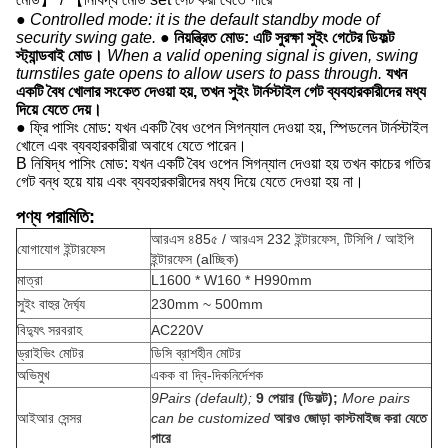
● Controlled mode: it is the default standby mode of
security swing gate.
● নিয়ন্ত্রিত মোড: এটি সুরক্ষা সুইং গেটের ডিফল্ট
স্ট্যান্ডবাই মোড।
When a valid opening signal is given, swing
turnstiles gate opens to allow users to pass through.
যখন
একটি বৈধ খোলার সংকেত দেওয়া হয়, তখন সুইং টার্নস্টাইল গেট ব্যবহারকারীদের মধ্য
দিয়ে যেতে দেয়।
● ফ্রি পাসিং মোড: যখন একটি বৈধ ওপেন সিগন্যাল দেওয়া হয়, স্পিডলেন টার্নস্টাইল
খোলে এবং ব্যবহারকারীরা অবাধে যেতে পারেন।
B নিষিদ্ধ পাসিং মোড: যখন একটি বৈধ ওপেন সিগন্যাল দেওয়া হয় তখন কাচের গতির
গেট বন্ধ হয়ে যায় এবং ব্যবহারকারীদের মধ্য দিয়ে যেতে দেওয়া হয় না।
পণ্য পরামিতি:
আরএস ৪85৫ / আরএস 232 ইন্টারফেস, টিসিপি / আইপি
যোগাযোগ ইন্টারফেস
ইন্টারফেস (alচ্ছিক)
মাত্রা
L1600 * W160 * H990mm
সুইং বাহুর দৈর্ঘ্য
230mm ~ 500mm
বিদ্যুৎ সরবরাহ
AC220V
ড্রাইভিং মোটর
ডিসি ব্রাশহীন মোটর
অভিমুখ
একক বা দ্বি-দিকনির্দেশক
9Pairs (default);
9 পেয়ার (ডিফল্ট);
More pairs
আইআর সেন্সর
can be customized
আরও জোড়া কাস্টমাইজ করা যেতে
পারে