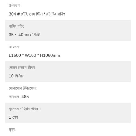
উপকরণ:
304 # স্টেইনলেস স্টিল / স্টোভিং বার্নিশ
পাসিং গতি:
35 ~ 40 জন / মিনিট
আয়তন:
L1600 * W160 * H1060mm
নোমল চলমান জীবন:
10 মিলিয়ন
যোগাযোগ ইন্টারফেস:
আরএস -485
ন্যূনতম চাহিদার পরিমাণ:
1 লেন
মূল্য: