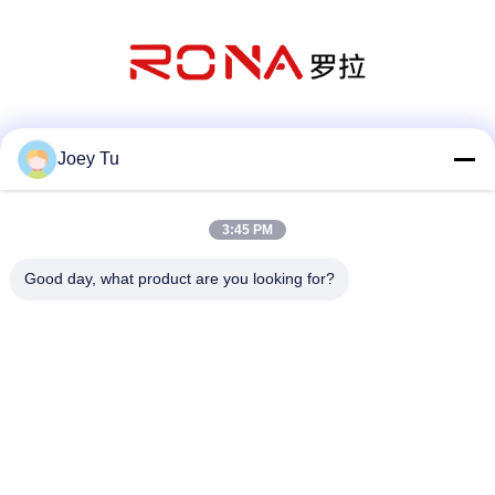
সোশ্যাল মিডিয়া
Joey Tu
3:45 PM
দ্রুত যোগাযোগ
Good day, what product are you looking for?
টেলিফোন
86-755-88853586-8018
ই-মেইল
sales03@szrona.cn
ঠিকানা
রোজা ইন্ডাস্ট্রিয়াল পার্ক, নং 4 লংক্সিয়ান আরডি, লংগ্যাং স্ট, লংগ্যাং ডিস্ট্রিক্ট,
শেনজেন, চীন 518116