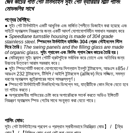
জৈব কাচের গতি গেট টার্নস্টাইল সুইং গেট ব্যারিয়ার মাল্টি পাসিং
মোডগুলির সাথে
পণ্যের বৈশিষ্ট্য:
●
সুইং গেট টার্নসটাইল একটি আধুনিক এবং মার্জিত শৈলীতে ডিজাইন করা হয়েছে এবং
সাইটে অ্যাক্সেস নিয়ন্ত্রণের জন্য একটি আদর্শ যোগাযোগবিহীন সমাধান সরবরাহ করে
●
Speedlane turnstile housing is made of 304 grade
stainless steel.
স্পিডলেন টার্নস্টাইল হাউজিং 304 গ্রেড স্টেইনলেস স্টিল
দিয়ে তৈরি।
The swing panels and the filling glass are made
of organic glass.
সুইং প্যানেল এবং ফিলিং গ্লাস জৈব কাচের তৈরি হয়।
●
মোটরযুক্ত সুইং ফ্ল্যাপ গেটটি থ্রুটপুটকে সর্বাধিক করে তোলে এবং অতিথির জন্য
উচ্চতর উত্তরণ আরাম সরবরাহ করে।
●
সুইং স্পিডগেটটি শুকনো যোগাযোগের সিগন্যাল ইনপুট ইন্টারফেস, আরএস ৪85৫ /
আরএস 232 ইন্টারফেস, টিসিপি / আইপি ইন্টারফেস (alচ্ছিক) দিয়ে সজ্জিত, সমস্ত
ধরণের অ্যাক্সেস কন্ট্রোলারের সাথে সামঞ্জস্যপূর্ণ।
●
স্পিডগেট টার্নস্টাইলটি দিকনির্দেশের ডিসপ্লে সহ, যাত্রীটিকে কোন দিকে যেতে হবে
তা গাইড করতে।
●
অপ্রয়োজনীয় পাসিংয়ের চেষ্টা করে অপারেটরকে সতর্ক করতে অডিও ইঙ্গিতটি
নিয়ন্ত্রণ অ্যাক্সেস স্পিড গেটের সাথে সংযুক্ত করা যেতে পারে।
পাসিং মোড:
সুইং গেট টার্নস্টাইলের প্রবেশ ও প্রস্থান স্বাধীনভাবে নিয়ন্ত্রিত মোড】 / 【ফ্রি
মোড】 / 【নিষিদ্ধ মোড set সেট করা যেতে পারে