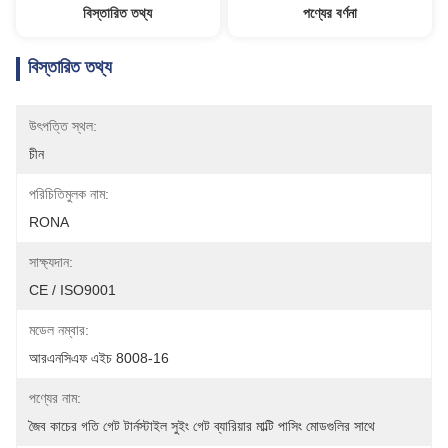
বিস্তারিত তথ্য
পণ্যের বর্ণনা
বিস্তারিত তথ্য
উৎপত্তি স্থল:
চীন
পরিচিতিমুলক নাম:
RONA
সাক্ষ্যদান:
CE / ISO9001
মডেল নম্বার:
আরএনসিএফ এইচ 8008-16
পণ্যের নাম:
জৈব কাচের গতি গেট টার্নস্টাইল সুইং গেট ব্যারিয়ার মাল্টি পাসিং মোডগুলির সাথে