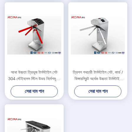
আধা উচ্চতা ত্রিভুজ টার্নস্টাইল গেট
ত্রিপল পথচারী টার্নস্টাইল গেট, কার্ড /
304 স্টেইনলেস স্টিল উভয় নির্দেশমূলক
ফিঙ্গারপ্রিন্ট অর্ধেক উচ্চতা টার্নস্টাইল
আরএফআইডি কার্ড রিডার
অ্যাক্সেস কন্ট্রোল
সেরা দাম পান
সেরা দাম পান