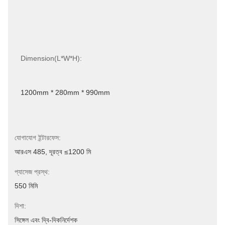
Dimension(L*W*H):
1200mm * 280mm * 990mm
যোগাযোগ ইন্টারফেস:
আরএস 485, দূরত্ব ≤1200 মি
প্যাসেজ প্রস্থ:
550 মিমি
দিশা:
সিঙ্গেল এবং দ্বি-দিকনির্দেশক