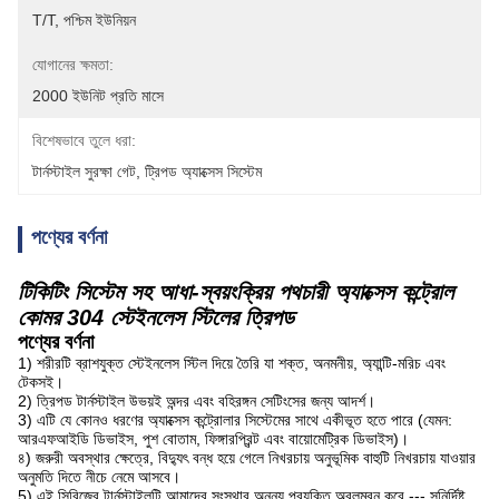
T/T, পশ্চিম ইউনিয়ন
যোগানের ক্ষমতা:
2000 ইউনিট প্রতি মাসে
বিশেষভাবে তুলে ধরা:
টার্নস্টাইল সুরক্ষা গেট
, 
ট্রিপড অ্যাক্সেস সিস্টেম
পণ্যের বর্ণনা
টিকিটিং সিস্টেম সহ আধা-স্বয়ংক্রিয় পথচারী অ্যাক্সেস কন্ট্রোল
কোমর 304 স্টেইনলেস স্টিলের ত্রিপড
পণ্যের বর্ণনা
1) শরীরটি ব্রাশযুক্ত স্টেইনলেস স্টিল দিয়ে তৈরি যা শক্ত, অনমনীয়, অ্যান্টি-মরিচ এবং
টেকসই।
2) ত্রিপড টার্নস্টাইল উভয়ই অন্দর এবং বহিরঙ্গন সেটিংসের জন্য আদর্শ।
3) এটি যে কোনও ধরণের অ্যাক্সেস কন্ট্রোলার সিস্টেমের সাথে একীভূত হতে পারে (যেমন:
আরএফআইডি ডিভাইস, পুশ বোতাম, ফিঙ্গারপ্রিন্ট এবং বায়োমেট্রিক ডিভাইস)।
৪) জরুরী অবস্থার ক্ষেত্রে, বিদ্যুৎ বন্ধ হয়ে গেলে নিখরচায় অনুভূমিক বাহুটি নিখরচায় যাওয়ার
অনুমতি দিতে নীচে নেমে আসবে।
5) এই সিরিজের টার্নস্টাইলটি আমাদের সংস্থার অনন্য প্রযুক্তি অবলম্বন করে --- সুনির্দিষ্ট