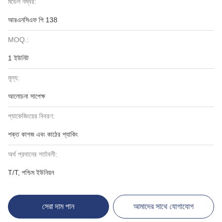
মডেল নম্বর:
আরএনসিএফ পি 138
MOQ.:
1 ইউনিট
মূল্য:
আলোচনা সাপেক্ষ
প্যাকেজিংয়ের বিবরণ:
শক্ত কাগজ এবং কাঠের প্যাকিং
অর্থ প্রদানের শর্তাবলী:
T/T, পশ্চিম ইউনিয়ন
সেরা দাম পান
আমাদের সাথে যোগাযোগ