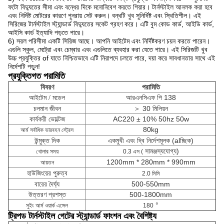
ফটো বিদ্যুতের সীমা এবং বন্ধের দিকে মনোনিবেশ করতে গিয়ার। টার্নস্টাইল আনলক করা হবে
এবং নির্দিষ্ট মোটরের কারণে পুনরায় সেট করুন। বন্ধটি খুব সুনির্দিষ্ট এবং স্থিতিশীল। এই
সিরিজের টার্নস্টাইল স্ট্যান্ডার্ড বিদ্যুতের সকেট গ্রহণ করে। এটি বুম কোড কার্ড, আইডি কার্ড,
আইসি কার্ড ইত্যাদি পড়তে পারে।
6) সরল পরিসীমা একটি সিরিজ আছে। আপনি আইটেম এবং নির্দিষ্টকরণ চয়ন করতে পারেন।
এগুলি স্কুল, মেট্রো এবং চেম্বার এবং এগুলিতে ব্যবহার করা যেতে পারে। এই সিরিজটি খুব
উচ্চ প্রযুক্তির of যাতে নিশ্চিতভাবে এটি নিরাপদে চলতে পারে, দয়া করে সাবধানতার সাথে এই
নির্দেশটি পড়ুন!
প্রযুক্তিগত পরামিতি
বিবরণ
পরামিতি
আরএনসিএফ পি 138
আইটেম /
মডেল
চলমান জীবন
＞ 30 মিলিয়ন
কার্যকরী ভোল্টেজ
AC220 ± 10% 50hz 50w
80kg
আর্ম সর্বাধিক ভারবহন স্ট্রেস
উন্মুক্ত দিক
একমুখী এবং দ্বি নির্দেশমূলক (alচ্ছিক)
সামঞ্জস্যযোগ্য)
খোলার সময়
0.3 এস (
1200mm * 280mm * 990mm
আয়তন
হাউজিংয়ের পুরুত্ব
2.0 মিমি
বারের দৈর্ঘ্য
500-550mm
উত্তরণ প্রশস্ত
500-1800mm
°
সুইং আর্ম ওয়ার্ক এঙ্গেল
180
ট্রিপড টার্নস্টাইল গেটের স্ট্যান্ডার্ড ফাংশন এবং বৈশিষ্ট্য