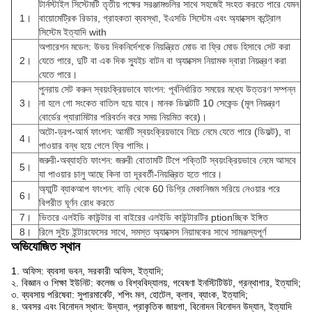
টার্নস্টাইল সিস্টেমটি তৃতীয় পক্ষের সরঞ্জামগুলির সাথে সহজেই সংহত করতে পারে যেমন
1।
বায়োমেট্রিক রিডার, গ্রাহকতা ব্যবস্থা, ইএসডি সিস্টেম এবং অ্যাক্সেস কন্ট্রোল
সিস্টেম ইত্যাদি with
অপারেশন মডেল: উভয় দিকনির্দেশকে নিয়ন্ত্রিত মোড বা ফ্রি মোড হিসাবে সেট করা
2।
যেতে পারে, দুটি বা এক দিক স্যুইচ বাটন বা অ্যাক্সেস নিয়ামক দ্বারা নিয়ন্ত্রণ করা
যেতে পারে।
পুনরায় সেট করুন স্বয়ংক্রিয়ভাবে ফাংশন: পূর্বনির্ধারিত সময়ের মধ্যে উত্তরণ সম্পন্ন
3।
না হলে গো সংকেত বাতিল হয়ে যাবে। মানক ডিফল্টটি 10 ​​সেকেন্ড (মূল নিয়ন্ত্রণ
বোর্ডের প্যারামিটার পরিবর্তন করে সময় নিয়মিত করে)।
অটো-ড্রপ-আর্ম ফাংশন: আর্মটি স্বয়ংক্রিয়ভাবে নিচে নেমে যেতে পারে (ডিফল্ট), বা
4।
পাওয়ার বন্ধ হয়ে গেলে ফ্রি পাসিং।
জরুরী-অব্যাহতি ফাংশন: জরুরী বোতামটি টিপে শক্তিটি স্বয়ংক্রিয়ভাবে নেমে আসবে
5।
যা পাওয়ার চালু আছে কিনা তা দূরবর্তী-নিয়ন্ত্রিত হতে পারে।
অ্যান্টি ব্যাকআপ ফাংশন: বাড়ি থেকে 60 ডিগ্রি মেকানিজম সরিয়ে নেওয়ার পরে
6।
বিপরীত ঘূর্ণন রোধ করতে
7।
ভিতরে এলইডি কাউন্টার বা বাইরের এলইডি কাউন্টারটির ptionচ্ছিক ইঙ্গিত
8।
রিলে সুইচ ইন্টারফেসের সাথে, সমস্ত অ্যাক্সেস নিয়ামকের সাথে সামঞ্জস্যপূর্ণ
অভিযোজিত স্থান
1. অফিস: ব্যবসা ভবন, সরকারী অফিস, ইত্যাদি;
২. বিজ্ঞান ও শিক্ষা ইউনিট: কলেজ ও বিশ্ববিদ্যালয়, গবেষণা ইনস্টিটিউট, গ্রন্থাগার, ইত্যাদি;
৩. ব্যবসায় পরিষেবা: সুপারমার্কেট, শপিং মল, হোটেল, ক্লাব, ব্যাংক, ইত্যাদি;
৪. অবসর এবং বিনোদন স্থান: উদ্যান, প্রাকৃতিক জায়গা, বিনোদন বিনোদন উদ্যান, ইত্যাদি