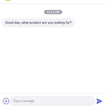
11:13 AM
দ্রুত যোগাযোগ
Good day, what product are you looking for?
টেলিফোন
86-755-88853586-8018
ই-মেইল
sales03@szrona.cn
ঠিকানা
রোজা ইন্ডাস্ট্রিয়াল পার্ক, নং 4 লংক্সিয়ান আরডি, লংগ্যাং স্ট, লংগ্যাং ডিস্ট্রিক্ট,
শেনজেন, চীন 518116
গোপনীয়তা নীতি
|
সাইট ম্যাপ
চীন ভালো মানের ত্রিপাক্ষ ঘূর্ণন গেট সরবরাহকারী। কপিরাইট © 2016-2026
Shenzhen Rona Intelligent Technology Co., Ltd . সমস্ত অধিকার
সংরক্ষিত.