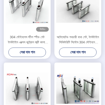
ভিডিও
304 স্টেইনলেস স্টীল স্পীড গেট
অটোমেটেড পথচারী বাধা গেট, টার্নস্টাইল
টার্নস্টাইল এক্সেস কন্ট্রোল মাল্টি কালার
সিকিউরিটি সিস্টেম 304 স্টেইনলেস
প্লেটিং
স্টীল
সেরা দাম পান
সেরা দাম পান