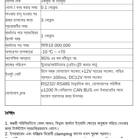
দোলনা দিক
একমুখী বা দ্বিমুখী
খোলা / বন্ধ করার সময়
0.1 সেকেন্ড
পাওয়ার চালু হওয়ার পর
রাজ্য চালানোর জন্য
3 সেকেন্ড
প্রয়োজনীয় সময়
ব্যর্থতার পরে স্বয়ংক্রিয়
1 সেকেন্ড
রিসেট সময়
ব্যর্থতার গড় সময়
মিনিট10 000 000
অপারেশন তাপমাত্রা
-10 ℃ ~ +70
আপেক্ষিক আদ্রতা
95% এর কম ঘনীভূত নয়
কাজের পরিবেশ
ইন্ডোর/আউটডোর (রেইন-টেন্ট কভার সহ)
রিলে শুষ্ক যোগাযোগ সংকেত;+12V স্তরের সংকেত, নাড়ির
ইনপুট পোর্ট
প্রস্থ> 100ms, DC12V পালস সংকেত
RS232/ RS485 বৈদ্যুতিক মান, যোগাযোগের পরিসীমা
≤1200 মি।বহিরাগত CAN BUS এবং ইথারনেটের সাথে
যোগাযোগ বন্দর
সংযোগ স্থাপনের জন্য উপলব্ধ
বৈশিষ্ট্য
1. জরুরী পরিস্থিতিতে যেমন আগুন, বিদ্যুৎ ব্যর্থতা ইত্যাদি ক্ষেত্রে মানুষকে সরিয়ে নেওয়ার
জন্য টার্নস্টাইল স্বয়ংক্রিয়ভাবে খোলে।
2. ইনফ্রারেড এবং যান্ত্রিক বিরোধী clamping ফাংশন ডবল সুরক্ষা প্রদান।