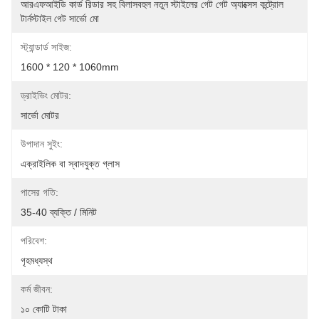
আরএফআইডি কার্ড রিডার সহ বিলাসবহুল নতুন স্টাইলের গেট গেট অ্যাক্সেস কন্ট্রোল 
টার্নস্টাইল গেট সার্ভো মো
স্ট্যান্ডার্ড সাইজ:
1600 * 120 * 1060mm
ড্রাইভিং মোটর:
সার্ভো মোটর
উপাদান সুইং:
এক্রাইলিক বা স্বাদযুক্ত গ্লাস
পাসের গতি:
35-40 ব্যক্তি / মিনিট
পরিবেশ:
গৃহমধ্যস্থ
কর্ম জীবন:
১০ কোটি টাকা