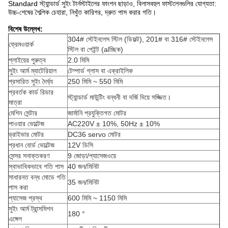
Standard স্ট্যান্ডার্ড সুইং টার্নস্টাইলের ফাংশন ছাড়াও, বিলাসবহুল ফাস্টলেনগুলির যোগ্যতা:
উচ্চ-শেষের শৈল্পিক চেহারা, নিখুঁত কারিগর, দ্রুত পাস করার গতি।
বিশেষ উল্লেখ:
304# স্টেইনলেস স্টিল (ডিফল্ট), 201# বা 316# স্টেইনলেস
ফ্রেমওয়ার্ক
স্টিল বা পেইন্ট (alচ্ছিক)
প্লাইয়ের পুরুত্ব
2.0 মিমি
সুইং আর্ম ম্যাটেরিয়াল
টেম্পার্ড গ্লাস বা এক্রাইলিক
প্রসারিত সুইং দৈর্ঘ্য
250 মিমি ~ 550 মিমি
প্রবর্তক কার্ড রিডার
স্ট্যান্ডার্ড মাউন্টিং বন্ধনী বা দর্জি দিয়ে সজ্জিত।
মাত্রা
মেশিন সেন্টার
জার্মানি প্রযুক্তিগত মোটর
পাওয়ার ভোল্টেজ
AC220V ± 10%, 50Hz ± 10%
ড্রাইভার মোটর
DC36 servo মোটর
প্রধান বোর্ড ভোল্টেজ
12V ডিসি
সেন্সর সনাক্তকরণ
9 জোড়া/প্যাসেজওয়ে
স্বাভাবিকভাবে গতি পাস
40 জন/মিনিট
সাধারনত বন্ধ মোডে গতি
35 জন/মিনিট
পাস করা
প্যাসেজ প্রস্থ
600 মিমি ~ 1150 মিমি
সুইং আর্ম ট্রান্সমিশন
180 °
এঙ্গেল