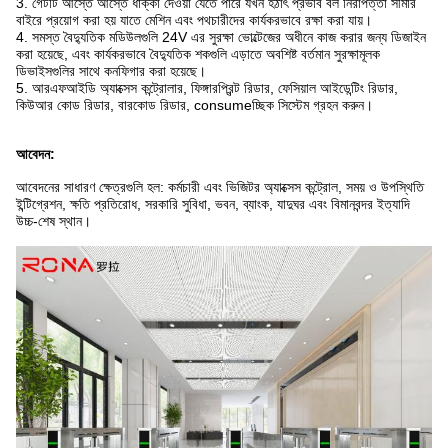
3. গেটটি আস্তে আস্তে ধাক্কা দেওয়া যেতে পারে যখন হঠাৎ প্রভাব বল নিরাপত্তা সীমার
বাইরে প্রয়োগ করা হয় যাতে মেশিন এবং পথচারীদের কার্যকরভাবে রক্ষা করা যায়।
4. সমস্ত বৈদ্যুতিক মডিউলগুলি 24V এর সুরক্ষা ভোল্টেজের অধীনে কাজ করার জন্য ডিজাইন
করা হয়েছে, এবং কার্যকরভাবে বৈদ্যুতিক শকগুলি এড়াতে অবশিষ্ট বর্তমান সুরক্ষামূলক
ডিভাইসগুলির সাথে কনফিগার করা হয়েছে।
5. আরএফআইডি অ্যাক্সেস কন্ট্রোলার, ফিঙ্গারপ্রিন্ট রিডার, ফেসিয়াল আইডেন্টিং রিডার,
কিউআর কোড রিডার, বারকোড রিডার, consumeচ্ছিক সিস্টেম গ্রহন করুন।
আবেদন:
আবেদনের সাধারণ ক্ষেত্রগুলি হল: কর্মচারী এবং ভিজিটর অ্যাক্সেস কন্ট্রোল, সময় ও উপস্থিতি
ইন্টিগ্রেশন, ক্ষতি প্রতিরোধ, সরকারি সুবিধা, ভবন, ব্যাংক, যাদুঘর এবং বিমানবন্দর ইত্যাদি
উচ্চ-শেষ স্থান।