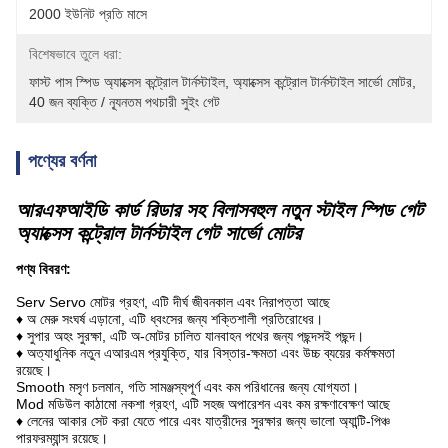
2000 ইউনিট প্রতি মাসে
বিশেষভাবে তুলে ধরা:
ফাস্ট পাস স্পিড অ্যাক্সেস কন্ট্রোল টার্নস্টাইল
, 
অ্যাক্সেস কন্ট্রোল টার্নস্টাইল সার্ভো মোটর
, 
40 জন ব্যক্তি / ন্যূনতম পথচারী সুইং গেট
পণ্যের বর্ণনা
আরএফআইডি কার্ড রিডার সহ বিলাসবহুল নতুন স্টাইল স্পিড গেট
অ্যাক্সেস কন্ট্রোল টার্নস্টাইল গেট সার্ভো মোটর
পণ্য বিবরণ:
Serv Servo মোটর গ্রহণ, এটি দীর্ঘ জীবনকাল এবং নিরাপত্তা আছে
♦ অ মেরু সংঘর্ষ এড়ানো, এটি ধ্বংসের জন্য শক্তিশালী প্রতিরোধের।
♦ সুপার অহং সুরক্ষা, এটি অ-মোটর চালিত যানবাহন পথের জন্য পছন্দসই পছন্দ।
♦ অত্যাধুনিক নতুন এআরএম প্রযুক্তি, যার বিস্তার-ক্ষমতা এবং উচ্চ ব্যয়ের কর্মক্ষমতা
রয়েছে।
Smooth মসৃণ চলমান, গতি সামঞ্জস্যপূর্ণ এবং কম পরিধানের জন্য যোগ্যতা।
Mod মডিউল কাঠামো নকশা গ্রহণ, এটি সহজ অপারেশন এবং কম রক্ষণাবেক্ষণ আছে
♦ লেনের আকার সেট করা যেতে পারে এবং যাত্রীদের সুরক্ষার জন্য ভালো অ্যান্টি-পিঞ্চ
পারফরম্যান্স রয়েছে।