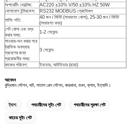
অপারেটিং ভোল্টেজ:
AC220 ±10% V/50 ±10% HZ 50W
যোগাযোগ ইন্টারফেস:
RS232 MODBUS প্রোটোকল
40 জন / মিনিট (সাধারণত খোলা), 25-30 জন / মিনিট
পাসিং গতি:
(সাধারণত বন্ধ)
গেট খোলা এবং বন্ধ
1-2 সেকেন্ড
করার সময়:
পাওয়ার-অন করার পরে
ট্রাফিক অবস্থায়
3 সেকেন্ড
প্রবেশের জন্য
প্রয়োজনীয় সময়:
কাজের পরিবেশ:
ইনডোর, আউটডোর (ছায়া)
আবেদন
বুদ্ধিমান স্টেশন, ঘাট, পাতাল রেল স্টেশন, কারখানা, ভবন, ক্লাব, ইত্যাদি।
ট্যাগ:
পথচারীদের সুইং গেট
পথচারীদের সুরক্ষা গেট
কাচের সুইং গেট