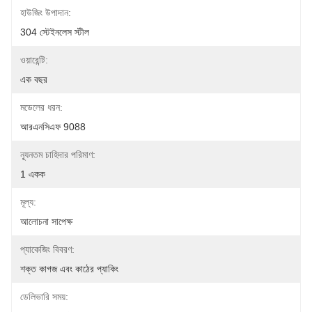
হাউজিং উপাদান:
304 স্টেইনলেস স্টীল
ওয়ারেন্টি:
এক বছর
মডেলের ধরন:
আরএনসিএফ 9088
ন্যূনতম চাহিদার পরিমাণ:
1 একক
মূল্য:
আলোচনা সাপেক্ষ
প্যাকেজিং বিবরণ:
শক্ত কাগজ এবং কাঠের প্যাকিং
ডেলিভারি সময়: