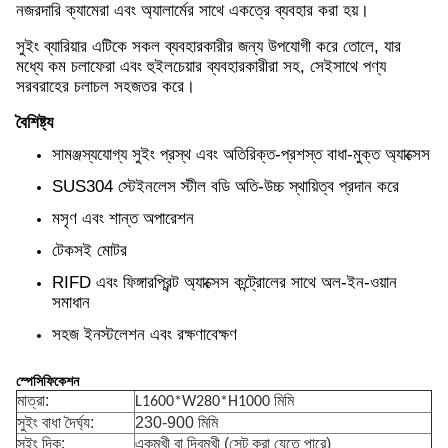
নজরদারি ক্যামেরা এবং অ্যালার্মের সাথে একত্রে ব্যবহার করা হয়।
সুইং ব্যারিয়ার এটিকে সকল ব্যবহারকারীর জন্য উপযোগী করে তোলে, যার
মধ্যে কম চলাফেরা এবং হুইলচেয়ার ব্যবহারকারীরা সহ, সেইসাথে পণ্য
সরবরাহের চলাচল সহজতর করে।
বৈশিষ্ট্য
সামঞ্জস্যযোগ্য সুইং প্রস্থ এবং অতিরিক্ত-প্রশস্ত বাধা-মুক্ত অ্যাক্সেস
SUS304 স্টেইনলেস স্টীল বডি অতি-উচ্চ স্থায়িত্ব প্রদান করে
মসৃণ এবং শান্ত অপারেশন
টেকসই মোটর
RIFD এবং ফিঙ্গারপ্রিন্ট অ্যাক্সেস কন্ট্রোলের সাথে অল-ইন-ওয়ান
সমাধান
সহজ ইনস্টলেশন এবং রক্ষণাবেক্ষণ
স্পেসিফিকেশন
মাত্রা:
L1600*W280*H1000 মিমি
সুইং বাধা দৈর্ঘ্য:
230-900 মিমি
সুইং দিক:
একমুখী বা দ্বিমুখী (সেট করা যেতে পারে)