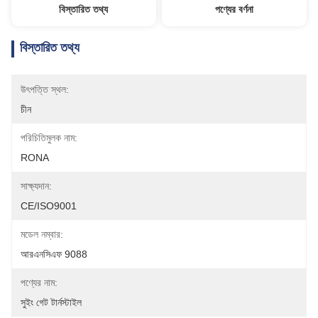
বিস্তারিত তথ্য
পণ্যের বর্ণনা
বিস্তারিত তথ্য
উৎপত্তি স্থল:
চীন
পরিচিতিমুলক নাম:
RONA
সাক্ষ্যদান:
CE/ISO9001
মডেল নম্বার:
আরএনসিএফ 9088
পণ্যের নাম:
সুইং গেট টার্নস্টাইল