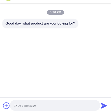
5:36 PM
দ্রুত যোগাযোগ
Good day, what product are you looking for?
টেলিফোন
86-755-88853586-8018
ই-মেইল
sales03@szrona.cn
ঠিকানা
রোজা ইন্ডাস্ট্রিয়াল পার্ক, নং 4 লংক্সিয়ান আরডি, লংগ্যাং স্ট, লংগ্যাং ডিস্ট্রিক্ট,
শেনজেন, চীন 518116
গোপনীয়তা নীতি
|
সাইট ম্যাপ
চীন ভালো মানের ত্রিপাক্ষ ঘূর্ণন গেট সরবরাহকারী। কপিরাইট © 2016-2026
Shenzhen Rona Intelligent Technology Co., Ltd . সমস্ত অধিকার
সংরক্ষিত.