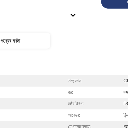
পণ্যের বর্ণনা
সাক্ষ্যদান:
C
রঙ:
কম
মর্টার টাইপ:
DC
আবেদন:
কিন
যোগানের ক্ষমতা:
প্