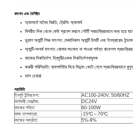
ফাংশন এবং বৈশিষ্ট্য
অ্যালার্মে অবৈধ বিরতি, ট্রেলিং অ্যালার্ম
বিপরীত দিক থেকে কেউ প্রবেশ করলে গেটটি স্বয়ংক্রিয়ভাবে বন্ধ হয়ে যাব
ডুয়াল অ্যান্টি পিঞ্চ ফাংশন: মেকানিকাল অ্যান্টি চিমটি এবং ইনফ্রারেড ইন্ডাক
অ্যান্টি-সংঘর্ষ ফাংশন: খোলার সংকেত না পাওয়া পর্যন্ত বাফেলস স্বয়ংক্রিয়ভ
কাজের দিকনির্দেশ: দ্বিমুখী/একক দিকনির্দেশনামূলক
জরুরী পরিস্থিতি: ক্যাপাসিটর দিয়ে বিদ্যুৎ কেটে গেলে স্বয়ংক্রিয়ভাবে খুলুন
ভাল চেহারা
পরামিতি
ইনপুট ইন্টারফেস:
AC100-240V, 50/60HZ
কার্যকরী ভোল্টেজ:
DC24V
কাজের শক্তি:
60-100W
কাজ তাপমাত্রা:
-15℃～70℃
কাজের আর্দ্রতা:
5%-9%