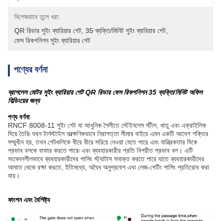
বিশেষভাবে তুলে ধরা:
QR রিডার সুইং ব্যারিয়ার গেট
, 
35 ব্যক্তি/মিনিট সুইং ব্যারিয়ার গেট
, 
ফেস রিকগনিশন সুইং ব্যারিয়ার গেট
পণ্যের বর্ণনা
ব্রাশলেস মোটর সুইং ব্যারিয়ার গেট QR রিডার ফেস রিকগনিশন 35 ব্যক্তি/মিনিট অফিস
বিল্ডিংয়ের জন্য
পণ্য বর্ণনা
RNCF 8008-11 সুইং গেট যা আধুনিক শৈলীতে স্টেইনলেস স্টীল, ধাতু এবং এক্রাইলিক
দিয়ে তৈরি৷ যখন টার্নস্টাইল তাত্ক্ষণিকভাবে নিরাপত্তা সীমার বাইরে এমন একটি আবেগ শক্তির
সম্মুখীন হয়, তখন গেটগুলিকে ধীরে ধীরে সরিয়ে নেওয়া যেতে পারে এবং যান্ত্রিকতার দিকে
প্রভাব বলকে বাফার করতে পারে৷ এবং ব্যবহারকারীর প্রতি বিপরীত প্রভাব বল। এটি
সংবেদনশীলভাবে ব্যবহারকারীদের পাসিং স্ট্যাটাস সনাক্ত করতে পারে যাতে ব্যবহারকারীদের
আঘাত থেকে রক্ষা করতে, ইতিমধ্যে, অবৈধ অনুপ্রবেশ এবং লেজ-গেটিং পাসিং প্রতিরোধ করা
যায়।
ফাংশন এবং বৈশিষ্ট্য