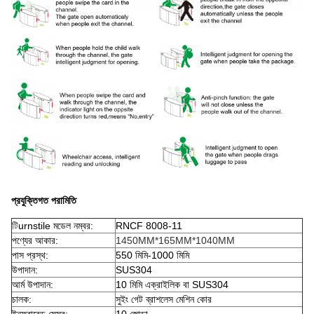
প্রযুক্তিগত পরামিতি
টি
urnstile মডেল নম্বর:
RNCF 8008-11
পণ্যের আকার:
1450MM*165MM*1040MM
পাস প্রস্থ:
550 মিমি-1000 মিমি
উপাদান:
SUS304
আর্ম উপাদান:
10 মিমি এক্রাইলিক বা SUS304
চালক:
সুইং গেট ব্রাশলেস মেশিন কোর
ইনফ্রারেড সেন্সর:
10 জোড়া