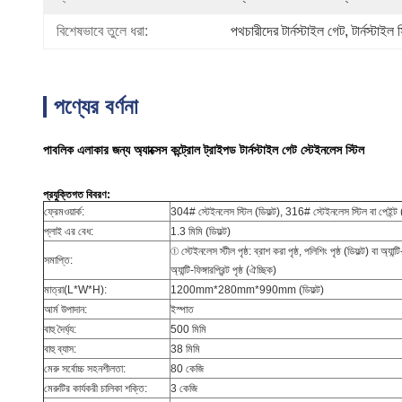
বিশেষভাবে তুলে ধরা:
পথচারীদের টার্নস্টাইল গেট
, 
টার্নস্টাইল
পণ্যের বর্ণনা
পাবলিক এলাকার জন্য অ্যাক্সেস কন্ট্রোল ট্রাইপড টার্নস্টাইল গেট স্টেইনলেস স্টিল
প্রযুক্তিগত বিবরণ:
ফ্রেমওয়ার্ক:
304# স্টেইনলেস স্টিল (ডিফল্ট), 316# স্টেইনলেস স্টিল বা পেইন্ট 
প্লাই এর বেধ:
1.3 মিমি (ডিফল্ট)
① স্টেইনলেস স্টীল পৃষ্ঠ: ব্রাশ করা পৃষ্ঠ, পলিশিং পৃষ্ঠ (ডিফল্ট) বা অ্যান্ট
সমাপ্তি:
অ্যান্টি-ফিঙ্গারপ্রিন্ট পৃষ্ঠ (ঐচ্ছিক)
মাত্রা(L*W*H):
1200mm*280mm*990mm (ডিফল্ট)
আর্ম উপাদান:
ইস্পাত
বাহু দৈর্ঘ্য:
500 মিমি
বাহু ব্যাস:
38 মিমি
মেরু সর্বোচ্চ সহনশীলতা:
80 কেজি
মেরুটির কার্যকরী চালিকা শক্তি:
3 কেজি