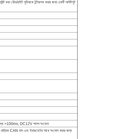
র্যাক মাউন্ট করা।রিড/রাইট সুবিধাকে ইন্টারলক করার জন্য একটি আউটপুট
 প্রস্থ >100ms, DC12V পালস সংকেত
হ্যিক CAN বাস এবং ইথারনেটের সাথে সংযোগ করার জন্য