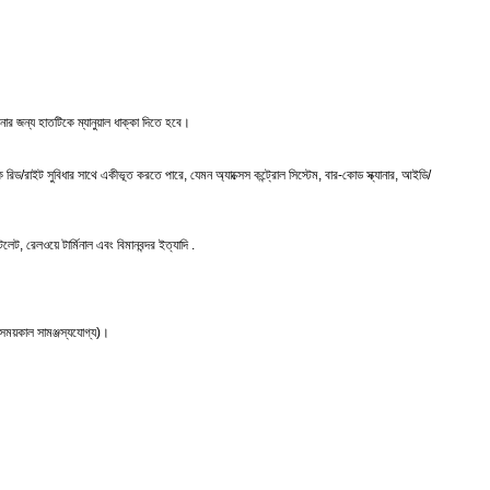
োর জন্য হাতটিকে ম্যানুয়াল ধাক্কা দিতে হবে।
িকে রিড/রাইট সুবিধার সাথে একীভূত করতে পারে, যেমন অ্যাক্সেস কন্ট্রোল সিস্টেম, বার-কোড স্ক্যানার, আইডি/
লেট, রেলওয়ে টার্মিনাল এবং বিমানবন্দর ইত্যাদি .
র সময়কাল সামঞ্জস্যযোগ্য)।