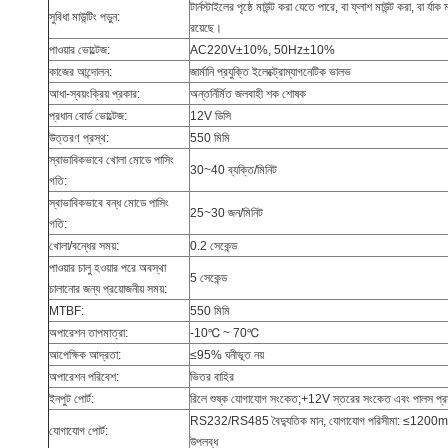
টার্নস্টাইলের পৃষ্ঠে মাউন্ট করা যেতে পারে, বা ফ্লাশ মাউন্ট করা, বা 
সুবিধা মাউন্টিং পড়ুন:
রয়েছে।
পাওয়ার ভোল্টেজ:
AC220V±10%, 50Hz±10%
কাজের আন্দোলন:
জার্মানি প্রযুক্তি ইলেক্ট্রোম্যাগনেটিক ভালভ
আধা-স্বয়ংক্রিয় প্রকার:
অন্তর্নির্মিত জলবাহী শক শোষক
প্রধান বোর্ড ভোল্টেজ:
12V ডিসি
উত্তরণ প্রস্থ:
550 মিমি
স্বাভাবিকভাবে খোলা মোডে পাসিং
30~40 ব্যক্তি/মিনিট
গতি:
স্বাভাবিকভাবে বন্ধ মোডে পাসিং
25~30 জন/মিনিট
গতি:
খোলা/বন্ধের সময়:
0.2 সেকেন্ড
পাওয়ার চালু হওয়ার পরে অবস্থা
5 সেকেন্ড
চালানোর জন্য প্রয়োজনীয় সময়:
MTBF:
550 মিমি
অপারেশন তাপমাত্রা:
-10℃ ~ 70℃
আপেক্ষিক আদ্রতা:
≤95% ঘনীভূত নয়
অপারেশন পরিবেশ:
ভিতর বাহির
ইনপুট পোর্ট:
রিলে শুষ্ক যোগাযোগ সংকেত;+12V স্তরের সংকেত এবং পালস
RS232/RS485 বৈদ্যুতিক মান, যোগাযোগ পরিসীমা: ≤1200m.বা
যোগাযোগ পোর্ট:
উপলব্ধ