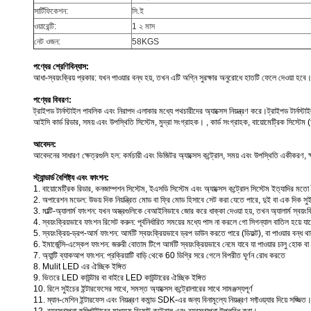
সার্টিফিকেশন:
সি.ই
ওয়ারেন্টি:
1 ২ মাস
নেট ওজন:
58KGS
পণ্যের শ্রেণিবিন্যাস:
আধা-স্বয়ংক্রিয় প্রকার: যখন পাওয়ার বন্ধ হয়, তখন এটি অগ্নি সুরক্ষার অনুরোধে হাতটি ফেলে দেওয়া হ
পণ্যের বিবরণ:
ট্রাইপড টার্নস্টাইল পাবলিক এবং নিরাপদ এলাকার মধ্যে পথচারীদের অ্যাক্সেস নিয়ন্ত্রণ করে।ট্রাইপড টার্নস্ট
আইসি কার্ড রিডার, সময় এবং উপস্থিতি সিস্টেম, মুদ্রা সংগ্রাহক। , কার্ড সংগ্রাহক, বায়োমেট্রিক সিস্
আবেদন:
আবেদনের সাধারণ ক্ষেত্রগুলি হল: কর্মচারী এবং ভিজিটর অ্যাক্সেস কন্ট্রোল, সময় এবং উপস্থিতি একীকরণ, ক্ষতি প
স্ট্যান্ডার্ড বৈশিষ্ট্য এবং ফাংশন:
1. বায়োমেট্রিক রিডার, কনজাম্পশন সিস্টেম, ইএসডি সিস্টেম এবং অ্যাক্সেস কন্ট্রোল সিস্টেম ইত্যাদির মতো 
2. অপারেশন মডেল: উভয় দিক নিয়ন্ত্রিত মোড বা ফ্রি মোড হিসাবে সেট করা যেতে পারে, দুই বা এক দিক সুইচ- 
3. মাল্টি-অ্যালার্ম ফাংশন: যখন অস্ত্রগুলিকে বেআইনিভাবে জোর করে ধাক্কা দেওয়া হয়, তখন অ্যালার্ম স্বয়ংক
4. স্বয়ংক্রিয়ভাবে ফাংশন রিসেট করুন: পূর্বনির্ধারিত সময়ের মধ্যে পাস না করলে গো সিগন্যাল বাতিল হয়ে যাবে।
5. স্বয়ংক্রিয়-ড্রপ-আর্ম ফাংশন: আর্মটি স্বয়ংক্রিয়ভাবে ড্রপ ডাউন করতে পারে (ডিফল্ট), বা পাওয়ার বন্ধ 
6. ইমার্জেন্সি-এস্কেপ ফাংশন: জরুরী বোতাম টিপে আর্মটি স্বয়ংক্রিয়ভাবে নেমে যাবে যা পাওয়ার চালু হোক ব
7. অ্যান্টি ব্যাকআপ ফাংশন: প্রক্রিয়াটি বাড়ি থেকে 60 ডিগ্রি সরে গেলে বিপরীত ঘূর্ণন রোধ করতে
8. Mulit LED এর ঐচ্ছিক ইঙ্গিত
9. ভিতরে LED কাউন্টার বা বাইরে LED কাউন্টারের ঐচ্ছিক ইঙ্গিত
10. রিলে সুইচের ইন্টারফেসের সাথে, সমস্ত অ্যাক্সেস কন্ট্রোলারের সাথে সামঞ্জস্যপূর্ণ
11. ম্যান-মেশিন ইন্টারফেস এবং নিয়ন্ত্রণ কমান্ড SDK-এর জন্য বিনামূল্যে নিয়ন্ত্রণ সফ্টওয়্যার দিয়ে সজ্জিত