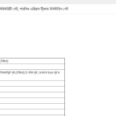
 সিকিউরিটি গেট
, 
পাবলিক এরিয়াস ট্রিপড টার্নস্টাইল গেট
(ঐচ্ছিক)
ি-ফিঙ্গারপ্রিন্ট পৃষ্ঠ (ঐচ্ছিক);② আঁকা পৃষ্ঠ: যেকোনো রঙের পৃষ্ঠ বা