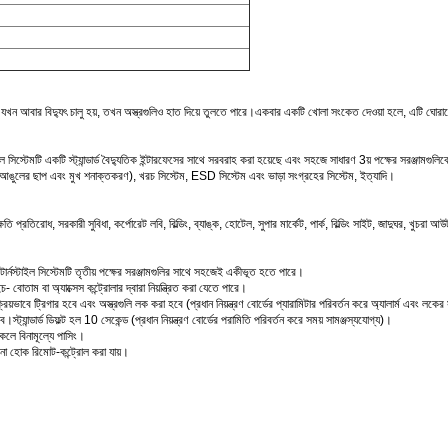
বে।যখন আবার বিদ্যুৎ চালু হয়, তখন অস্ত্রগুলিও হাত দিয়ে তুলতে পারে।একবার একটি খোলা সংকেত দেওয়া হলে, এটি ঘোরান
াইল সিস্টেমটি একটি স্ট্যান্ডার্ড বৈদ্যুতিক ইন্টারফেসের সাথে সরবরাহ করা হয়েছে এবং সহজে সাধারণ 3য় পক্ষের সরঞ্জামগুল
টেম (আঙুলের ছাপ এবং মুখ শনাক্তকরণ), খরচ সিস্টেম, ESD সিস্টেম এবং ভাড়া সংগ্রহের সিস্টেম, ইত্যাদি।
্রতিরোধ, সরকারী সুবিধা, কর্পোরেট লবি, বিল্ডিং, ব্যাঙ্ক, হোটেল, সুপার মার্কেট, পার্ক, বিল্ডিং সাইট, জাদুঘর, খুচরা আউট
টার্নস্টাইল সিস্টেমটি তৃতীয় পক্ষের সরঞ্জামগুলির সাথে সহজেই একীভূত হতে পারে।
বোতাম বা অ্যাক্সেস কন্ট্রোলার দ্বারা নিয়ন্ত্রিত করা যেতে পারে।
্রিয়ভাবে ট্রিগার হবে এবং অস্ত্রগুলি লক করা হবে (প্রধান নিয়ন্ত্রণ বোর্ডের প্যারামিটার পরিবর্তন করে অ্যালার্ম এবং লকে
স্ট্যান্ডার্ড ডিফল্ট হল 10 সেকেন্ড (প্রধান নিয়ন্ত্রণ বোর্ডের পরামিতি পরিবর্তন করে সময় সামঞ্জস্যযোগ্য)।
থাকলে বিনামূল্যে পাসিং।
া না হোক রিমোট-কন্ট্রোল করা যায়।
।