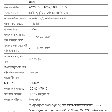
রয়েছে।
পাওয়ার ভোল্টেজ:
AC220V ± 10%, 50Hz ± 10%
কাজের আন্দোলন:
জার্মানি প্রযুক্তি বৈদ্যুতিন চৌম্বকীয় ভালভ
আধা-স্বয়ংক্রিয় প্রকার:
অন্তর্নির্মিত হাইড্রোলিক শক শোষণকারী
প্রধান বোর্ড ভোল্টেজ:
12 ভি ডিসি
প্যাসেজ প্রস্থ:
550mm
সাধারণত ওপেন মোডে
30 ~ 40 জন / মিনিট
গতি অতিক্রম করে:
সাধারণত বদ্ধ মোডে গতি
25 ~ 30 জন / মিনিট
অতিক্রম করছে:
খোলার / বন্ধ হওয়ার
0.2 সেকেন্ড
সময়:
পাওয়ার চালু হওয়ার পরে
রাষ্ট্র পরিচালনার জন্য
5 সেকেন্ড
প্রয়োজনীয় সময়:
MTBF:
550mm
অপারেশন তাপমাত্রা:
-10 ℃ ~ 70 ℃
আপেক্ষিক আদ্রতা:
≤95% কনডেন্সড নয়
অপারেশন পরিবেশ:
ভিতর বাহির
relay dry contact signal;
রিলে শুকনো যোগাযোগের সংকেত;
+12V
level signal and pulse width >100ms, DC12V pulse signal