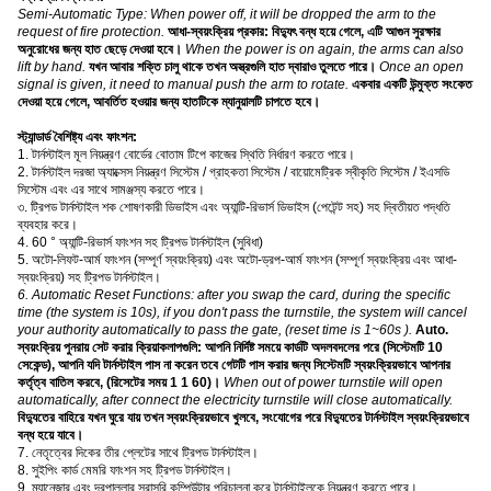
Semi-Automatic Type: When power off, it will be dropped the arm to the
request of fire protection.
আধা-স্বয়ংক্রিয় প্রকার: বিদ্যুৎ বন্ধ হয়ে গেলে, এটি আগুন সুরক্ষার
অনুরোধের জন্য হাত ছেড়ে দেওয়া হবে।
When the power is on again, the arms can also
lift by hand.
যখন আবার শক্তি চালু থাকে তখন অস্ত্রগুলি হাত দ্বারাও তুলতে পারে।
Once an open
signal is given, it need to manual push the arm to rotate.
একবার একটি উন্মুক্ত সংকেত
দেওয়া হয়ে গেলে, আবর্তিত হওয়ার জন্য হাতটিকে ম্যানুয়ালটি চাপতে হবে।
স্ট্যান্ডার্ড বৈশিষ্ট্য এবং ফাংশন:
1. টার্নস্টাইল মূল নিয়ন্ত্রণ বোর্ডের বোতাম টিপে কাজের স্থিতি নির্ধারণ করতে পারে।
2. টার্নস্টাইল দরজা অ্যাক্সেস নিয়ন্ত্রণ সিস্টেম / গ্রাহকতা সিস্টেম / বায়োমেট্রিক স্বীকৃতি সিস্টেম / ইএসডি
সিস্টেম এবং এর সাথে সামঞ্জস্য করতে পারে।
৩. ট্রিপড টার্নস্টাইল শক শোষণকারী ডিভাইস এবং অ্যান্টি-রিভার্স ডিভাইস (পেটেন্ট সহ) সহ দ্বিতীয়ত পদ্ধতি
ব্যবহার করে।
4. 60 ° অ্যান্টি-রিভার্স ফাংশন সহ ট্রিপড টার্নস্টাইল (সুবিধা)
5. অটো-লিফট-আর্ম ফাংশন (সম্পূর্ণ স্বয়ংক্রিয়) এবং অটো-ড্রপ-আর্ম ফাংশন (সম্পূর্ণ স্বয়ংক্রিয় এবং আধা-
স্বয়ংক্রিয়) সহ ট্রিপড টার্নস্টাইল।
6. Automatic Reset Functions: after you swap the card, during the specific
time (the system is 10s), if you don't pass the turnstile, the system will cancel
your authority automatically to pass the gate, (reset time is 1~60s ).
Auto.
স্বয়ংক্রিয় পুনরায় সেট করার ক্রিয়াকলাপগুলি: আপনি নির্দিষ্ট সময়ে কার্ডটি অদলবদলের পরে (সিস্টেমটি 10 ​​
সেকেন্ড), আপনি যদি টার্নস্টাইল পাস না করেন তবে গেটটি পাস করার জন্য সিস্টেমটি স্বয়ংক্রিয়ভাবে আপনার
কর্তৃত্ব বাতিল করবে, (রিসেটের সময় 1 1 60)।
When out of power turnstile will open
automatically, after connect the electricity turnstile will close automatically.
বিদ্যুতের বাহিরে যখন ঘুরে যায় তখন স্বয়ংক্রিয়ভাবে খুলবে, সংযোগের পরে বিদ্যুতের টার্নস্টাইল স্বয়ংক্রিয়ভাবে
বন্ধ হয়ে যাবে।
7. নেতৃত্বের দিকের তীর প্লেটের সাথে ট্রিপড টার্নস্টাইল।
8. সুইপিং কার্ড মেমরি ফাংশন সহ ট্রিপড টার্নস্টাইল।
9. ম্যানেজার এবং দূরপাল্লার সরাসরি কম্পিউটার পরিচালনা করে টার্নস্টাইলকে নিয়ন্ত্রণ করতে পারে।