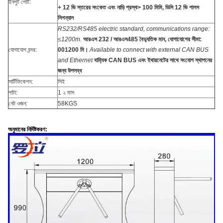
ইনপুট পোর্ট:
+ 12 ভি স্তরের সংকেত এবং নাড়ি প্রস্থ> 100 মিমি, ডিসি 12 ভি পালস
সিগন্যাল
RS232/RS485 electric standard, communications range:
≤1200m.
আরএস 232 / আরএস485 বৈদ্যুতিক মান, যোগাযোগের সীমা:
যোগাযোগ বন্দর:
001200 মি।
Available to connect with external CAN BUS
and Ethernet
বাহ্যিক CAN BUS এবং ইথারনেটের সাথে সংযোগ স্থাপনের
জন্য উপলব্ধ
সার্টিফিকেশন:
সিই
পাটা:
1 ২ মাস
নেট ওজন:
58KGS
অনুমানের নির্দিষ্টকরণ: