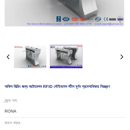
অফিস বিল্ডিং জন্য অটোমেশন RFID স্টেইনলেস স্টীল ঘূর্ণন প্রবেশাধিকার নিয়ন্ত্রণ
ব্র্যান্ড নাম:
RONA
মডেল নম্বর: