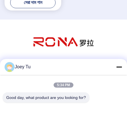
সেরা দাম পান
সোশ্যাল মিডিয়া
Joey Tu
5:34 PM
দ্রুত যোগাযোগ
Good day, what product are you looking for?
টেলিফোন
86-755-88853586-8018
ই-মেইল