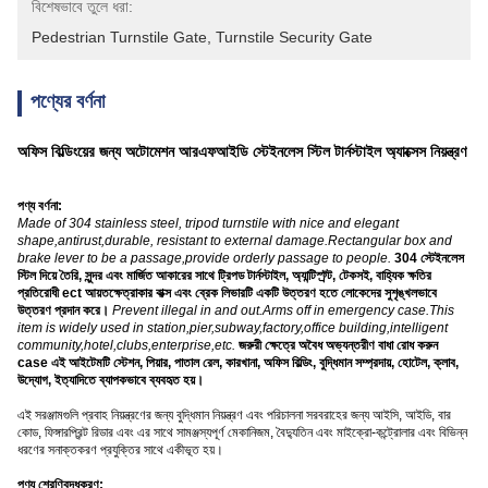
বিশেষভাবে তুলে ধরা:
Pedestrian Turnstile Gate
, 
Turnstile Security Gate
পণ্যের বর্ণনা
অফিস বিল্ডিংয়ের জন্য অটোমেশন আরএফআইডি স্টেইনলেস স্টিল টার্নস্টাইল অ্যাক্সেস নিয়ন্ত্রণ
পণ্য বর্ণনা:
Made of 304 stainless steel, tripod turnstile with nice and elegant
shape,antirust,durable, resistant to external damage.Rectangular box and
brake lever to be a passage,provide orderly passage to people.
304 স্টেইনলেস
স্টিল দিয়ে তৈরি, সুন্দর এবং মার্জিত আকারের সাথে ট্রিপড টার্নস্টাইল, অ্যান্টিস্ট্র্ট, টেকসই, বাহ্যিক ক্ষতির
প্রতিরোধী ect আয়তক্ষেত্রাকার বাক্স এবং ব্রেক লিভারটি একটি উত্তরণ হতে লোকেদের সুশৃঙ্খলভাবে
উত্তরণ প্রদান করে।
Prevent illegal in and out.Arms off in emergency case.This
item is widely used in station,pier,subway,factory,office building,intelligent
community,hotel,clubs,enterprise,etc.
জরুরী ক্ষেত্রে অবৈধ অভ্যন্তরীণ বাধা রোধ করুন
case এই আইটেমটি স্টেশন, পিয়ার, পাতাল রেল, কারখানা, অফিস বিল্ডিং, বুদ্ধিমান সম্প্রদায়, হোটেল, ক্লাব,
উদ্যোগ, ইত্যাদিতে ব্যাপকভাবে ব্যবহৃত হয়।
এই সরঞ্জামগুলি প্রবাহ নিয়ন্ত্রণের জন্য বুদ্ধিমান নিয়ন্ত্রণ এবং পরিচালনা সরবরাহের জন্য আইসি, আইডি, বার
কোড, ফিঙ্গারপ্রিন্ট রিডার এবং এর সাথে সামঞ্জস্যপূর্ণ মেকানিজম, বৈদ্যুতিন এবং মাইক্রো-কন্ট্রোলার এবং বিভিন্ন
ধরণের সনাক্তকরণ প্রযুক্তির সাথে একীভূত হয়।
পণ্য শ্রেণিবদ্ধকরণ: