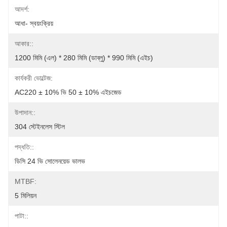
আদর্শ:
আধা- স্বয়ংক্রিয়
আকার::
1200 মিমি (এল) * 280 মিমি (ডাব্লু) * 990 মিমি (এইচ)
কার্যকরী ভোল্টেজ:
AC220 ± 10% ভি 50 ± 10% এইচজেড
উপাদান::
304 স্টেইনলেস স্টিল
পদ্ধতি::
ডিসি 24 ভি সোলেনয়েড ভালভ
MTBF:
5 মিলিয়ন
পাটা::