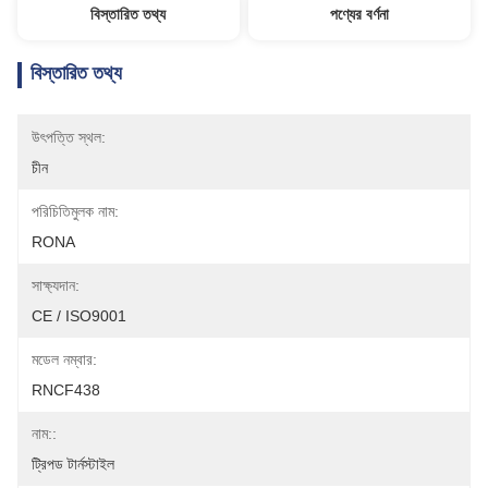
বিস্তারিত তথ্য
পণ্যের বর্ণনা
বিস্তারিত তথ্য
উৎপত্তি স্থল:
চীন
পরিচিতিমুলক নাম:
RONA
সাক্ষ্যদান:
CE / ISO9001
মডেল নম্বার:
RNCF438
নাম::
ট্রিপড টার্নস্টাইল