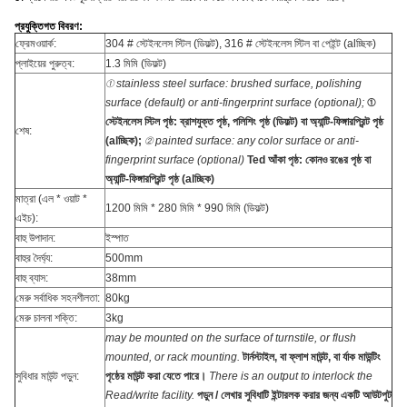
প্রযুক্তিগত বিবরণ:
ফ্রেমওয়ার্ক:
304 # স্টেইনলেস স্টিল (ডিফল্ট), 316 # স্টেইনলেস স্টিল বা পেইন্ট (alচ্ছিক)
প্লাইয়ের পুরুত্ব:
1.3 মিমি (ডিফল্ট)
① stainless steel surface: brushed surface, polishing
surface (default) or anti-fingerprint surface (optional);
①
স্টেইনলেস স্টিল পৃষ্ঠ: ব্রাশযুক্ত পৃষ্ঠ, পলিশিং পৃষ্ঠ (ডিফল্ট) বা অ্যান্টি-ফিঙ্গারপ্রিন্ট পৃষ্ঠ
শেষ:
(alচ্ছিক);
② painted surface: any color surface or anti-
fingerprint surface (optional)
Ted আঁকা পৃষ্ঠ: কোনও রঙের পৃষ্ঠ বা
অ্যান্টি-ফিঙ্গারপ্রিন্ট পৃষ্ঠ (alচ্ছিক)
মাত্রা (এল * ওয়াট *
1200 মিমি * 280 মিমি * 990 মিমি (ডিফল্ট)
এইচ):
বাহু উপাদান:
ইস্পাত
বাহুর দৈর্ঘ্য:
500mm
বাহু ব্যাস:
38mm
মেরু সর্বাধিক সহনশীলতা:
80kg
মেরু চালনা শক্তি:
3kg
may be mounted on the surface of turnstile, or flush
mounted, or rack mounting.
টার্নস্টাইল, বা ফ্লাশ মাউন্ট, বা র্যাক মাউন্টিং
সুবিধার মাউন্ট পড়ুন:
পৃষ্ঠের মাউন্ট করা যেতে পারে।
There is an output to interlock the
Read/write facility.
পড়ুন / লেখার সুবিধাটি ইন্টারলক করার জন্য একটি আউটপুট