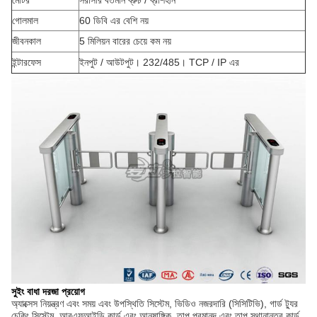
মোটর
সরাসরি বর্তমান ব্রুচ / ব্রাশহীন
গোলমাল
60 ডিবি এর বেশি নয়
জীবনকাল
5 মিলিয়ন বারের চেয়ে কম নয়
ইন্টারফেস
ইনপুট / আউটপুট। 232/485। TCP / IP এর
সুইং বাধা দরজা
প্রয়োগ
অ্যাক্সেস নিয়ন্ত্রণ এবং সময় এবং উপস্থিতি সিস্টেম, ভিডিও নজরদারি (সিসিটিভি), গার্ড ট্যুর
চেকিং সিস্টেম, আরএফআইডি কার্ড এবং আনুষাঙ্গিক, তাপ পরমানন্দ এবং তাপ স্থানান্তর কার্ড