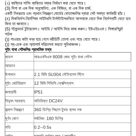
(২) ব্যক্তির পাসিং ব্যক্তির নম্বর নির্ধারণ করা যেতে পারে।
(3) দিশা বা এক দিক অনুমোদিত, এক নিষিদ্ধ, বা এক দিক চার্জ,
একটি নিখরচায় এবং প্রধান নিয়ন্ত্রণ বোর্ডের বোতামগুলির দ্বারা সেট সমস্ত কার্যকরী ছাঁচ।
(৪) দিকনির্দেশ-নির্দেশিকা লাইটগুলি টার্নস্টাইলগুলিতে আপনাকে যেতে দিক নির্দেশনাটি যেতে হবে
কিনা তা জানাতে।
(5) স্ট্যান্ডার্ড ইন্টারফেস। আইডি / আইসি দিয়ে কাজ করুন। ইউএইচএফ। ফিঙ্গারপ্রিন্ট
পাঠক
()) পাওয়ার কাটা বন্ধ হয়ে গেলে মরীচিটি তোলা এবং পড়ে যেতে পারে।
()) স্ব-চেক এবং অ্যালার্ম পরিচালনা করতে সুবিধাজনক।
সুইং বাধা গেটগুলির প্রাথমিক তথ্য
মডেল
আরএনসিএফ 8008 জেড সুইং বাধা গেটস
আয়তন
উপাদান
2.1 মিমি SU304 স্টেইনলেস স্টিল
সুইং মেটেরিয়াল
12 মিমি পিভিসি প্লেক্সিগ্লাস
জলরোধী
IP51
বিদ্যুৎ সরবরাহ
অতিরিক্ত DC24V
ফ্ল্যাপ নিয়ন্ত্রণ
360 ডিগ্রি পিছলে টুথড ক্লথ লক
ঘূর্ণন কোণ
সর্বাধিক: 180 ডিগ্রি
গতি
0.2--0.5s