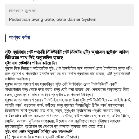
বিশেষভাবে তুলে ধরা:
Pedestrian Swing Gate
, 
Gate Barrier System
পণ্যের বর্ণনা
সুইং ব্যারিয়ার গেট পথচারী সিকিউরিটি গেট ভিজিটর এন্ট্রি অ্যাক্সেস কন্ট্রোল অফিস
বিল্ডিংয়ের সাথে সিই অনুমোদিত হয়েছে
সুইং বাধা গেটগুলির পরিচয় করিয়ে দিন
সুরক্ষা ভিড় নিয়ন্ত্রণ অটোমেটিক সুইং গেট টার্নস্টাইল সঙ্গে অ্যালার্ম রোনা টার্নস্টাইল মূলত শপিং
মলে প্রবেশ ও প্রস্থানে ইনস্টল করা হয় যার বিশাল প্রবাহের হার রয়েছে;
এটি সুপারমার্কেটে
সর্বাধিক জনপ্রিয়।
সুরক্ষা জনতা অ্যালার্ম সহ স্বয়ংক্রিয় সুইং গেট টার্নস্টাইল রোনা টার্নসটাইলটি একটি
সাধারণভাবে বন্ধ মোডে কাজ করার জন্য তৈরি করা হয়েছে এবং পেনডেলের অভ্যন্তরে ফিরে
যেতে, সেন্সর দ্বারা সাধারণত ফ্রি প্রস্থান এবং প্রবেশ নিষিদ্ধ।
সুরক্ষা জনতা অ্যালার্ম রোনার টার্নস্টাইল সহ স্বয়ংক্রিয় সুইং গেট টার্নস্টাইল --- আইসি কার্ড,
আইডি কার্ড, বারকোড কার্ড, কর্মীদের জন্য ব্যবহৃত ফিঙ্গারপ্রিন্ট রিডিং কার্ড সনাক্তকরণ
ডিভাইসের সাথে সুসংগত হতে পারে, সভ্য, সুশৃঙ্খল অ্যাক্সেসের পদ্ধতি সরবরাহ করে;
কার্যকরভাবে কর্মীদের অ্যাক্সেস পরিচালনা।
স্টেশন, ঘাট পাতাল রেল, কারখানা, অফিস বিল্ডিং,
হোটেল, ক্লাবস, বুদ্ধিমান সম্প্রদায়, উদ্যোগ এবং প্রতিষ্ঠানে যাতে বুদ্ধিমান অ্যাক্সেস
ম্যানেজমেন্টের প্রয়োজন হয় সেখানে ব্যাপকভাবে ব্যবহার করা যেতে পারে।
সুইং বাধা গেটস স্ট্যান্ডার্ড বৈশিষ্ট্য এবং ফাংশনগুলি
(1) শব্দ এবং যান্ত্রিক প্রভাব ছাড়াই স্টেবল দৌড়ানো।