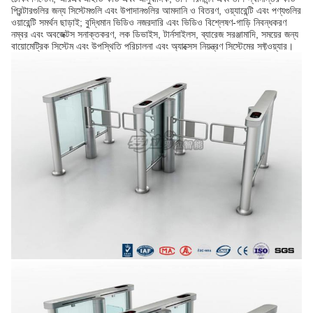
প্রিন্টারগুলির জন্য সিস্টেমগুলি এবং উপাদানগুলির আমদানি ও বিতরণ, ওয়্যারেন্টি এবং পণ্যগুলির
ওয়ারেন্টি সমর্থন ছাড়াই;
বুদ্ধিমান ভিডিও নজরদারি এবং ভিডিও বিশ্লেষণ-গাড়ি নিবন্ধকরণ
নম্বর এবং অবজেক্টস সনাক্তকরণ, লক ডিভাইস, টার্নসাইলস, ব্যারেজ সরঞ্জামাদি, সময়ের জন্য
বায়োমেট্রিক সিস্টেম এবং উপস্থিতি পরিচালনা এবং অ্যাক্সেস নিয়ন্ত্রণ সিস্টেমের সফ্টওয়্যার।