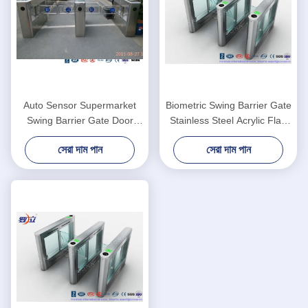
Auto Sensor Supermarket
Biometric Swing Barrier Gate
Swing Barrier Gate Door
Stainless Steel Acrylic Flap
Revolving Entrance Waist
Barrier Gate
সেরা দাম পান
সেরা দাম পান
High Turnstile