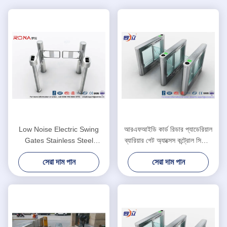
Low Noise Electric Swing
আরএফআইডি কার্ড রিডার প্যাডেরিয়াল
Gates Stainless Steel
ব্যারিয়ার গেট অ্যাক্সেস কন্ট্রোল সিস্টেম
Entrance For Motorcar
DC24V ব্রাশের মোটর
সেরা দাম পান
সেরা দাম পান
Control