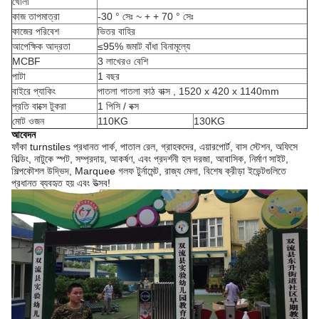
খোলা
কাজ তাপমাত্রা
-30 ° সেঃ ~ + + 70 ° সেঃ
কাজের পরিবেশ
ভিতর বাহির
আপেক্ষিক আদ্রতা
≤95% জমাট বাঁধা বিনামূল্যে
MCBF
3 লাখেরও বেশি
পাটা
1 বছর
বাইরে প্যাকিং
পাতলা পাতলা কাঠ বাক্স
,
1520 x 420 x 1140mm
প্রতি বাক্সে টুকরা
1 পিসি / বক্স
মোট ওজন
110KG
130KG
আবেদন
ফাঁকা turnstiles প্রধানত পার্ক, পাতাল রেল, গ্রাহকদের, এয়ারপোর্ট, বাস স্টেশন, অফিসে
বিল্ডিং, নাটুকে স্পট, সম্প্রদায়, আকর্ষণ, এবং প্রদর্শনী হল দরজা, আবাসিক, নির্মাণ সাইট,
শিল্পকৌশল উদ্ভিদ, Marquee গলফ টুর্নামেন্ট, রাজ্য মেলা, বিশেষ ক্রীড়া ইভেন্টগুলিতে
প্রধানত ব্যবহৃত হয় এবং উত্সব!