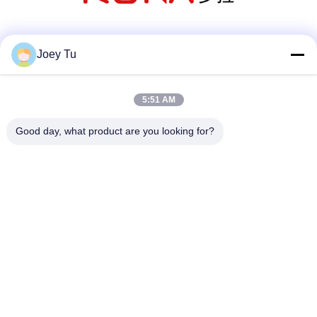
সোশ্যাল মিডিয়া
Joey Tu
5:51 AM
দ্রুত যোগাযোগ
Good day, what product are you looking for?
টেলিফোন
86-755-88853586-8018
ই-মেইল
sales03@szrona.cn
ঠিকানা
রোজা ইন্ডাস্ট্রিয়াল পার্ক, নং 4 লংক্সিয়ান আরডি, লংগ্যাং স্ট, লংগ্যাং ডিস্ট্রিক্ট,
শেনজেন, চীন 518116
গোপনীয়তা নীতি
|
সাইট ম্যাপ