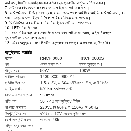
ব্যর্থ হবে, সিস্টেম স্বয়ংক্রিয়ভাবে বর্তমান ব্যবহারকারীর কর্তৃত্ব বাতিল করবে।
7. গেট সাধারণত খোলা বা সাধারণত বন্ধ হিসাবে সেট করা যাবে।
8. কার্ড পাঠকদের বিভিন্ন সঙ্গে ব্যবহার করা যেতে পারে: আইসি / আইডি কার্ড পাঠকদের, বার
কোড, আঙুলের ছাপ, ইত্যাদি (প্রবেশাধিকার নিয়ন্ত্রক প্রয়োজন)।
9. দিকনির্দেশনা একক দিক বা দ্বি-দিক হিসাবে সেট করা যেতে পারে।
10. LED দিক নির্দেশক
11. যখন শক্তি বন্ধ এবং স্বয়ংক্রিয় বন্ধ যখন গেট স্বয়ং খোলা, অগ্নি নিরাপত্তা
প্রয়োজনীয়তা মেনে চলার সময়।
12. অবৈধ অনুপ্রবেশ এবং বিপরীত অনুপ্রবেশের ক্ষেত্রে আলম ফাংশন, ইত্যাদি।
প্রযুক্তিগত পরামিতি
মডেল
RNCF 8088
RNCF 8088S
পদ
একক উলঙ্গ বাধা
ডাবল ফ্ল্যাপে বাধা
শক্তি খরচ
50W
100W
হাউজিং আয়তন
1400x300x990
মিমি
হাউজিং উপাদান
1.5-২ মিমি, # 304 স্টেইনলেস স্টিল, ম্যাট ফিনিস
ড্রাইভ মোটর
ডিসি brushless মোটর
চ্যানেলের প্রশস্ততা
550mm
গতি পাস
30 ~ 40 জন ব্যক্তি / মিনিট
পাওয়ার সাপ্লাই
220Va
সি
50Hz বা
110Va
সি
60Hz
ইনপুট ইন্টারফেস
ভলিউম বা 12V লেভেল সুইচ করুন
যোগাযোগ ইন্টারফেস
আরএস -485
শক্তি বন্ধ যখন দরজা
হাঁ