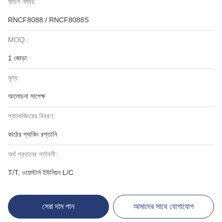
মডেল নম্বর:
RNCF8088 / RNCF8088S
MOQ.:
1 জোড়া
মূল্য:
আলোচনা সাপেক্ষ
প্যাকেজিংয়ের বিবরণ:
কাঠের প্যাকিং রপ্তানি
অর্থ প্রদানের শর্তাবলী:
T/T, ওয়েস্টার্ন ইউনিয়ন L/C
সেরা দাম পান
আমাদের সাথে যোগাযোগ