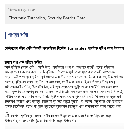
বিশেষভাবে তুলে ধরা:
Electronic Turnstiles
, 
Security Barrier Gate
পণ্যের বর্ণনা
স্টেইনলেস স্টীল হেভি ডিউটি ​​স্বয়ংক্রিয় সিস্টেম Turnstiles পাবলিক সুবিধা জন্য উল্লম্ব
ফ্ল্যাশ বাধা গেট পরিচয় করিয়ে
স্মার্ট ঘূর্ণিঝড় (ব্লক গেট) একটি উচ্চ প্রযুক্তির পণ্য যা প্রধানত যাত্রী পথের বুদ্ধিমান
ব্যবস্থাপনা সরবরাহ করে।
এটি বুদ্ধিমান ত্রিপাক্ষ ঘূর্ণন এবং সুইং বাধা একটি আপগ্রেড
পণ্য।
এই পণ্য পুরোপুরি সম্পূর্ণ ফাংশন এবং উচ্চ স্তরের সঙ্গে প্রক্রিয়া করা হয়, উচ্চ পর্যায়ের
পরগণা, বুদ্ধিমান ভবন, হোটেল, পাতাল রেল, পোর্ট এবং ক্লাব, ইত্যাদি জন্য উপযুক্ত।
এই সরঞ্জামটি মেশিন, ইলেকট্রনিক্স, মাইক্রো-প্রসেসর কন্ট্রোল এবং আইডি সনাক্তকরণের
সাথে সুস্পষ্টভাবে একত্রিত করা হয়েছে, কার্ড রিডার সনাক্তকরণের সরঞ্জাম যেমন আইসি কার্ড,
আইডি কার্ড, বার কোড এবং ফিঙ্গারপ্রিন্ট ব্যবহার করার সুবিধার্থে।
এটা বিভিন্ন সনাক্তকরণ
উপকরণ নির্বাচন এবং ন্যায্য, নির্ভরযোগ্য নিরাপত্তা সুরক্ষা, বিপজ্জনক যন্ত্রপাতি এবং উপকরণ
ইঙ্গিত নির্দেশিকা গ্রহণ মাধ্যমে প্যাসেজে বুদ্ধিমান নিয়ন্ত্রণ এবং ব্যবস্থাপনা বহন করতে পারে
...
দুটি ধরণের শ্রেণীবদ্ধ: একক মোটর (একক উত্তরণ এবং একাধিক প্রান্তিকের জন্য
উপযোগী); ডাবল মোটর (একাধিক পথের জন্য উপযোগী)