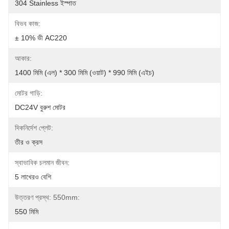
304 Stainless ইস্পাত
বিভব কাজ:
± 10% ভী AC220
আকার:
1400 মিমি (এল) * 300 মিমি (ওয়াট) * 990 মিমি (এইচ)
মোটর গাড়ি:
DC24V বুরুশ মোটর
দিকনির্দেশ প্লেট:
তীর ও ক্রস
স্বাভাবিক চলমান জীবন:
5 লাখেরও বেশি
উত্তরণ প্রস্থ: 550mm:
550 মিমি