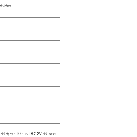
নি ঐচ্ছিক
 নাড়ি প্রস্থ> 100ms, DC12V নাড়ি সংকেত