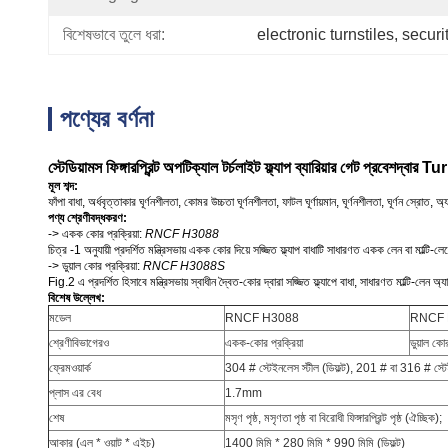
বিশেষভাবে তুলে ধরা:
electronic turnstiles
, 
securi
পণ্যের বর্ণনা
স্টেডিয়ামস ফিঙ্গারপ্রিন্ট অপটিক্যাল টর্চলাইট ফ্ল্যাপ ব্যারিয়ার গেট প্রবেশদ্বার T
মূল শব্দ:
ফাঁপা বাধা, অর্ধবৃত্তাকার ঘূর্ণনশীলতা, কোমর উচ্চতা ঘূর্ণনশীলতা, ফাটল ঘূর্ণায়মান, ঘূর্ণনশীলতা, ঘূর্ণন স্রোত, অ্য
পণ্য শ্রেণীবদ্ধকরণ:
-> একক কোর প্রক্রিয়া:
RNCF H3088
চিত্র -1 অনুযায়ী প্রদর্শিত মন্ত্রিসভায় একক কোর দিয়ে সজ্জিত ফ্ল্যাপ বাধাটি সাধারণত একক লেন বা মাল্টি-
-> ডুয়াল কোর প্রক্রিয়া:
RNCF H3088S
Fig.2 এ প্রদর্শিত হিসাবে মন্ত্রিসভায় স্বাধীন দ্বৈত-কোর দ্বারা সজ্জিত ফ্ল্যাপে বাধা, সাধারণত মাল্টি-লেন 
বিশেষ উল্লেখ:
মডেল
RNCF H3088
RNCF 
শ্রেণীবিভাগেরও
একক-কোর প্রক্রিয়া
ডুয়াল কোর
ফ্রেমওয়ার্ক
304 # স্টেইনলেস স্টীল (ডিফল্ট), 201 # বা 316 # স্টেইন
প্লাস এর বেধ
1.7mm
শেষ
মসৃণ পৃষ্ঠ, মসৃণতা পৃষ্ঠ বা বিরোধী ফিঙ্গারপ্রিন্ট পৃষ্ঠ (ঐচ্ছিক);
আকার (এল * ওয়াট * এইচ)
1400 মিমি * 280 মিমি * 990 মিমি (ডিফল্ট)