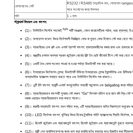
RS232 / RS485 বৈদ্যুতিক মান, যোগাযোগ rang
যোগাযোগের পোর্ট
সাথে সংযোগের জন্য উপলব্ধ
পাটা
1 ২ মাস
স্ট্যান্ডার্ড ফিচারস এবং ফাংশন:
থ্রিডি
(1)।
টার্নস্টাইল সিস্টেম সহজেই
পার্টি সরঞ্জাম, যেমন বায়োমেট্রিক পাঠক, খরচ ব্যবস্থা, 
(2)।
অপারেশন মডেল: উভয় নির্দেশাবলী নিয়ন্ত্রিত মোড বা মুক্ত মোড হিসাবে সেট করা যেতে পারে,
(3)।
স্বয়ংক্রিয় চেক ফল্ট এবং এলার্ম প্রম্পট ফাংশন: ব্যবহারকারীদের বজায় রাখা এবং ব্যবহার
(4)।
যন্ত্রটির চলমান অবস্থা প্রধান কন্ট্রোল বোর্ডের বিল্ট ইন ছোট কীবোর্ড টিপে সেট করা যেতে 
(5)।
একটি বৈধ খোলা সংকেত পাওয়া না হওয়া পর্যন্ত ডিভাইসটি লক করা আছে।
(6)।
ইনফ্রারেড ডিটেকশন সেন্সর: ডিভাইসটি বিভিন্ন ইনফ্রারেড সেন্সর ট্রান্সমিটার এবং রিসিভা
অস্বাভাবিক অ্যাক্সেস সনাক্ত করতে পারে এবং টার্নস্টাইল সিস্টেম লক থাকবে।
(7)।
এন্টি চিট ফাংশন: অ্যান্টি-এলার্ম অননুমোদিত পথচারী আন্দোলন এবং tailgating জন্য সক্র
(8)।
স্বয়ংক্রিয়ভাবে ফাংশনটি পুনরায় সেট করুন: "Go" সিগনাল বাতিল হয়ে যাবে যদি প্রি-সেট
দরজা এছাড়াও স্বয়ংক্রিয়ভাবে বন্ধ করতে পারেন।
(9)।
জরুরী-অব্যাহতি ফাংশন: যখন শক্তি বন্ধ, এটি স্বয়ংক্রিয়ভাবে অগ্নি নিরাপত্তা অনুরো
(10)।
LED নির্দেশক ফাংশন: ঘূর্ণিঝড় উভয় দিকের ট্র্যাফিক লাইট অ্যাক্সেসের স্থিতি নির্দেশক
(11)।
রিমোট কন্ট্রোল এবং ম্যানেজমেন্ট ফাংশন: রিমোট কন্ট্রোল এবং ম্যানেজমেন্ট বুঝতে ব্যবস
(12)।
মাল্টি লেন অ্যাপ্লিকেশনের জন্য ভাগ করা ক্যাবিনেটের ব্যবহার করে ডিজাইন করা স্ট্রিম