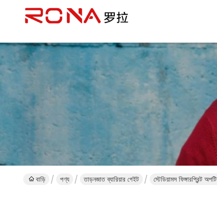
বাড়ি
পণ্য
তাড়নজাত ব্যারিয়ার গেইট
স্টেডিয়ামস ফিঙ্গারপ্রিন্ট অপট