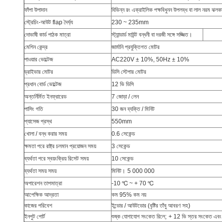
ফাঁপা উপাদান
বিভিন্ন রং এক্রাইলিক পক্ষবিধুনন উপলব্ধ বা লাল নরম ঝলকা
স্ট্রেচিং-আউট flap দৈর্ঘ্য
230 ~ 235mm
দোভাষী কার্ড পাঠক মাত্রা
স্ট্যান্ডার্ড মাউন্ট বন্ধনী বা দরজী সঙ্গে সজ্জিত।
মেশিন কেন্দ্র
জার্মানি প্রযুক্তিগত মোটর
পাওয়ার ভোল্টেজ
AC220V ± 10%, 50Hz ± 10%
ড্রাইভার মোটর
ডিসি স্টেপার মোটর
প্রধান বোর্ড ভোল্টেজ
12 ভি ডিসি
অন্তর্নির্মিত ইনফ্রারেড
7 জোড়া / লেন
পাসিং গতি
30 জন ব্যক্তি / মিনিট
প্যাসেজ প্রস্থ
550mm
খোলা / বন্ধ করার সময়
0.6 সেকেন্ড
ক্ষমতা পরে রাষ্ট্র চলমান প্রয়োজন সময়
3 সেকেন্ড
ব্যর্থতা পরে স্বয়ংক্রিয় রিসেট সময়
10 সেকেন্ড
ব্যর্থতা সময় সময়
মিনিট।
5 000 000
অপারেশন তাপমাত্রা
-10 ℃ ~ + 70 ℃
আপেক্ষিক আদ্রতা
কম 95% কম নয়
কাজের পরিবেশ
ইন্ডোর / আউটডোর (বৃষ্টির তাঁবু আবরণ সহ)
ইনপুট পোর্ট
শুষ্ক যোগাযোগ সংকেত রিলে;
+ 12 ভি স্তর সংকেত এবং