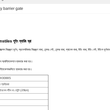
ty barrier gate
urnstiles সুইং ব্যারিং ব্রা
াক্সেস নিয়ন্ত্রণ ঘূর্ণন, প্রবেশাধিকার নিয়ন্ত্রণ বাধা, সেন্সর গেট, সেন্সর বাধা, প্যানেল বাধা, উইং বাধা, উইং গেট, উইংস ঘূর্ণম
লেনে অ্যাপ্লিকেশনে ব্যবহার করা হয়।
অ্যাপ্লিকেশনগুলিতে ব্যবহার করা হয়।
H3088S
 প্রক্রিয়া
লেস স্টীল বা পেইন্ট (ঐচ্ছিক)