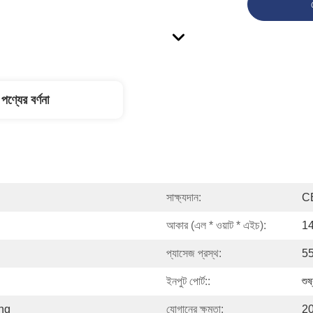
পণ্যের বর্ণনা
সাক্ষ্যদান:
C
আকার (এল * ওয়াট * এইচ):
1
প্যাসেজ প্রস্থ:
55
ইনপুট পোর্ট::
শু
ng
যোগানের ক্ষমতা:
20