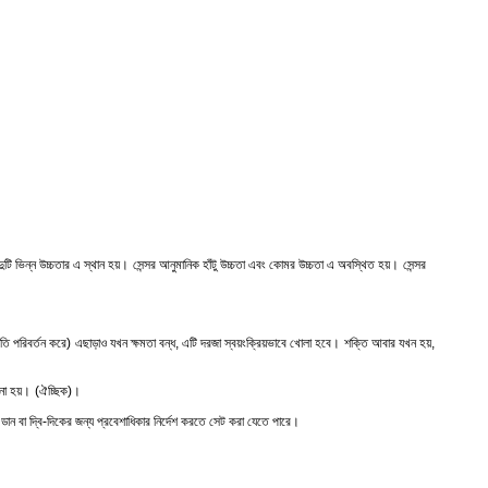
দুটি ভিন্ন উচ্চতার এ স্থান হয়।
সেন্সর আনুমানিক হাঁটু উচ্চতা এবং কোমর উচ্চতা এ অবস্থিত হয়।
সেন্সর
মিতি পরিবর্তন করে)
এছাড়াও যখন ক্ষমতা বন্ধ, এটি দরজা স্বয়ংক্রিয়ভাবে খোলা হবে।
শক্তি আবার যখন হয়,
 না হয়।
(ঐচ্ছিক)।
বা ডান বা দ্বি-দিকের জন্য প্রবেশাধিকার নির্দেশ করতে সেট করা যেতে পারে।