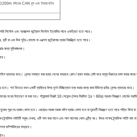
e≤1200m
বাইরের CAN বুস এবং ইথারনেটের
ইএসডি সিস্টেম এবং অ্যাক্সেস কন্ট্রোল সিস্টেম ইত্যাদির সাথে একত্রিত হতে পারে।
 দুটি বা এক দিক সুইচ-বোতাম বা এক্সেস কন্ট্রোলার দ্বারা নিয়ন্ত্রিত হতে পারে।
 করার জন্য সুবিধাজনক।
পারে।
র টাইপ ব্যবহার করে।
সেন্সর সনাক্ত করা ছাড়া লেনের মাধ্যমে রোল / ক্রল করার চেষ্টা করে মানুষ বিরুদ্ধে রক্ষা করার জন্য 
িয় হবে।
গর্ত ভিতরে যখন একটি ব্যক্তির উপর ঘূর্ণন বিচ্ছিন্নতা বন্ধ করার জন্য বাধা বিভিন্ন ছবির সেন্সর ব্যবহার করে।
 সময়ের মধ্যে উত্তরণ না করা হয়।
স্ট্যান্ডার্ড ডিফল্ট 10 সেকেন্ড (সময় নিয়মিত 1s ~ 60s) প্রধান নিয়ন্ত্রণ বোর্ডের পরা
ধ অনুরোধ পূরণের দরজা খোলা হবে।
এছাড়াও দরজা দরজা বাটন দ্বারা খোলা হবে যা দূরবর্তী নিয়ন্ত্রণ হতে পারে শক্তি কিনা বা
, যখন ট্র্যাফিক লাইটটি সবুজ দেখায়, এটি পাস করা মানে এবং লাল আলোর কোন এন্ট্রি নয়।
উভয় পক্ষের ট্র্যাফিক লাইট বাম 
্থাপনা কম্পিউটারের মাধ্যমে।
লাইন।