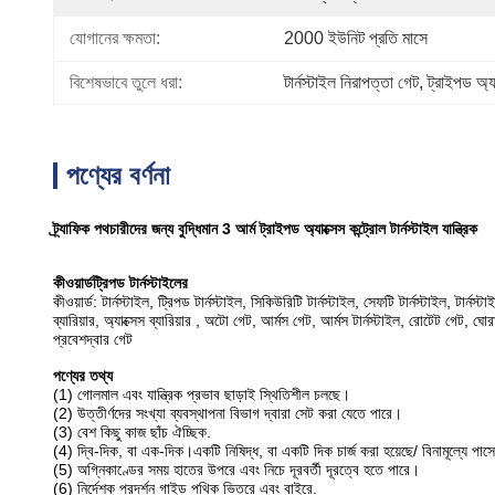
যোগানের ক্ষমতা:
2000 ইউনিট প্রতি মাসে
বিশেষভাবে তুলে ধরা:
টার্নস্টাইল নিরাপত্তা গেট
, 
ট্রাইপড অ্যা
পণ্যের বর্ণনা
ট্র্যাফিক পথচারীদের জন্য বুদ্ধিমান 3 আর্ম ট্রাইপড অ্যাক্সেস কন্ট্রোল টার্নস্টাইল যান্ত্রিক
কীওয়ার্ড
ট্রিপড টার্নস্টাইলের
কীওয়ার্ড: টার্নস্টাইল, ট্রিপড টার্নস্টাইল, সিকিউরিটি টার্নস্টাইল, সেফটি টার্নস্টাইল, টার্নস্
ব্যারিয়ার, অ্যাক্সেস ব্যারিয়ার , অটো গেট, আর্মস গেট, আর্মস টার্নস্টাইল, রোটেট গেট, ঘোরান
প্রবেশদ্বার গেট
পণ্যের তথ্য
(1) গোলমাল এবং যান্ত্রিক প্রভাব ছাড়াই স্থিতিশীল চলছে।
(2) উত্তীর্ণদের সংখ্যা ব্যবস্থাপনা বিভাগ দ্বারা সেট করা যেতে পারে।
(3) বেশ কিছু কাজ ছাঁচ ঐচ্ছিক.
(4) দ্বি-দিক, বা এক-দিক।একটি নিষিদ্ধ, বা একটি দিক চার্জ করা হয়েছে/ বিনামূল্যে পাসে
(5) অগ্নিকাণ্ডের সময় হাতের উপরে এবং নিচে দূরবর্তী দূরত্বে হতে পারে।
(6) নির্দেশক প্রদর্শন গাইড পথিক ভিতরে এবং বাইরে.