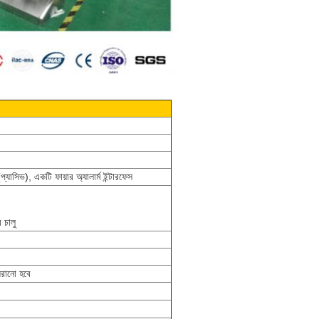
যাসিভ), একটি ফায়ার অ্যালার্ম ইন্টারফেস
 চালু
 সরানো হবে