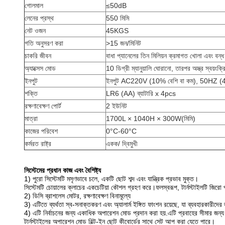
গোলমাল
≤50dB
লেনের প্রস্থ
550 মিমি
নেট ওজন
45KGS
গতি অনুসরণ করা
>15 জন/মিনিট
চাকরি জীবন
বাধা প্যানেলের তিন মিলিয়ন ক্রমাগত খোলা এবং বন্ধ
অ্যাক্সেস মোড
10 ডিগ্রী ম্যানুয়ালি ঘোরানো, তারপর অস্ত্র স্বয়ংক্রি
ইনপুট
ইনপুট AC220V (10% বেশি বা কম), 50HZ (4
শক্তি
LR6 (AA) ব্যাটারি x 4pcs
রক্ষণাবেক্ষণ পোর্ট
2 ইউনিট
মাত্রা
1700L × 1040H × 300W(মিমি)
কাজের পরিবেশ
0°C-60°C
কর্মরত রাষ্ট্র
একক/ দ্বিমুখী
সিস্টেমের প্রধান কাজ এবং বৈশিষ্ট্য
1) পুরো সিস্টেমটি মসৃণভাবে চলে, একটি ছোট শব্দ এবং যান্ত্রিক প্রভাব মুক্ত।
সিস্টেমটি চোয়ালের ক্লাচের একচেটিয়া কৌশল গ্রহণ করে।ফলস্বরূপ, টার্নস্টাইলটি জিরো
2) ডিসি ব্রাশলেস মোটর, রক্ষণাবেক্ষণ বিনামূল্যে
3) এটিতে ব্যর্থতা স্ব-সনাক্তকরণ এবং অ্যালার্ম ইঙ্গিত ফাংশন রয়েছে, যা ব্যবহারকারীদের 
4) এটি নির্বাচনের জন্য একাধিক অপারেশন মোড প্রদান করা হয়.এটি প্রবাহের সীমার জন্য ড
টার্নস্টাইলের অপারেশন মোড বিল্ট-ইন ছোট কীবোর্ডের সাথে সেট আপ করা যেতে পারে।