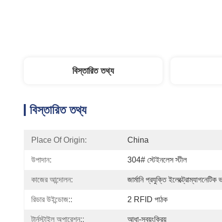
বিস্তারিত তথ্য
বিস্তারিত তথ্য
Place Of Origin:
China
উপাদান:
304# স্টেইনলেস স্টীল
কাজের আন্দোলন:
জার্মানি প্রযুক্তি ইলেক্ট্রোম্যাগনেটিক
রিডার উইন্ডোজ::
2 RFID পাঠক
টার্নস্টাইল অপারেশন::
আধা-স্বয়ংক্রিয়