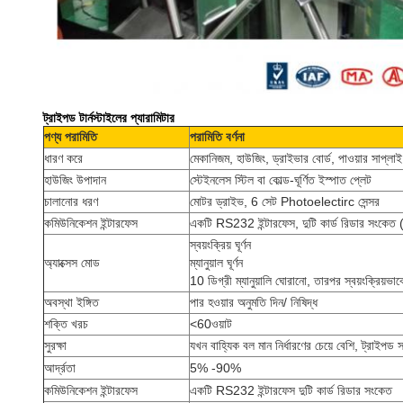
ট্রাইপড টার্নস্টাইলের প্যারামিটার
পণ্য পরামিতি
পরামিতি বর্ণনা
ধারণ করে
মেকানিজম, হাউজিং, ড্রাইভার বোর্ড, পাওয়ার সাপ্লাই
হাউজিং উপাদান
স্টেইনলেস স্টিল বা কোল্ড-ঘূর্ণিত ইস্পাত প্লেট
চালানোর ধরণ
মোটর ড্রাইভ, 6 সেট Photoelectirc সেন্সর
কমিউনিকেশন ইন্টারফেস
একটি RS232 ইন্টারফেস, দুটি কার্ড রিডার সংকেত (প্
স্বয়ংক্রিয় ঘূর্ণন
অ্যাক্সেস মোড
ম্যানুয়াল ঘূর্ণন
10 ডিগ্রী ম্যানুয়ালি ঘোরানো, তারপর স্বয়ংক্রিয়ভাবে
অবস্থা ইঙ্গিত
পার হওয়ার অনুমতি দিন/ নিষিদ্ধ
শক্তি খরচ
<60ওয়াট
সুরক্ষা
যখন বাহ্যিক বল মান নির্ধারণের চেয়ে বেশি, ট্রাইপড
আর্দ্রতা
5% -90%
কমিউনিকেশন ইন্টারফেস
একটি RS232 ইন্টারফেস দুটি কার্ড রিডার সংকেত