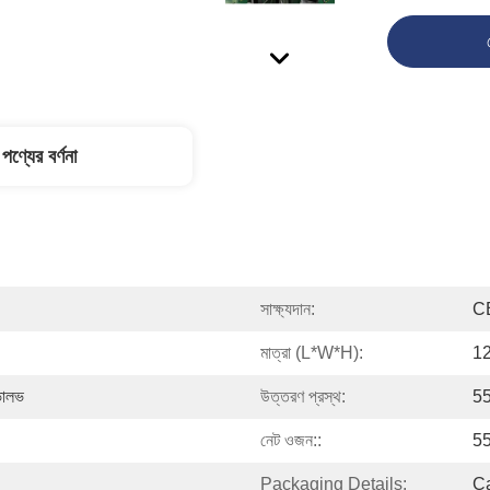
পণ্যের বর্ণনা
সাক্ষ্যদান:
C
মাত্রা (L*W*H):
12
 ভালভ
উত্তরণ প্রস্থ:
55
নেট ওজন::
55
Packaging Details:
C