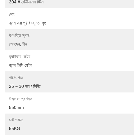
304 # স্টেইনলেস স্টিল
শেষ:
ব্রাশ করা পৃষ্ঠ / মসৃণতা পৃষ্ঠ
উৎপত্তি স্থল:
শেনজেন, চীন
ড্রাইভার মোটর:
ব্রাশ ডিসি মোটর
পাসিং গতি:
25 ~ 30 জন / মিনিট
উত্তরণ প্রশস্ত:
550mm
নেট ওজন:
55KG