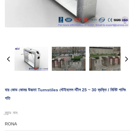
বার কোড কোমর উচ্চতা Turnstiles স্টেইনলেস স্টীল 25 ~ 30 ব্যক্তি / মিনিট পাসিং
গতি
ব্র্যান্ড নাম:
RONA