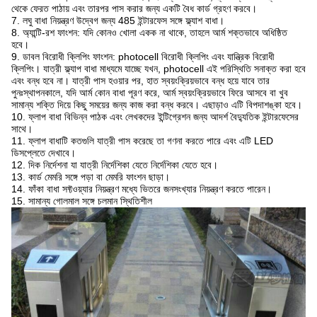
থেকে ফেরত পাঠায় এবং তারপর পাস করার জন্য একটি বৈধ কার্ড গ্রহণ করবে।
7. লঘু বাধা নিয়ন্ত্রণ উদ্বেগ জন্য 485 ইন্টারফেস সঙ্গে ফ্ল্যাশ বাধা।
8. অ্যান্টি-রশ ফাংশন: যদি কোনও খোলা একক না থাকে, তাহলে আর্ম শক্তভাবে অধিষ্ঠিত
হবে।
9. ডাবল বিরোধী ক্লিপিং ফাংশন: photocell বিরোধী ক্লিপিং এবং যান্ত্রিক বিরোধী
ক্লিপিং। যাত্রী ফ্ল্যাপ বাধা মাধ্যমে যাচ্ছে যখন, photocell এই পরিস্থিতি সনাক্ত করা হবে
এবং বন্ধ হবে না।
যাত্রী পাস হওয়ার পর, হাত স্বয়ংক্রিয়ভাবে বন্ধ হয়ে যাবে
তার
পুনঃস্থাপনকালে, যদি আর্ম কোন বাধা পূরণ করে, আর্ম স্বয়ংক্রিয়ভাবে ফিরে আসবে বা খুব
সামান্য শক্তি দিয়ে কিছু সময়ের জন্য কাজ করা বন্ধ করবে।
এছাড়াও এটি বিপদাশঙ্কা হবে।
10. ফ্লাপ বাধা বিভিন্ন পাঠক এবং লেখকদের ইন্টিগ্রেশন জন্য আদর্শ বৈদ্যুতিক ইন্টারফেসের
সাথে।
11. ফ্লাপ বাধাটি কতগুলি যাত্রী পাস করেছে তা গণনা করতে পারে এবং এটি LED
ডিসপ্লেতে দেখাবে।
12. দিক নির্দেশনা যা যাত্রী নির্দেশিকা যেতে নির্দেশিকা যেতে হবে।
13. কার্ড মেমরি সঙ্গে পড়া বা মেমরি ফাংশন ছাড়া।
14. ফাঁকা বাধা সফ্টওয়্যার নিয়ন্ত্রণ মধ্যে ভিতরে জনসংখ্যার নিয়ন্ত্রণ করতে পারেন।
15. সামান্য গোলমাল সঙ্গে চলমান স্থিতিশীল