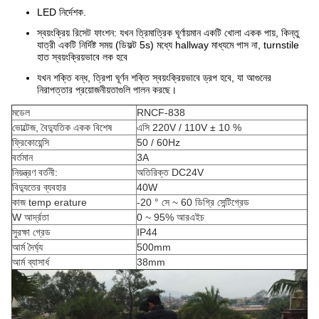
LED নির্দেশক.
স্বয়ংক্রিয় রিসেট ফাংশন: যখন ত্রিমাত্রিক ঘূর্ণায়মান একটি খোলা একক পায়, কিন্তু
যাত্রী একটি নির্দিষ্ট সময় (ডিফল্ট 5s) মধ্যে hallway মাধ্যমে পাস না, turnstile
হাত স্বয়ংক্রিয়ভাবে লক হবে
যখন শক্তি বন্ধ, ত্রিপা ঘূর্ণন শক্তি স্বয়ংক্রিয়ভাবে ড্রপ হবে, যা আগুনের
নিরাপত্তার প্রয়োজনীয়তাগুলি পালন করছে।
মডেল
RNCF-838
ভোল্টেজ, বৈদ্যুতিক একক বিশেষ
এসি
220V / 110V ±
10
%
ফ্রিকোয়েন্সি
50 / 60Hz
বর্তমান
3A
নিয়ন্ত্রণ বর্তনী:
অতিরিক্ত DC24V
বিদ্যুতের
ব্যবহার
40W
কাজ temp
erature
-20
°
সে
~ 60
ডিগ্রি
সেন্টিগ্রেড
W
আর্দ্রতা
0 ~ 95% আরএইচ
সুরক্ষা গ্রেড
IP44
আর্ম
দৈর্ঘ্য
500mm
আর্ম ব্যাসার্ধ
38mm