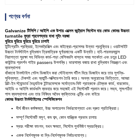
পণ্যের বর্ণনা
Galvanize টিসিপি / আইপি এক উপায় এক্সেস কন্ট্রোল সিস্টেম বার কোড কোমর উচ্চতা
turnstile মুদ্রা প্রবেশদ্বার বাধা সুইং দরজা
ঘুরিয়ে ঘুরিয়ে ঘুরিয়ে ঘুরিয়ে ঢালাই
ইন্টিগ্রেটিং প্রক্রিয়া, ইলেকট্রনিক্স এবং মাইক্রো-প্রসেসর উন্নত প্রযুক্তির। ওয়াটসাইট
উচ্চতা টার্নস্টাইল বুদ্ধিমান ত্রিমাত্রিক ঘূর্ণায়মানের একটি উন্নতি। হাই-পারফরম্যান্স
নিরাপত্তা সুরক্ষা সহ বিভিন্ন কার্ড-পড়া মেশিনগুলি বাস্তব সময় সতর্কতা এবং চতুর LED
কাউন্টার প্রদর্শন গাইড passers উপলব্ধি। ভারসাম্য বজায় রাখা বুদ্ধিমান নিয়ন্ত্রণ এবং
ব্যবস্থাপনা
বাঁকানো টানস্টাইল গেটস ডিজাইন করা স্টেইনলেস স্টীল দিয়ে ডিজাইন করে তার সুগন্ধি-
সুবিন্যস্ত, টেকসই এবং অ্যান্টি-অক্সিডেশন তৈরি করে। অনন্য অনুরোধের ভিত্তিতে, আমরা
বিল্ট-ইন স্ট্যান্ডার্ড বৈদ্যুতিক ইন্টারফেসকে সর্বোত্তম-ফিট গ্রাহককে চৌম্বক কার্ড, বারকোড,
আইডি ও আইসি কার্ডগুলি ব্যবহার করে সহজেই এই সিস্টেমটি প্রদান করে। সভ্য, সুসংগঠিত
পাস ব্যবস্থাপনা এবং তার নিষিদ্ধ অবৈধ ব্যক্তিদের এন্ট্রি এবং বাইরে
কোমর উচ্চতা টার্নস্টাইলের স্পেসিফিকেশন
দীর্ঘ জীবন কর্মক্ষমতা, উচ্চ অপারেশন নির্ভরযোগ্যতা এবং দ্রুত প্রতিক্রিয়া।
সম্পূর্ণ সিস্টেমটি মসৃণ, কম শব্দ, কোন যান্ত্রিক প্রভাব চালায়
স্বয়ং পরীক্ষা ফাংশন, যখন ক্ষমতা, সিস্টেম পুনর্নির্মাণ স্বয়ংক্রিয়।
একক নির্দেশমূলক বা দ্বি-নির্দেশমূলক নির্বাচনযোগ্য।