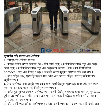
স্লাইডিং গেট ফাংশন এবং বৈশিষ্ট্য:
1. সমস্যা-স্ব-পরীক্ষণ ফাংশন
2. কাজের উপায় অনেক অপশন: দ্বি - দিক কার্ড পড়া;
এক দিকনির্দেশ কার্ড পড়া এবং অন্য
কোন পড়া;
এক দিকনির্দেশ কার্ড পড়া এবং অন্যভাবে অবাধে।
এবং একক দিকনির্দেশনা
photocell পাস এবং নিয়ন্ত্রণ বন্ধ।
কার্যকরী উপায় কন্ট্রোল প্যানেল সেট করা যাবে।
3. যখন শক্তি বন্ধ, স্বয়ংক্রিয়ভাবে হাত খোলা এবং আবার শক্তি, হাত স্বয়ংক্রিয়ভাবে
অনুষ্ঠিত হবে।
4. বৈধ কার্ড পড়া এবং যাত্রী পাস করার সময়, আর্ম নিয়ন্ত্রণ প্যানেলের মধ্যে সেট করা যেতে
পারে, যা 1-60s থেকে বন্ধ বিলম্বিত হতে পারে।
5. অটো পুনঃস্থাপন ফাংশন: কার্ড পড়া পরে, যাত্রী নিয়ন্ত্রিত সময়ের মধ্যে পাস না, পূর্ণ উচ্চতা
ঘূর্ণমান এই পাসিং ডান বাতিল হবে।
এবং পাস করার জন্য নিয়ন্ত্রিত সময়সীমা পরিচালকদের
দ্বারা সেট করা যেতে পারে।
6. যদি কার্ডটি পড়া বা বৈধ কার্ড পাঠানো ছাড়াই যাত্রী পাস করে, ফ্ল্যাপ ব্যারেলটি ফ্ল্যাট বাধা