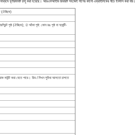
্যমে ঘূর্ণায়মানটি চালু করা হয়েছে।
আরএফআইডি রিডারটি সহজেই পাশের কালো এক্রাইলিকের নীচে ইনস্টল করা যায়
ট (ঐচ্ছিক)
রপ্রিন্ট পৃষ্ঠ (ঐচ্ছিক);
② আঁকা পৃষ্ঠ: কোন রঙ পৃষ্ঠ বা অ্যান্টি-
া রাক মাউন্ট করা যেতে পারে।
রিড / লিখন সুবিধা আলতো চাপতে