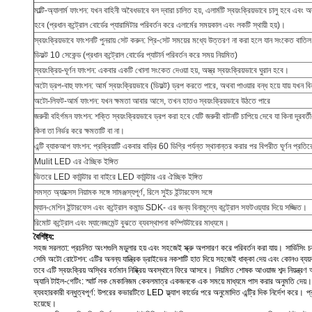
মাল্টি-অ্যালার্ম ফাংশন: যখন বাহিনী অবৈধভাবে বল দ্বারা চালিত হয়, এলার্মটি স্বয়ংক্রিয়ভাবে চালু হবে এবং অ
হবে (প্রধান কন্ট্রোল বোর্ডের প্যারামিটার পরিবর্তন করে এলার্মের সময়কাল এবং লকটি স্থায়ী হয়)।
স্বয়ংক্রিয়ভাবে ফাংশনটি পুনরায় সেট করুন: প্রি-সেট সময়ের মধ্যে উত্তরণ না করা হলে যান সংকেত বাত
ডিফল্ট 10 সেকেন্ড (প্রধান কন্ট্রোল বোর্ডের প্যাটার্ন পরিবর্তন করে সময় নিয়মিত)
স্বয়ংক্রিয়-ঘূর্ণন ফাংশন: একবার একটি খোলা সংকেত দেওয়া হয়, অস্ত্র স্বয়ংক্রিয়ভাবে ঘুরান হবে।
অটো ড্রপ-বাহু ফাংশন: আর্ম স্বয়ংক্রিয়ভাবে (ডিফল্ট) ড্রপ করতে পারে, অথবা পাওয়ার বন্ধ হয়ে যায় যখন ব
অটো-লিফট-আর্ম ফাংশন: যখন ক্ষমতা আবার আসে, তখন হাতও স্বয়ংক্রিয়ভাবে উঠতে পারে
জরুরী বহির্গমন ফাংশন: শক্তি স্বয়ংক্রিয়ভাবে ড্রপ করা হবে যেটি জরুরী বাটনটি চাপিয়ে দেবে যা কিনা দূরবর্তী-
কিনা তা নির্ভর করে ক্ষমতাটি বা না।
এন্টি ব্যাকআপ ফাংশন: প্রক্রিয়াটি একবার বাড়ির 60 ডিগ্রি পর্যন্ত স্থানান্তর করার পর বিপরীত ঘূর্ণন প্রতি
Mulit LED এর ঐচ্ছিক ইঙ্গিত
ভিতরে LED কাউন্টার বা বাইরে LED কাউন্টার এর ঐচ্ছিক ইঙ্গিত
সমস্ত অ্যাক্সেস নিয়ামক সঙ্গে সামঞ্জস্যপূর্ণ, রিলে সুইচ ইন্টারফেস সঙ্গে
ম্যান-মেশিন ইন্টারফেস এবং কন্ট্রোল কমান্ড SDK- এর জন্য বিনামূল্যে কন্ট্রোল সফটওয়্যার দিয়ে সজ্জিত।
রিমোট কন্ট্রোল এবং ম্যানেজমেন্ট বুঝতে ব্যবস্থাপনা কম্পিউটারের মাধ্যমে।
বৈশিষ্ট্য:
সহজ সরলতা: প্রচলিত অংশগুলি মডুলার হয় এবং সহজেই স্ক্রু অপসারণ করে পরিবর্তন করা যায়।
সার্ভিসিং
সেমি অটো রোটেশন: এটির অনন্য যান্ত্রিক ড্রাইভের নকশাটি হাত দিয়ে সহজেই ধাক্কা দেয় এবং কোনও ব্যয়ব
তবে এটি স্বয়ংক্রিয় অস্থির বর্তমান নিষ্ক্রিয় অবস্থানে ফিরে আসবে।
নিয়মিত শোষক আওয়াজ শব্দ নিয়ন্ত্রণ
অ্যানি টাইল-গেটিং: স্মার্ট লক মেকানিজম কেবলমাত্র একজনকে এক সময়ে মাধ্যমে পাস করার অনুমতি দেয়।
ব্যবহারকারী বন্ধুত্বপূর্ণ: উপরের কভারটিতে LED ফ্ল্যাশ কার্ডের পরে অনুমোদিত এন্ট্রি দিক নির্দেশ করে।
প
হয়েছে।