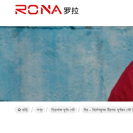
বাড়ি
পণ্য
ত্রিপাক্ষ ঘূর্ণন গেট
দ্বি - নির্দেশমূলক ট্রিপড ঘূর্ণমান গেট