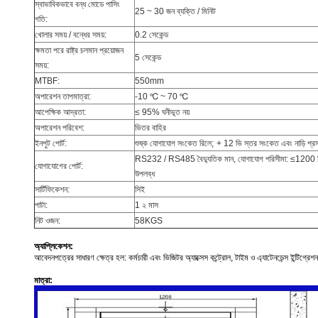
স্বাভাবিকভাবে বন্ধ মোডে পাসিং
25 ~ 30 জন ব্যক্তি / মিনিট
গতি:
খোলার সময় / বন্ধের সময়:
0.2 সেকেন্ড
ক্ষমতা পরে রাষ্ট্র চলমান প্রয়োজন
5 সেকেন্ড
সময়:
MTBF:
550mm
অপারেশন তাপমাত্রা:
-10 ℃ ~ 70 ℃
আপেক্ষিক আদ্রতা:
≤ 95% ঘনীভূত নয়
অপারেশন পরিবেশ:
ভিতর বাহির
ইনপুট পোর্ট:
শুষ্ক যোগাযোগ সংকেত রিলে;
+ 12 ভি স্তর সংকেত এবং নাড়ি 
RS232 / RS485 বৈদ্যুতিক মান, যোগাযোগ পরিসীমা: ≤1200
যোগাযোগের পোর্ট:
উপলব্ধ
সার্টিফিকেশন:
সিই
পাটা:
1 ২ মাস
নিট ওজন:
58KGS
অ্যাপ্লিকেশন:
আবেদনপত্রের সাধারণ ক্ষেত্র হল: কর্মচারী এবং ভিজিটর অ্যাক্সেস কন্ট্রোল, টাইম ও এ্যাটেনডেন্স ইন্টিগ্রেশন
মাত্রা: