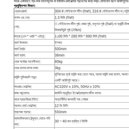
সহজ একীকরণ: দ্বি-দিক নির্দেশমূলক বা ইউনিলি-ডাইরেক্টরি প্রবেশের জন্য শুষ্ক যোগাযোগ রিলে আউটপুটের মাধ
প্রযুক্তিগত বিবরণ:
ফ্রেমওয়ার্ক:
304 # স্টেইনলেস স্টীল (ডিফল্ট), 316 # স্টেইনলেস স্টীল বা পেইন্
প্লাস এর বেধ:
1.3 মিমি (ডিফল্ট)
① স্টেইনলেস স্টীল পৃষ্ঠ: মাজা পৃষ্ঠ, মসৃণতা পৃষ্ঠ (ডিফল্ট) বা অ্যান্টি-ফিঙ্গা
শেষ:
ফিঙ্গারপ্রিন্ট পৃষ্ঠ (ঐচ্ছিক)
মাত্রা (এল * ওয়াট * এইচ):
1২00 মিমি * 280 মিমি * 990 মিমি (ডিফল্ট)
আর্ম উপাদান:
ইস্পাত
আর্ম দৈর্ঘ্য:
500mm
আর্ম ব্যাস:
38mm
মেরু সর্বোচ্চ সহনশীলতা:
80kg
মেরু চালনা চালনা কাজ:
3kg
ঘূর্ণিঝড়ের পৃষ্ঠে মাউন্ট করা যেতে পারে, অথবা মাউন্ট করা ফ্লাশ, অথব
মাউন্ট সুবিধাগুলি পড়ুন:
একটি আউটপুট আছে।
পাওয়ার ভোল্টেজ:
AC220V ± 10%, 50Hz ± 10%
কাজ আন্দোলন:
জার্মানি প্রযুক্তি ইলেক্ট্রোম্যাগনেটিক ভালভ
আধা স্বয়ংক্রিয় টাইপ:
অন্তর্নির্মিত জলবাহী শক শোষক
প্রধান বোর্ড ভোল্টেজ:
12 ভি ডিসি
প্যাসেজ প্রস্থ:
550mm
স্বাভাবিকভাবে উন্মুক্ত মোডে গতি
30 ~ 40 জন ব্যক্তি / মিনিট
পাস: