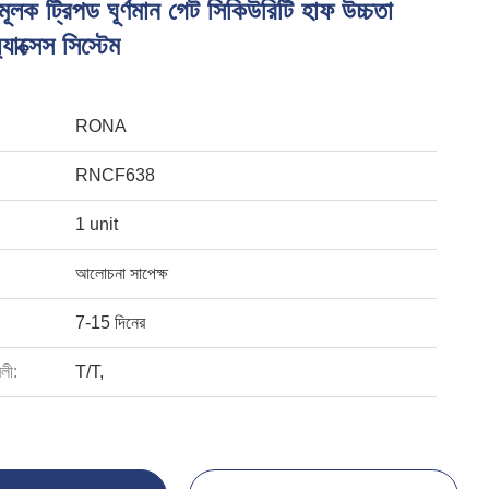
েশমূলক ট্রিপড ঘূর্ণমান গেট সিকিউরিটি হাফ উচ্চতা
্যাক্সেস সিস্টেম
RONA
RNCF638
1 unit
আলোচনা সাপেক্ষ
7-15 দিনের
বলী:
T/T,