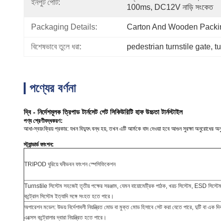
ইনপুট পোর্ট:
100ms, DC12V নাড়ি সংকেত
Packaging Details:
Carton And Wooden Packi
বিশেষভাবে তুলে ধরা:
pedestrian turnstile gate
, 
t
পণ্যের বর্ণনা
দ্বি - নির্দেশমূলক ত্রিপাড টার্নসেট গেট সিকিউরিটি হাফ উচ্চতা টার্নস্টাইল
পণ্য শ্রেণীবদ্ধকরণ:
আধা-স্বয়ংক্রিয় প্রকার: যখন বিদ্যুৎ বন্ধ হয়, তখন এটি আর্মকে বাদ দেওয়া হবে আগুন সুরক্ষা অনুরোধের 
স্ট্যান্ডার্ড ফাংশন:
TRIPOD ঘুরিয়ে ঘনীভবন ফাংশন স্পেসিফিকেশন
Turnstile সিস্টেম সহজেই তৃতীয় পক্ষের সরঞ্জাম, যেমন বায়োমেট্রিক পাঠক, খরচ সিস্টেম, ESD সিস্টেম
কন্ট্রোল সিস্টেম ইত্যাদি সঙ্গে সংহত হতে পারে।
অপারেশন মডেল: উভয় নির্দেশাবলী নিয়ন্ত্রিত মোড বা মুক্ত মোড হিসাবে সেট করা যেতে পারে, দুটি বা এক দ
এক্সেস কন্ট্রোলার দ্বারা নিয়ন্ত্রিত হতে পারে।