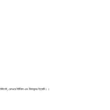
 আউটলেট, রেলওয়ে টার্মিনাল এবং বিমানবন্দর ইত্যাদি। ।