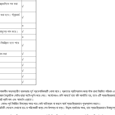
স্ত্রগুলিকে লক করা
√
িল করা হবে।
স্ট্যান্ডার্ড
√
×
িনামূল্যে পাস করে।
√
×
নিয়ন্ত্রিত হতে পারে
√
রোধ করা
√
√
√
√
√
√
 চলাকালীন অভ্যন্তরীণ ব্যবস্থায় পূর্ণ প্রবেশাধিকারটি খোলা যাবে।
দ্রুততর প্রতিস্থাপন জন্য স্টক রাখা নিয়মিত পরিধান 
হুল বৈদ্যুতিক মোটর ছাড়া অটো-ঘূর্ণন করে দেয়।
অর্ধেকেরও বেশি আবর্তে হাত যদি আবর্তিত হয়, তবে এটি স্বয়ংক্রিয়
 অট্ট ধ্বনি কম এবং আবর্তন এড়াতে।
কোনও পূর্ব নির্ধারিত বিলম্বের সময় পরে কেউ অতিক্রম না করলে আর্ম স্বয়ংক্রিয়ভাবে পুনঃস্থাপন করবে।
্রতিটি লেবেলে দেখানো হয় যে পরিষেবাটি জন্য লেন উপলব্ধ বা বন্ধ।
বিদ্যুৎ ব্যর্থতার সময়, হাত স্বয়ংক্রিয়ভাবে বিনাম