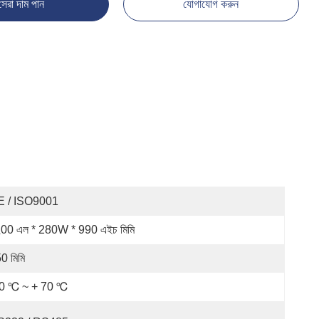
সেরা দাম পান
যোগাযোগ করুন
E / ISO9001
00 এল * 280W * 990 এইচ মিমি
0 মিমি
0 ℃ ~ + 70 ℃