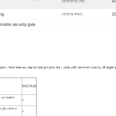
যোগাযোগের পোর্ট:
R
ng
যোগানের ক্ষমতা:
20
urnstile security gate
অনুরোধে।
ক্ষমতা আবার যখন, অস্ত্র হাত দ্বারা তুলে তুলতে পারে।
একবার একটি খোলা সংকেত দেওয়া হয়, এটি ম্যানুয়াল ঘূ
RNCF638
 এবং অ্যাক্সেস
√
িক সুইচ-বোতাম বা
√