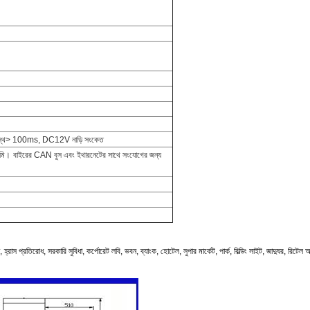
প্রস্থ> 100ms, DC12V নাড়ি সংকেত
 মি।
বাইরের CAN বুস এবং ইথারনেটের সাথে সংযোগের জন্য
, হ্রাস প্রতিরোধ, সরকারি সুবিধা, কর্পোরেট লবি, ভবন, ব্যাংক, হোটেল, সুপার মার্কেট, পার্ক, বিল্ডিং সাইট, জাদুঘর, রিটেল