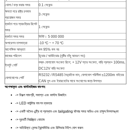
খোলা / বন্ধ করার সময়
0.1 সেকেন্ড
ক্ষমতা পরে রাষ্ট্র চলমান
3 সেকেন্ড
প্রয়োজন সময়
ব্যর্থতা পরে স্বয়ংক্রিয় রিসেট
1 সেকেন্ড
সময়
ব্যর্থতা সময় সময়
মিনিট।
5 000 000
অপারেশন তাপমাত্রা
-10 ℃ ~ + 70 ℃
আপেক্ষিক আদ্রতা
কম 95% কম নয়
কাজের পরিবেশ
ইন্ডোর / আউটডোর (বৃষ্টির তাঁবু আবরণ সহ)
শুষ্ক যোগাযোগ সংকেত রিলে;
+ 12V স্তর সংকেত, নাড়ি প্রস্থ> 100ms,
ইনপুট পোর্ট
DC12V নাড়ি সংকেত
RS232 / RS485 বৈদ্যুতিক মান, যোগাযোগ পরিসীমা ≤1200m
বাইরের
যোগাযোগের পোর্ট
CAN বুস এবং ইথারনেটের সাথে সংযোগের জন্য উপলব্ধ
অপেক্ষাকৃত এবং কাস্টমাইজড ফাংশন:
-> বিকল্প সামগ্রী, সমাপ্ত এবং কাস্টম ডিজাইন
-> LED কাউন্টার ফাংশন ব্যবহার
-> একটি অবৈধ এন্ট্রি বা প্রস্থান এবং tailgating ঘটনার সময় অডিও এবং চাক্ষুষ বিপদাশঙ্কা
-> দূরবর্তী নিয়ন্ত্রিত বোতাম
-> অতিরিক্ত সেন্সর ট্রান্সমিটার এবং রিসিভার টাইপ যোগ করুন