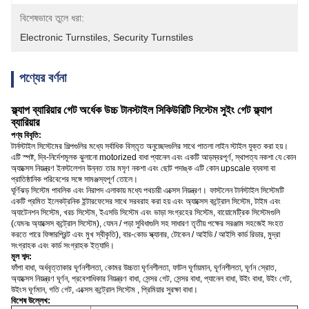
বিশেষভাবে তুলে ধরা:
Electronic Turnstiles
, 
Security Turnstiles
পণ্যের বর্ণনা
ফ্ল্যাপ ব্যারিয়ার গেট অর্ধেক উচ্চ টানস্টাইল সিকিউরিটি সিস্টেম সুইং গেট ফ্ল্যাপ
ব্যারিয়ার
পণ্য বিবৃতি:
টার্নস্টাইল সিস্টেমের শিল্পগুলির মধ্যে সর্বাধিক বিস্তৃত অনুচ্ছেদগুলির সাথে পাতলা লাইন স্টাইল যুক্ত করা হয়।
এটি স্পষ্ট, দ্বি-নির্দেশমূলক ঝুলানো motorized বাধা প্যানেল এবং একটি আড়ম্বরপূর্ণ, স্থাপত্য নকশা যে কোন
অ্যাক্সেস নিয়ন্ত্রণ ইনস্টলেশন উন্নত
তার মসৃণ নকশা এবং ছোট পদাঙ্ক এটি কোন upscale ব্যবসা বা
প্রাতিষ্ঠানিক পরিবেশের সঙ্গে সামঞ্জস্যপূর্ণ তোলে।
ঘূর্ণিঝড় সিস্টেম পাবলিক এবং নিরাপদ এলাকায় মধ্যে পথচারী এক্সেস নিয়ন্ত্রণ।
ফাস্টলেন টার্নস্টাইল সিস্টেমটি
একটি প্রমিত ইলেকট্রনিক ইন্টারফেসের সাথে সরবরাহ করা হয় এবং অ্যাক্সেস কন্ট্রোল সিস্টেম, টাইম এবং
অ্যাটেনশন সিস্টেম, খরচ সিস্টেম, ইএসডি সিস্টেম এবং ভাড়া সংগ্রহের সিস্টেম, বায়োমেট্রিক সিস্টেমগুলি
(যেমনঃ অ্যাক্সেস কন্ট্রোল সিস্টেম), যেমন / পড়া সুবিধাগুলি সহ সাধারণ তৃতীয় পক্ষের সরঞ্জাম সহজেই সংহত
করতে পারে ফিঙ্গারপ্রিন্ট এবং মুখ স্বীকৃতি), বার-কোড স্ক্যানার, টোকেন / আইডি / আইসি কার্ড রিডার, মুদ্রা
সংগ্রাহক এবং কার্ড সংগ্রাহক ইত্যাদি।
মূল শব্দ:
ফাঁপা বাধা, অর্ধবৃত্তাকার ঘূর্ণনশীলতা, কোমর উচ্চতা ঘূর্ণনশীলতা, ফাটল ঘূর্ণায়মান, ঘূর্ণনশীলতা, ঘূর্ণন স্রোত,
অ্যাক্সেস নিয়ন্ত্রণ ঘূর্ণন, প্রবেশাধিকার নিয়ন্ত্রণ বাধা, সেন্সর গেট, সেন্সর বাধা, প্যানেল বাধা, উইং বাধা, উইং গেট,
উইংস ঘূর্ণমান, গতি গেট, এক্সেস কন্ট্রোল সিস্টেম , প্রিমিয়ার সুরক্ষা বাধা।
বিশেষ উল্লেখ: