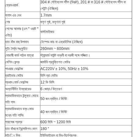
304 # স্টেইনলেস স্টীল (ডিফল্ট), 201 # বা 316 # স্টেইনলেস স্টীল বা
ফ্রেমওয়ার্ক
পেইন্ট (ঐচ্ছিক)
প্লাস এর বেধ
1.7mm
শেষ
মসৃণ পৃষ্ঠ, মসৃণতা পৃষ্ঠ
শেলের আকার (এল * ওয়াট *
কাস্টমাইজড
এইচ)
হাত বাঁক বাহু উপাদান
টেম্পেড কাচ বা এক্রাইলিক (ঐচ্ছিক)
সুইং দৈর্ঘ্য সঙ্কুচিত
260mm ~ 600mm
দোভাষী কার্ড পাঠক মাত্রা
স্ট্যান্ডার্ড মাউন্ট বন্ধনী বা দরজী সঙ্গে সজ্জিত।
মেশিন কেন্দ্র
জার্মানি প্রযুক্তিগত মোটর
পাওয়ার ভোল্টেজ
AC220V ± 10%, 50Hz ± 10%
ড্রাইভার মোটর
ডিসি ব্রা মোটর
প্রধান বোর্ড ভোল্টেজ
12 ভি ডিসি
অন্তর্নির্মিত ইনফ্রারেড
6 জোড়া / উত্তরণ
স্বাভাবিকভাবে উন্মুক্ত মোডে
50 জন ব্যক্তি / মিনিট
গতি পাস
স্বাভাবিকভাবে বন্ধ মোড
40 জন ব্যক্তি / মিনিট
মধ্যে গতি পাসিং
প্যাসেজ প্রস্থ
600 মিমি ~ 1200 মিমি
হাত বাঁধানো ট্রান্সমিশন কোণ
180 °
সুইংিং দিক
ইউনিফাইডাল বা দ্বি-নির্দেশমূলক