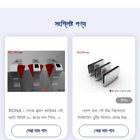
সংশ্লিষ্ট পণ্য
ভিডিও
RONA ২ লেনের ফ্ল্যাপ ব্যারিয়ার গেট,
ফ্লেপ বাধা গেট উচ্চ নিরাপত্তা
প্রতি মিনিটে ৪০ জনের পাস স্পিড, ৩০৪
টার্নস্টাইল এন্ট্রি সিস্টেম কোমর উচ্চতা
স্টেইনলেস স্টিল নির্মাণ এবং দ্বিমুখী
টার্নস্টাইল 550mm পাসওয়ার্ড প্রস্থ
সেরা দাম পান
সেরা দাম পান
অ্যাক্সেস কন্ট্রোল