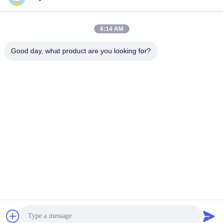
6:14 AM
দ্রুত যোগাযোগ
Good day, what product are you looking for?
টেলিফোন
86-755-88853586-8018
ই-মেইল
sales03@szrona.cn
ঠিকানা
রোজা ইন্ডাস্ট্রিয়াল পার্ক, নং 4 লংক্সিয়ান আরডি, লংগ্যাং স্ট, লংগ্যাং ডিস্ট্রিক্ট,
শেনজেন, চীন 518116
গোপনীয়তা নীতি
|
সাইট ম্যাপ
চীন ভালো মানের ত্রিপাক্ষ ঘূর্ণন গেট সরবরাহকারী। কপিরাইট © 2016-2026
Shenzhen Rona Intelligent Technology Co., Ltd . সমস্ত অধিকার
সংরক্ষিত.