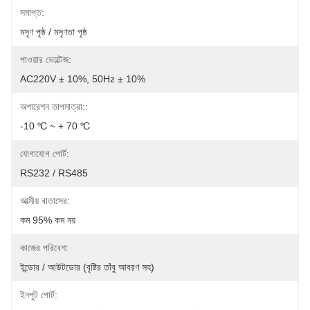
সমাপ্ত:
মসৃণ পৃষ্ঠ / মসৃণতা পৃষ্ঠ
পাওয়ার ভোল্টেজ:
AC220V ± 10%, 50Hz ± 10%
অপারেশন তাপমাত্রা::
-10 ℃ ~ + 70 ℃
যোগাযোগ পোর্ট:
RS232 / RS485
আত্মীয় বাতাসের:
কম 95% কম নয়
কাজের পরিবেশ:
ইন্ডোর / আউটডোর (বৃষ্টির তাঁবু আবরণ সহ)
ইনপুট পোর্ট: