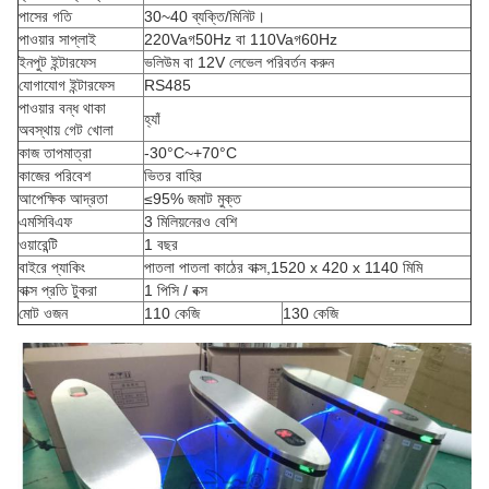
পাসের গতি
30~40 ব্যক্তি/মিনিট।
পাওয়ার সাপ্লাই
220Va
গ
50Hz বা
110Va
গ
60Hz
ইনপুট ইন্টারফেস
ভলিউম বা 12V লেভেল পরিবর্তন করুন
যোগাযোগ ইন্টারফেস
RS485
পাওয়ার বন্ধ থাকা
হ্যাঁ
অবস্থায় গেট খোলা
কাজ তাপমাত্রা
-30°C~+70°C
কাজের পরিবেশ
ভিতর বাহির
আপেক্ষিক আদ্রতা
≤95% জমাট মুক্ত
এমসিবিএফ
3 মিলিয়নেরও বেশি
ওয়ারেন্টি
1 বছর
বাইরে প্যাকিং
পাতলা পাতলা কাঠের বাক্স
,
1520 x 420 x 1140 মিমি
বাক্স প্রতি টুকরা
1 পিসি / বক্স
মোট ওজন
110 কেজি
130 কেজি