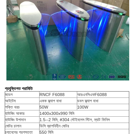
প্রযুক্তিগত পরামিতি
মডেল
RNCF F6088
আরএনসিএফ
F6088
আইটেম
একক ফ্ল্যাপ বাধা
ডবল ফ্ল্যাপ বাধা
শক্তি খরচ
50W
100W
হাউজিং আকার
1400x300x990
মিমি
হাউজিং উপাদান
1.5--2 মিমি, #304 স্টেইনলেস স্টিল, ম্যাট ফিনিস
মোটর চালান
ডিসি ব্রাশবিহীন মোটর
চ্যানেলের প্রশস্ততা
550 মিমি