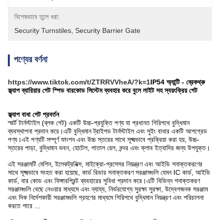
বিশেষভাবে তুলে ধরা:
Security Turnstiles
, 
Security Barrier Gate
পণ্যের বর্ণনা
https://www.tiktok.com/t/ZTRRVVheA/?k=1
IP54 অ্যান্টি - ব্রেকথ্রু
ফ্ল্যাপ ব্যারিয়ার গেট স্পিড বারকোড সিস্টেম ব্যবহার করে বুলে লাইট সহ স্বয়ংক্রিয় গেট
ফ্ল্যাপ বাধা গেট প্রবর্তন
স্মার্ট টার্নস্টাইল (ব্লক গেট) একটি উচ্চ-প্রযুক্তি পণ্য যা প্রধানত গিরিপথে বুদ্ধিমান
ব্যবস্থাপনা প্রদান করে।এটি বুদ্ধিমান ট্রাইপড টার্নস্টাইল এবং সুইং বাধার একটি আপগ্রেড
পণ্য।এই পণ্যটি সম্পূর্ণ ফাংশন এবং উচ্চ স্তরের সাথে সূক্ষ্মভাবে প্রক্রিয়া করা হয়, উচ্চ-
স্তরের পাড়া, বুদ্ধিমান ভবন, হোটেল, পাতাল রেল, বন্দর এবং ক্লাব ইত্যাদির জন্য উপযুক্ত।
এই সরঞ্জামটি মেশিন, ইলেকট্রনিক্স, মাইক্রো-প্রসেসর নিয়ন্ত্রণ এবং আইডি শনাক্তকরণের
সাথে সূক্ষ্মভাবে সংহত করা হয়েছে, কার্ড রিডার সনাক্তকরণ সরঞ্জামগুলি যেমন IC কার্ড, আইডি
কার্ড, বার কোড এবং ফিঙ্গারপ্রিন্ট ব্যবহারের সুবিধা প্রদান করে।এটি বিভিন্ন শনাক্তকরণ
সরঞ্জামগুলি বেছে নেওয়ার মাধ্যমে এবং ন্যায্য, নির্ভরযোগ্য সুরক্ষা সুরক্ষা, উদ্বেগজনক সরঞ্জাম
এবং দিক নির্দেশকারী সরঞ্জামগুলি গ্রহণের মাধ্যমে গিরিপথে বুদ্ধিমান নিয়ন্ত্রণ এবং পরিচালনা
করতে পারে ...