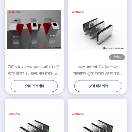
ভিডিও
RONA ২ লেনের ফ্ল্যাপ ব্যারিয়ার গেট,
ফ্লেপ বাধা গেট উচ্চ নিরাপত্তা
প্রতি মিনিটে ৪০ জনের পাস স্পিড, ৩০৪
টার্নস্টাইল এন্ট্রি সিস্টেম কোমর উচ্চতা
স্টেইনলেস স্টিল নির্মাণ এবং দ্বিমুখী
টার্নস্টাইল 550mm পাসওয়ার্ড প্রস্থ
সেরা দাম পান
সেরা দাম পান
অ্যাক্সেস কন্ট্রোল