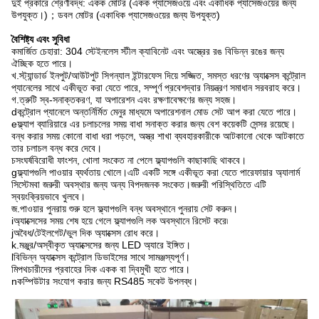
দুই প্রকারে শ্রেণীবদ্ধ: একক মোটর (একক প্যাসেজওয়ে এবং একাধিক প্যাসেজওয়ের জন্য
উপযুক্ত।)；ডবল মোটর (একাধিক প্যাসেজওয়ের জন্য উপযুক্ত)
বৈশিষ্ট্য এবং সুবিধা
কমার্জিত চেহারা: 304 স্টেইনলেস স্টীল ক্যাবিনেট এবং অস্ত্রের রঙ বিভিন্ন রঙের জন্য
ঐচ্ছিক হতে পারে।
খ.স্ট্যান্ডার্ড ইনপুট/আউটপুট সিগন্যাল ইন্টারফেস দিয়ে সজ্জিত, সমস্ত ধরণের অ্যাক্সেস কন্ট্রোল
প্যানেলের সাথে একীভূত করা যেতে পারে, সম্পূর্ণ প্রবেশদ্বার নিয়ন্ত্রণ সমাধান সরবরাহ করে।
গ.ত্রুটি স্ব-সনাক্তকরণ, যা অপারেশন এবং রক্ষণাবেক্ষণের জন্য সহজ।
dকন্ট্রোল প্যানেলে অন্তর্নির্মিত মেনুর মাধ্যমে অপারেশনাল মোড সেট আপ করা যেতে পারে।
e
ফ্ল্যাপ ব্যারিয়ারে এর চলাচলের সময় বাধা সনাক্ত করার জন্য বেশ কয়েকটি সেন্সর রয়েছে।
বন্ধ করার সময় কোনো বাধা ধরা পড়লে, অস্ত্র শাখা ব্যবহারকারীকে আটকানো থেকে আটকাতে
তার চলাচল বন্ধ করে দেবে।
চসংঘর্ষবিরোধী ফাংশন, খোলা সংকেত না পেলে ফ্ল্যাপগুলি কাছাকাছি থাকবে।
gফ্ল্যাপগুলি পাওয়ার ব্যর্থতায় খোলে।
এটি একটি সঙ্গে একীভূত করা যেতে পারে
ফায়ার অ্যালার্ম
সিস্টেম
বা জরুরী অবস্থার জন্য অন্য বিপদজনক সংকেত।জরুরী পরিস্থিতিতে এটি
স্বয়ংক্রিয়ভাবে খুলবে।
জ.পাওয়ার পুনরায় শুরু হলে ফ্ল্যাপগুলি বন্ধ অবস্থানে পুনরায় সেট করুন।
iঅ্যাক্সেসের সময় শেষ হয়ে গেলে ফ্ল্যাপগুলি লক অবস্থানে রিসেট করে৷
jঅবৈধ/টেইলগেট/ভুল দিক অ্যাক্সেস রোধ করে।
k.মঞ্জুর/অস্বীকৃত অ্যাক্সেসের জন্য LED অ্যারে ইঙ্গিত।
lবিভিন্ন অ্যাক্সেস কন্ট্রোল ডিভাইসের সাথে সামঞ্জস্যপূর্ণ।
মিপথচারীদের প্রবাহের দিক একক বা দ্বিমুখী হতে পারে।
nকম্পিউটার সংযোগ করার জন্য RS485 সকেট উপলব্ধ।