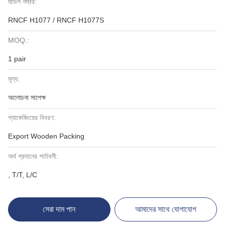
মডেল নম্বর:
RNCF H1077 / RNCF H1077S
MOQ.:
1 pair
মূল্য:
আলোচনা সাপেক্ষ
প্যাকেজিংয়ের বিবরণ:
Export Wooden Packing
অর্থ প্রদানের শর্তাবলী:
, T/T, L/C
সেরা দাম পান
আমাদের সাথে যোগাযোগ