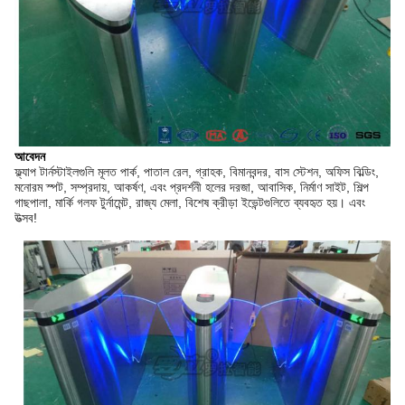
আবেদন
ফ্ল্যাপ টার্নস্টাইলগুলি মূলত পার্ক, পাতাল রেল, গ্রাহক, বিমানবন্দর, বাস স্টেশন, অফিস বিল্ডিং,
মনোরম স্পট, সম্প্রদায়, আকর্ষণ, এবং প্রদর্শনী হলের দরজা, আবাসিক, নির্মাণ সাইট, শিল্প
গাছপালা, মার্কি গলফ টুর্নামেন্ট, রাজ্য মেলা, বিশেষ ক্রীড়া ইভেন্টগুলিতে ব্যবহৃত হয়। এবং
উত্সব!