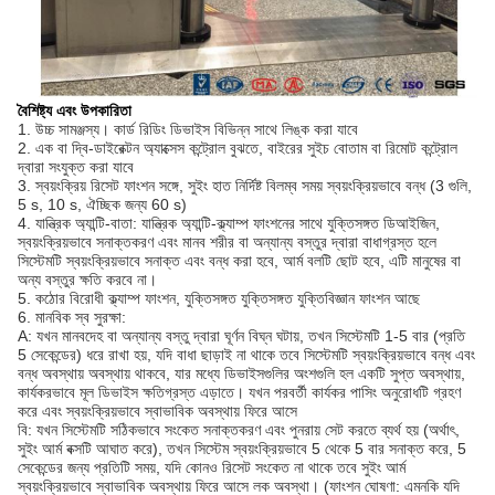
বৈশিষ্ট্য এবং উপকারিতা
1. উচ্চ সামঞ্জস্য। কার্ড রিডিং ডিভাইস বিভিন্ন সাথে লিঙ্ক করা যাবে
2. এক বা দ্বি-ডাইরেক্টন অ্যাক্সেস কন্ট্রোল বুঝতে, বাইরের সুইচ বোতাম বা রিমোট কন্ট্রোল
দ্বারা সংযুক্ত করা যাবে
3. স্বয়ংক্রিয় রিসেট ফাংশন সঙ্গে, সুইং হাত নির্দিষ্ট বিলম্ব সময় স্বয়ংক্রিয়ভাবে বন্ধ (3 গুলি,
5 s, 10 s, ঐচ্ছিক জন্য 60 s)
4. যান্ত্রিক অ্যান্টি-বাতা: যান্ত্রিক অ্যান্টি-ক্ল্যাম্প ফাংশনের সাথে যুক্তিসঙ্গত ডিআইজিন,
স্বয়ংক্রিয়ভাবে সনাক্তকরণ এবং মানব শরীর বা অন্যান্য বস্তুর দ্বারা বাধাগ্রস্ত হলে
সিস্টেমটি স্বয়ংক্রিয়ভাবে সনাক্ত এবং বন্ধ করা হবে, আর্ম বলটি ছোট হবে, এটি মানুষের বা
অন্য বস্তুর ক্ষতি করবে না।
5. কঠোর বিরোধী ক্ল্যাম্প ফাংশন, যুক্তিসঙ্গত যুক্তিসঙ্গত যুক্তিবিজ্ঞান ফাংশন আছে
6. মানবিক স্ব সুরক্ষা:
A: যখন মানবদেহ বা অন্যান্য বস্তু দ্বারা ঘূর্ণন বিঘ্ন ঘটায়, তখন সিস্টেমটি 1-5 বার (প্রতি
5 সেকেন্ডের) ধরে রাখা হয়, যদি বাধা ছাড়াই না থাকে তবে সিস্টেমটি স্বয়ংক্রিয়ভাবে বন্ধ এবং
বন্ধ অবস্থায় অবস্থায় থাকবে, যার মধ্যে ডিভাইসগুলির অংশগুলি হল একটি সুপ্ত অবস্থায়,
কার্যকরভাবে মূল ডিভাইস ক্ষতিগ্রস্ত এড়াতে।
যখন পরবর্তী কার্যকর পাসিং অনুরোধটি গ্রহণ
করে এবং স্বয়ংক্রিয়ভাবে স্বাভাবিক অবস্থায় ফিরে আসে
বি: যখন সিস্টেমটি সঠিকভাবে সংকেত সনাক্তকরণ এবং পুনরায় সেট করতে ব্যর্থ হয় (অর্থাৎ,
সুইং আর্ম বক্সটি আঘাত করে), তখন সিস্টেম স্বয়ংক্রিয়ভাবে 5 থেকে 5 বার সনাক্ত করে, 5
সেকেন্ডের জন্য প্রতিটি সময়, যদি কোনও রিসেট সংকেত না থাকে তবে সুইং আর্ম
স্বয়ংক্রিয়ভাবে স্বাভাবিক অবস্থায় ফিরে আসে লক অবস্থা। (ফাংশন ঘোষণা: এমনকি যদি