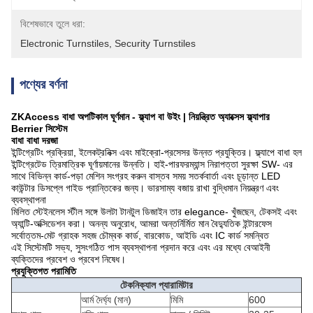
বিশেষভাবে তুলে ধরা:
Electronic Turnstiles
, 
Security Turnstiles
পণ্যের বর্ণনা
ZKAccess বাধা অপটিকাল ঘূর্ণমান - ফ্ল্যাপ বা উইং |
নিয়ন্ত্রিত অ্যাক্সেস ফ্ল্যাপার
Berrier সিস্টেম
বাধা বাধা দরজা
ইন্টিগ্রেটিং প্রক্রিয়া, ইলেকট্রনিক্স এবং মাইক্রো-প্রসেসর উন্নত প্রযুক্তির। ফ্ল্যাপে বাধা হল
ইন্টিগ্রেটেড ত্রিমাত্রিক ঘূর্ণায়মানের উন্নতি। হাই-পারফরম্যান্স নিরাপত্তা সুরক্ষা SW- এর
সাথে বিভিন্ন কার্ড-পড়া মেশিন সংগ্রহ করুন বাস্তব সময় সতর্কবার্তা এবং চূড়ান্ত LED
কাউন্টার ডিসপ্লে গাইড প্রান্তিকের জন্য। ভারসাম্য বজায় রাখা বুদ্ধিমান নিয়ন্ত্রণ এবং
ব্যবস্থাপনা
মিলিত স্টেইনলেস স্টীল সঙ্গে উলটা টানটুল ডিজাইন তার elegance- খুঁজছেন, টেকসই এবং
অ্যান্টি-অক্সিডেশন করা। অনন্য অনুরোধ, আমরা অন্তর্নির্মিত মান বৈদ্যুতিক ইন্টারফেস
সর্বোত্তম-মেট গ্রাহক সহজ চৌম্বক কার্ড, বারকোড, আইডি এবং IC কার্ড সমন্বিত
এই সিস্টেমটি সভ্য, সুসংগঠিত পাস ব্যবস্থাপনা প্রদান করে এবং এর মধ্যে বেআইনী
ব্যক্তিদের প্রবেশ ও প্রবেশ নিষেধ।
প্রযুক্তিগত পরামিতি
টেকনিক্যাল প্যারামিটার
আর্ম দৈর্ঘ্য (মান)
মিমি
600