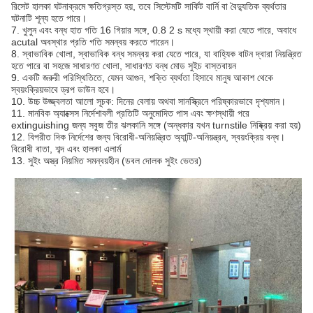
রিসেট হালকা ঘটনাক্রমে ক্ষতিগ্রস্ত হয়, তবে সিস্টেমটি সার্কিট বার্নি বা বৈদ্যুতিক ব্যর্থতার
ঘটনাটি শূন্য হতে পারে।
7. খুলুন এবং বন্ধ হাত গতি 16 গিয়ার সঙ্গে, 0.8 2 s মধ্যে স্থায়ী করা যেতে পারে, অবাধে
acutal অবস্থার প্রতি গতি সমন্বয় করতে পারেন।
8. স্বাভাবিক খোলা, স্বাভাবিক বন্ধ সমন্বয় করা যেতে পারে, যা বাহ্যিক বাটন দ্বারা নিয়ন্ত্রিত
হতে পারে বা সহজে সাধারণত খোলা, সাধারণত বন্ধ মোড সুইচ বাস্তবায়ন
9. একটি জরুরী পরিস্থিতিতে, যেমন আগুন, শক্তি ব্যর্থতা হিসাবে মানুষ আকাশ থেকে
স্বয়ংক্রিয়ভাবে ড্রপ ডাউন হবে।
10. উচ্চ উজ্জ্বলতা আলো সূচক: দিনের বেলায় অথবা সানস্ক্রিনে পরিষ্কারভাবে দৃশ্যমান।
11. মানবিক অ্যাক্সেস নির্দেশাবলী প্রতিটি অনুমোদিত পাস এবং ক্ষণস্থায়ী পরে
extinguishing জন্য সবুজ তীর ঝলকানি সঙ্গে (অন্ধকার যখন turnstile নিষ্ক্রিয় করা হয়)
12. বিপরীত দিক নির্দেশের জন্য বিরোধী-অনিয়ন্ত্রিত অ্যান্টি-অনিয়ন্ত্রন, স্বয়ংক্রিয় বন্ধ।
বিরোধী বাতা, শব্দ এবং হালকা এলার্ম
13. সুইং অস্ত্র নিয়মিত সমন্বয়হীন (ডবল দোলক সুইং ভেতর)