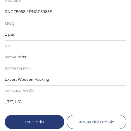
মডেল নম্বর:
RNCF5088 / RNCF5088S
MOQ.:
1 pair
মূল্য:
আলোচনা সাপেক্ষ
প্যাকেজিংয়ের বিবরণ:
Export Wooden Packing
অর্থ প্রদানের শর্তাবলী:
, T/T, L/C
সেরা দাম পান
আমাদের সাথে যোগাযোগ