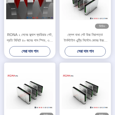
ভিডিও
RONA ২ লেনের ফ্ল্যাপ ব্যারিয়ার গেট,
ফ্লেপ বাধা গেট উচ্চ নিরাপত্তা
প্রতি মিনিটে ৪০ জনের পাস স্পিড, ৩০৪
টার্নস্টাইল এন্ট্রি সিস্টেম কোমর উচ্চতা
স্টেইনলেস স্টিল নির্মাণ এবং দ্বিমুখী
টার্নস্টাইল 550mm পাসওয়ার্ড প্রস্থ
সেরা দাম পান
সেরা দাম পান
অ্যাক্সেস কন্ট্রোল