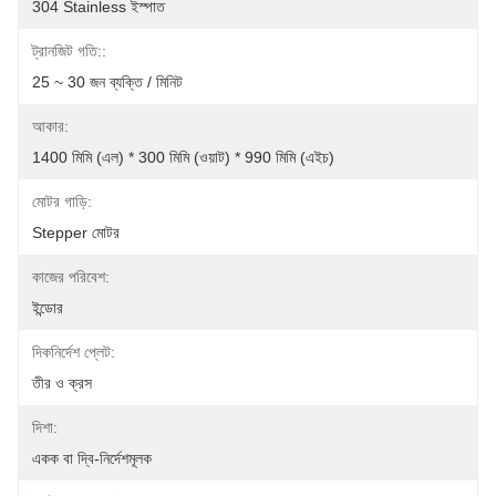
304 Stainless ইস্পাত
ট্রানজিট গতি::
25 ~ 30 জন ব্যক্তি / মিনিট
আকার:
1400 মিমি (এল) * 300 মিমি (ওয়াট) * 990 মিমি (এইচ)
মোটর গাড়ি:
Stepper মোটর
কাজের পরিবেশ:
ইন্ডোর
দিকনির্দেশ প্লেট:
তীর ও ক্রস
দিশা:
একক বা দ্বি-নির্দেশমূলক