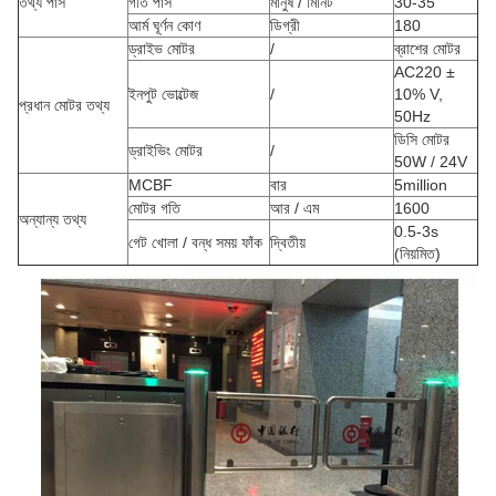
তথ্য পাস
গতি পাস
মানুষ / মিনিট
30-35
আর্ম ঘূর্ণন কোণ
ডিগ্রী
180
ড্রাইভ মোটর
/
ব্রাশের মোটর
AC220 ±
ইনপুট ভোল্টেজ
/
10% V,
প্রধান মোটর তথ্য
50Hz
ডিসি মোটর
ড্রাইভিং মোটর
/
50W / 24V
MCBF
বার
5million
মোটর গতি
আর / এম
1600
অন্যান্য তথ্য
0.5-3s
গেট খোলা / বন্ধ সময় ফাঁক
দ্বিতীয়
(নিয়মিত)